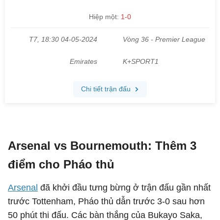
Arsenal vs Bournemouth: Thêm 3
điểm cho Pháo thủ
Arsenal
đã khởi đầu tưng bừng ở trận đấu gần nhất
trước Tottenham, Pháo thủ dẫn trước 3-0 sau hơn
50 phút thi đấu. Các bàn thắng của Bukayo Saka,