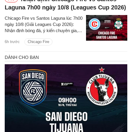
Laguna 7h00 ngày 10/8 (Leagues Cup 2026)
Chicago Fire vs Santos Laguna lúc 7h00
ngày 10/8 (Giải Leagues Cup 2026):
Nhận định bóng đá, ý kiến chuyên gia,
dự đoán kết quả, phân tích - thống kê
6h trước
Chicago Fire
trận đấu.