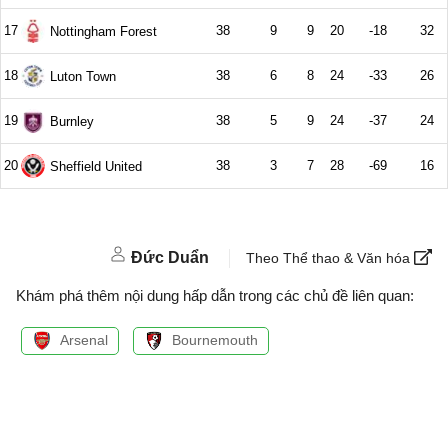
Đức Duẩn
Theo Thể thao & Văn hóa
Khám phá thêm nội dung hấp dẫn trong các chủ đề liên quan:
Arsenal
Bournemouth