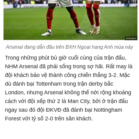
Arsenal đang dẫn đầu trên BXH Ngoại hạng Anh mùa này
Trong những phút bù giờ cuối cùng của trận đấu,
NHM Arsenal đã phải sống trong sợ hãi. Rất may là
đội khách bảo vệ thành công chiến thắng 3-2. Mặc
dù đánh bại Tottenham trong trận derby bắc
London, nhưng Arsenal không thể nới rộng khoảng
cách với đội xếp thứ 2 là Man City, bởi ở trận đấu
ngay sau đó đội ĐKVĐ đã đánh bại Nottingham
Forest với tỷ số 2-0 trên sân khách.