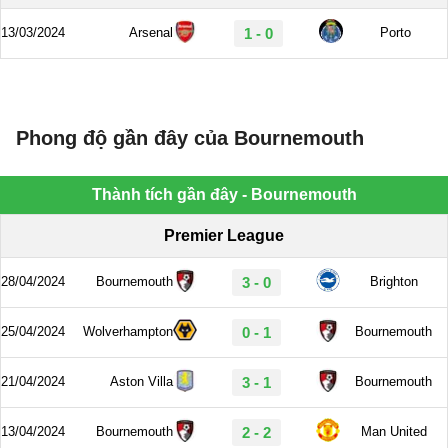
Phong độ gần đây của Bournemouth