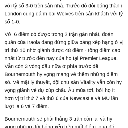
với tỷ số 3-0 trên sân nhà. Trước đó đội bóng thành
London cũng đánh bại Wolves trên sân khách với tỷ
số 1-0.
Với 6 điểm có được trong 2 trận gần nhất, đoàn
quân của Iraola đang đứng giữa bảng xếp hạng ở vị
trí thứ 10 nhờ giành được 48 điểm - tổng điểm cao
nhất từ trước đến nay của họ tại Premier League.
Vẫn còn 3 vòng đấu nữa ở phía trước để
Bournemouth hy vọng mang về thêm những điểm
số. Về mặt lý thuyết, đội chủ sân Vitality vẫn còn hy
vọng giành vé dự cúp châu Âu mùa tới, bởi họ ít
hơn vị trí thứ 7 và thứ 6 của Newcastle và MU lần
lượt là 6 và 7 điểm.
Bournemouth sẽ phải thắng 3 trận còn lại và hy
vọng những đội bóng xếp trên mất điểm, qua đó