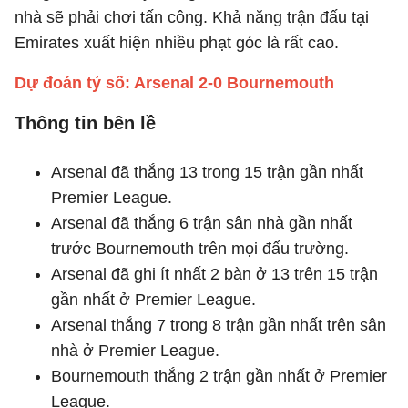
nhà sẽ phải chơi tấn công. Khả năng trận đấu tại
Emirates xuất hiện nhiều phạt góc là rất cao.
Dự đoán tỷ số: Arsenal 2-0 Bournemouth
Thông tin bên lề
Arsenal đã thắng 13 trong 15 trận gần nhất
Premier League.
Arsenal đã thắng 6 trận sân nhà gần nhất
trước Bournemouth trên mọi đấu trường.
Arsenal đã ghi ít nhất 2 bàn ở 13 trên 15 trận
gần nhất ở Premier League.
Arsenal thắng 7 trong 8 trận gần nhất trên sân
nhà ở Premier League.
Bournemouth thắng 2 trận gần nhất ở Premier
League.