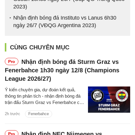
2023)
Nhận định bóng đá Instituto vs Lanus 6h30
ngày 26/7 (VĐQG Argentina 2023)
CÙNG CHUYÊN MỤC
Nhận định bóng đá Sturm Graz vs
Pro
Fenerbahce 1h30 ngày 12/8 (Champions
League 2026/27)
Ý kiến chuyên gia, dự đoán kết quả,
thông tin phân tích - nhận định bóng đá
trận đấu Sturm Graz vs Fenerbahce cúp
C1/UEFA Champions League 2026/27
2h trước
Fenerbahce
hôm nay.
Nhận định NEC Nijmegen vs
Pro