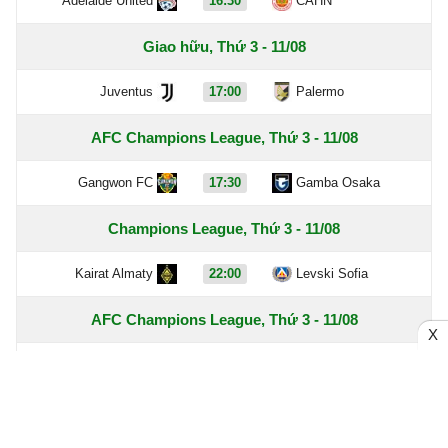
Adelaide United
16:30
CAHN
Giao hữu, Thứ 3 - 11/08
Juventus
17:00
Palermo
AFC Champions League, Thứ 3 - 11/08
Gangwon FC
17:30
Gamba Osaka
Champions League, Thứ 3 - 11/08
Kairat Almaty
22:00
Levski Sofia
AFC Champions League, Thứ 3 - 11/08
X
Pakhtakor Tashkent
22:00
Al-Hussein SC
Champions League, Thứ 3 - 11/08