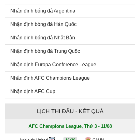
Nhận định bóng đá Argentina
Nhận định bóng đá Hàn Quốc
Nhận định bóng đá Nhật Bản
Nhận định bóng đá Trung Quốc
Nhận định Europa Conference League
Nhận định AFC Champions League
Nhận định AFC Cup
LỊCH THI ĐẤU - KẾT QUẢ
AFC Champions League, Thứ 3 - 11/08