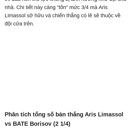
nhà. Chi tiết này càng "tôn" mức 3/4 mà Aris
Limassol sở hữu và chiến thắng có lẽ sẽ thuộc về
đội cửa trên.
Phân tích tổng số bàn thắng Aris Limassol
vs BATE Borisov (2 1/4)