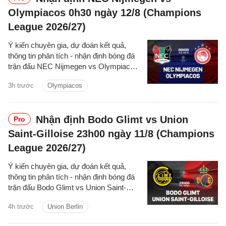
Olympiacos 0h30 ngày 12/8 (Champions
League 2026/27)
Ý kiến chuyên gia, dự đoán kết quả,
thông tin phân tích - nhận định bóng đá
trận đấu NEC Nijmegen vs Olympiacos
cúp C1/UEFA Champions League
3h trước
Olympiacos
2026/27 hôm nay.
Nhận định Bodo Glimt vs Union
Pro
Saint-Gilloise 23h00 ngày 11/8 (Champions
League 2026/27)
Ý kiến chuyên gia, dự đoán kết quả,
thông tin phân tích - nhận định bóng đá
trận đấu Bodo Glimt vs Union Saint-
Gilloise cúp C1/UEFA Champions
4h trước
Union Berlin
League 2026/27 hôm nay.