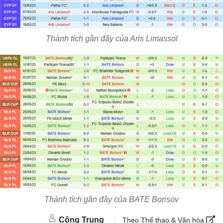
Thành tích gần đây của Aris Limassol
Thành tích gần đây của BATE Borisov
Công Trung
Theo Thể thao & Văn hóa