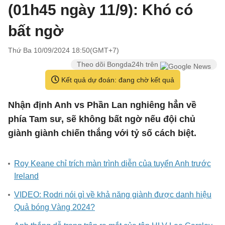
(01h45 ngày 11/9): Khó có
bất ngờ
Thứ Ba 10/09/2024 18:50(GMT+7)
Theo dõi Bongda24h trên
Kết quả dự đoán: đang chờ kết quả
Nhận định Anh vs Phần Lan nghiêng hẳn về
phía Tam sư, sẽ không bất ngờ nếu đội chủ
giành giành chiến thắng với tỷ số cách biệt.
Roy Keane chỉ trích màn trình diễn của tuyển Anh trước
Ireland
VIDEO: Rodri nói gì về khả năng giành được danh hiệu
Quả bóng Vàng 2024?