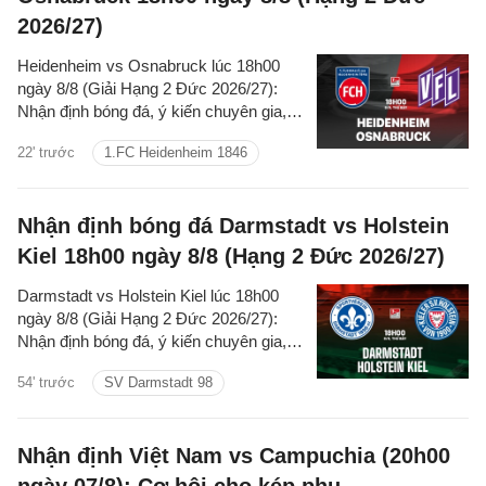
2026/27)
Heidenheim vs Osnabruck lúc 18h00
ngày 8/8 (Giải Hạng 2 Đức 2026/27):
Nhận định bóng đá, ý kiến chuyên gia,
dự đoán kết quả, thông tin phân tích trận
22' trước
1.FC Heidenheim 1846
đấu chi tiết.
Nhận định bóng đá Darmstadt vs Holstein
Kiel 18h00 ngày 8/8 (Hạng 2 Đức 2026/27)
Darmstadt vs Holstein Kiel lúc 18h00
ngày 8/8 (Giải Hạng 2 Đức 2026/27):
Nhận định bóng đá, ý kiến chuyên gia,
dự đoán kết quả, thông tin phân tích trận
54' trước
SV Darmstadt 98
đấu chi tiết.
Nhận định Việt Nam vs Campuchia (20h00