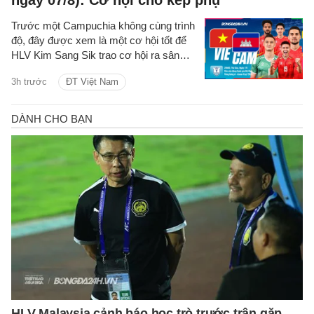
ngày 07/8): Cơ hội cho kép phụ
Trước một Campuchia không cùng trình
độ, đây được xem là một cơ hội tốt để
HLV Kim Sang Sik trao cơ hội ra sân
cho các cầu thủ dự bị, qua đó thử
3h trước
ĐT Việt Nam
nghiệm thêm các phương án nhân sự
cho đội tuyển Việt Nam.