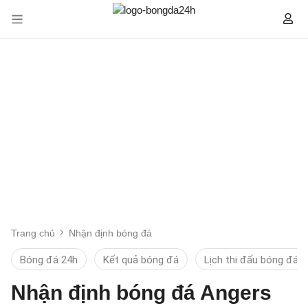
Trang chủ
Nhận định bóng đá
Bóng đá 24h
Kết quả bóng đá
Lịch thi đấu bóng đá
Nhận định bóng đá Angers