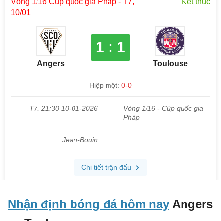
Nhận định bóng đá hôm nay
Angers