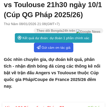
vs Toulouse 21h30 ngày 10/1
(Cúp QG Pháp 2025/26)
Thứ Năm 08/01/2026 21:08(GMT+7)
Theo dõi Bongda24h trên
Kết quả dự đoán: dự đoán 1 phần chính xác
Gửi cảm ơn tác giả
Góc nhìn chuyên gia, dự đoán kết quả, phân
tích - nhận định bóng đá cùng các thống kê nổi
bật về trận đấu Angers vs Toulouse thuộc Cúp
quốc gia Pháp/Coupe de France 2025/26 đêm
nay.