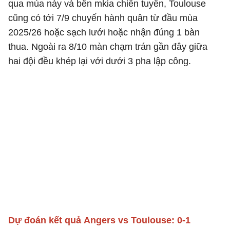
qua mùa này và bên mkia chiến tuyến, Toulouse
cũng có tới 7/9 chuyến hành quân từ đầu mùa
2025/26 hoặc sạch lưới hoặc nhận đúng 1 bàn
thua. Ngoài ra 8/10 màn chạm trán gần đây giữa
hai đội đều khép lại với dưới 3 pha lập công.
Dự đoán kết quả Angers vs Toulouse: 0-1