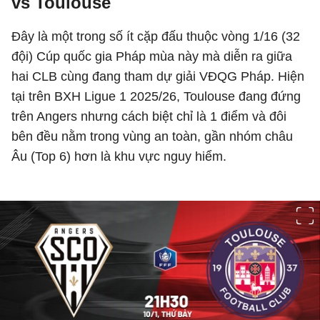
vs Toulouse
Đây là một trong số ít cặp đấu thuộc vòng 1/16 (32
đội) Cúp quốc gia Pháp mùa này mà diễn ra giữa
hai CLB cùng đang tham dự giải VĐQG Pháp. Hiện
tại trên BXH Ligue 1 2025/26, Toulouse đang đứng
trên Angers nhưng cách biệt chỉ là 1 điểm và đôi
bên đều nằm trong vùng an toàn, gần nhóm châu
Âu (Top 6) hơn là khu vực nguy hiểm.