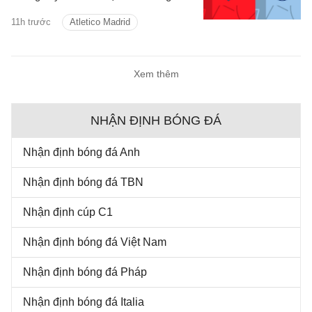
dàng với thầy trò Enzo Maresca.
11h trước
Atletico Madrid
Xem thêm
NHẬN ĐỊNH BÓNG ĐÁ
Nhận định bóng đá Anh
Nhận định bóng đá TBN
Nhận định cúp C1
Nhận định bóng đá Việt Nam
Nhận định bóng đá Pháp
Nhận định bóng đá Italia