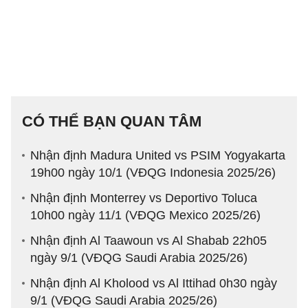
CÓ THỂ BẠN QUAN TÂM
Nhận định Madura United vs PSIM Yogyakarta
19h00 ngày 10/1 (VĐQG Indonesia 2025/26)
Nhận định Monterrey vs Deportivo Toluca
10h00 ngày 11/1 (VĐQG Mexico 2025/26)
Nhận định Al Taawoun vs Al Shabab 22h05
ngày 9/1 (VĐQG Saudi Arabia 2025/26)
Nhận định Al Kholood vs Al Ittihad 0h30 ngày
9/1 (VĐQG Saudi Arabia 2025/26)