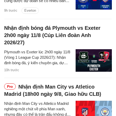
cũng được dự đoán sẽ có nhiều bàn
thắng được ghi.
9h trước
Everton
Nhận định bóng đá Plymouth vs Exeter
2h00 ngày 11/8 (Cúp Liên đoàn Anh
2026/27)
Plymouth vs Exeter lúc 2h00 ngày 11/8
(Vòng 1 League Cup 2026/27): Nhận
định bóng đá, ý kiến chuyên gia, dự
đoán kết quả, phân tích trận đấu, thống
10h trước
kê về phong độ hai đội.
Nhận định Man City vs Atletico
Pro
Madrid (18h00 ngày 9/8, Giao hữu CLB)
Nhận định Man City vs Atletico Madrid
nghiêng một chút về phía Man xanh,
nhưng đây có thể là trận đấu không dễ