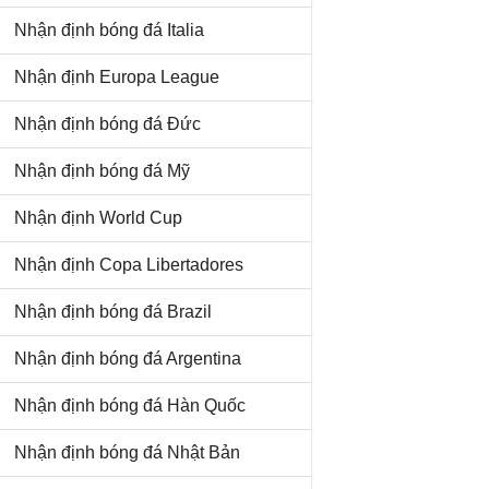
Nhận định bóng đá Italia
Nhận định Europa League
Nhận định bóng đá Đức
Nhận định bóng đá Mỹ
Nhận định World Cup
Nhận định Copa Libertadores
Nhận định bóng đá Brazil
Nhận định bóng đá Argentina
Nhận định bóng đá Hàn Quốc
Nhận định bóng đá Nhật Bản