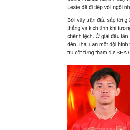
Leste để đi tiếp với ngôi n
Bởi vậy trận đấu sắp tới g
thẳng và kịch tính khi tươ
chênh lệch. Ở giải đấu lầ
đến Thái Lan một đội hình 
trụ cột từng tham dự SEA