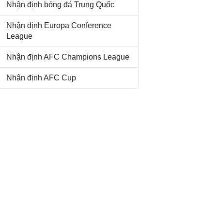
Nhận định bóng đá Trung Quốc
Nhận định Europa Conference
League
Nhận định AFC Champions League
Nhận định AFC Cup