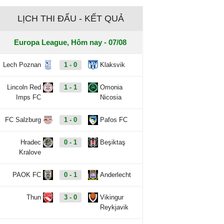
LỊCH THI ĐẤU - KẾT QUẢ
Europa League, Hôm nay - 07/08
Lech Poznan
1 - 0
Klaksvik
Lincoln Red
1 - 1
Omonia
Imps FC
Nicosia
FC Salzburg
1 - 0
Pafos FC
Hradec
0 - 1
Beşiktaş
Kralove
PAOK FC
0 - 1
Anderlecht
Thun
3 - 0
Vikingur
Reykjavik