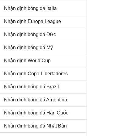
Nhận định bóng đá Italia
Nhận định Europa League
Nhận định bóng đá Đức
Nhận định bóng đá Mỹ
Nhận định World Cup
Nhận định Copa Libertadores
Nhận định bóng đá Brazil
Nhận định bóng đá Argentina
Nhận định bóng đá Hàn Quốc
Nhận định bóng đá Nhật Bản