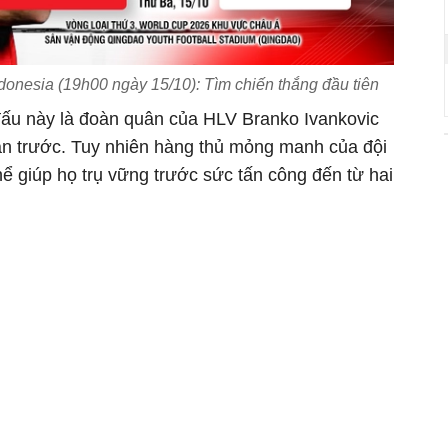
onesia (19h00 ngày 15/10): Tìm chiến thắng đầu tiên
đấu này là đoàn quân của HLV Branko Ivankovic
ẫn trước. Tuy nhiên hàng thủ mỏng manh của đội
ể giúp họ trụ vững trước sức tấn công đến từ hai
.