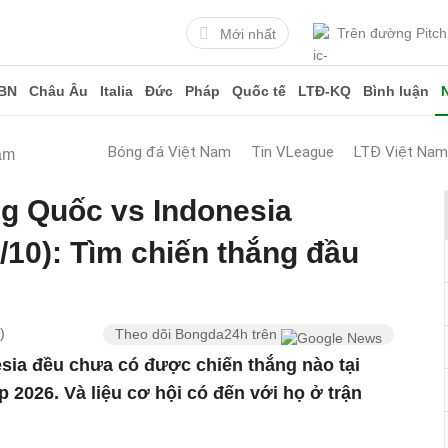
Trên đường Pitch
Mới nhất
BN
Châu Âu
Italia
Đức
Pháp
Quốc tế
LTĐ-KQ
Bình luận
Bóng đá Việt Nam
Tin VLeague
LTĐ Việt Nam
am
g Quốc vs Indonesia
/10): Tìm chiến thắng đầu
)
Theo dõi Bongda24h trên
sia đều chưa có được chiến thắng nào tại
 2026. Và liệu cơ hội có đến với họ ở trận