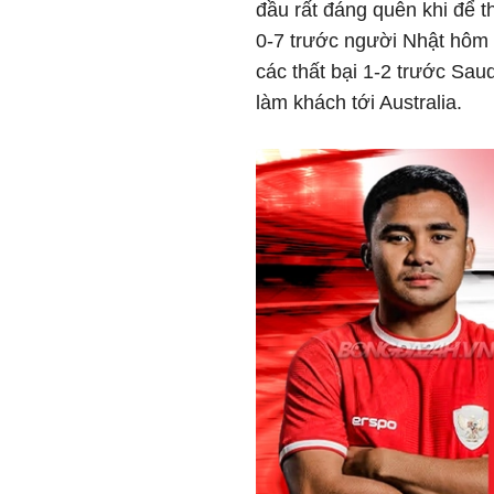
đầu rất đáng quên khi để thu
0-7 trước người Nhật hôm 5
các thất bại 1-2 trước Sau
làm khách tới Australia.