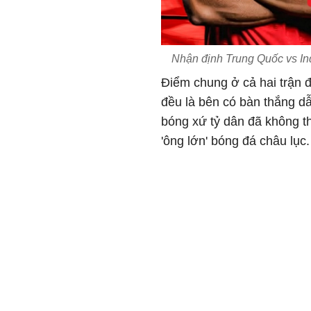
Nhận định Trung Quốc vs Ind
Điểm chung ở cả hai trận 
đều là bên có bàn thắng d
bóng xứ tỷ dân đã không th
'ông lớn' bóng đá châu lục