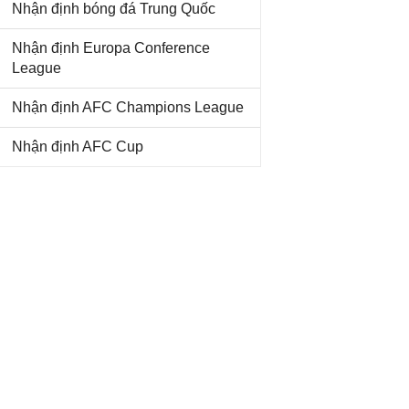
Nhận định bóng đá Trung Quốc
Nhận định Europa Conference
League
Nhận định AFC Champions League
Nhận định AFC Cup