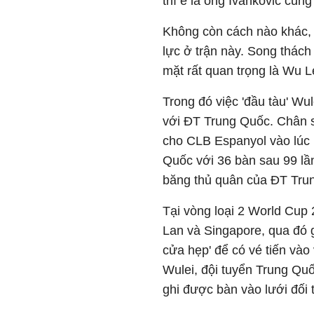
thì e là ông Ivankovic cũn
Không còn cách nào khác, 
lực ở trận này. Song thách
mặt rất quan trọng là Wu 
Trong đó việc 'đầu tàu' Wu
với ĐT Trung Quốc. Chân sú
cho CLB Espanyol vào lúc 
Quốc với 36 bàn sau 99 lầ
băng thủ quân của ĐT Tru
Tại vòng loại 2 World Cup 
Lan và Singapore, qua đó 
cửa hẹp' để có vé tiến vào
Wulei, đội tuyển Trung Qu
ghi được bàn vào lưới đối 