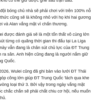
g khó có thể giữ được ghế sau trận đấu.
đội bóng chủ nhà sẽ phải chơi với trên 100% nỗ
 thức cũng sẽ là không nhỏ với họ khi hai gương
Lei và Alan vắng mặt vì chấn thương.
lei được đánh giá sẽ là một tổn thất vô cùng lớn
t từng có quãng thời gian thi đấu tại La Liga
này vẫn đang là chân sút chủ lực của ĐT Trung
n ra sân. Anh hiện cũng đang là người nắm giữ
ng Quốc.
2026, Wulei cũng đã ghi bàn vào lưới ĐT Thái
góp công lớn giúp ĐT Trung Quốc 'lách qua khe
 vòng loại thứ 3. Bởi vậy trong ngày vắng mặt
ốc chắc chắn sẽ phải chắt chiu cơ hội, nếu muốn
thủ.