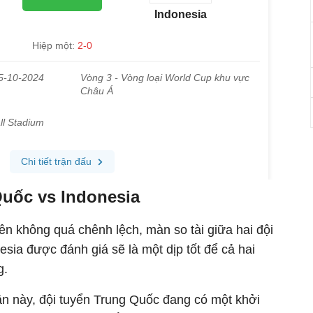
uốc vs Indonesia
bên không quá chênh lệch, màn so tài giữa hai đội
sia được đánh giá sẽ là một dịp tốt để cả hai
g.
ần này, đội tuyển Trung Quốc đang có một khởi