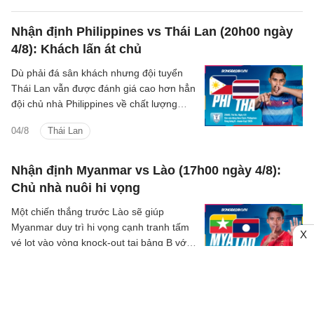
tuyển Việt Nam.
Nhận định Philippines vs Thái Lan (20h00 ngày
4/8): Khách lấn át chủ
Dù phải đá sân khách nhưng đội tuyển
Thái Lan vẫn được đánh giá cao hơn hẳn
đội chủ nhà Philippines về chất lượng
nguồn nhân sự, đội hình thi đấu.
04/8
Thái Lan
Nhận định Myanmar vs Lào (17h00 ngày 4/8):
Chủ nhà nuôi hi vọng
Một chiến thắng trước Lào sẽ giúp
Myanmar duy trì hi vọng cạnh tranh tấm
X
vé lọt vào vòng knock-out tại bảng B với
các đối thủ Thái Lan và Malaysia.
04/8
Malaysia
Nhận định Indonesia vs Việt Nam (20h30 ngày