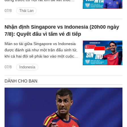
vòng bảng ASEAN Cup 2026 với 4 trận
07/8
Thái Lan
toàn thắng.
Nhận định Singapore vs Indonesia (20h00 ngày
7/8): Quyết đấu vì tấm vé đi tiếp
Màn so tài giữa Singapore vs Indonesia
được đánh giá như một trận đấu sinh tử,
khi cả hai đội sẽ phải lao vào một cuộc
chiến để giành tấm vé duy nhất còn lại
07/8
Indonesia
vào bán kết.