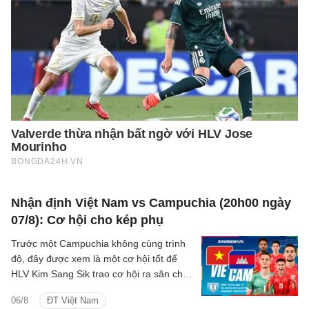
Nhận định Việt Nam vs Campuchia (20h00 ngày
07/8): Cơ hội cho kép phụ
Trước một Campuchia không cùng trình
độ, đây được xem là một cơ hội tốt để
HLV Kim Sang Sik trao cơ hội ra sân cho
các cầu thủ dự bị, qua đó thử nghiệm
06/8
ĐT Việt Nam
thêm các phương án nhân sự cho đội