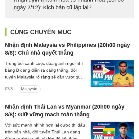
ngày 2/12): Kịch bản cũ lặp lại?
CÙNG CHUYÊN MỤC
Nhận định Malaysia vs Philippines (20h00 ngày
8/8): Chủ nhà quyết thắng
Trong bối cảnh cuộc đua giành ngôi nhì
bảng B đang diễn ra căng thẳng, đội
tuyển Malaysia rõ ràng sẽ cần vượt qua
Philippines để chắc suất đi tiếp.
07/8
Malaysia
Nhận định Thái Lan vs Myanmar (20h00 ngày
8/8): Giữ vững mạch toàn thắng
Với sức mạnh nhỉnh hơn lại được thi đấu
trên sân nhà, đội tuyển Thái Lan đang
đứng trước cơ hội rất lớn để kết thúc