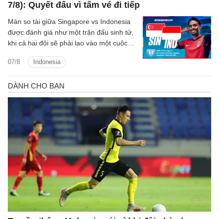
7/8): Quyết đấu vì tấm vé đi tiếp
Màn so tài giữa Singapore vs Indonesia
được đánh giá như một trận đấu sinh tử,
khi cả hai đội sẽ phải lao vào một cuộc
chiến để giành tấm vé duy nhất còn lại
07/8
Indonesia
vào bán kết.