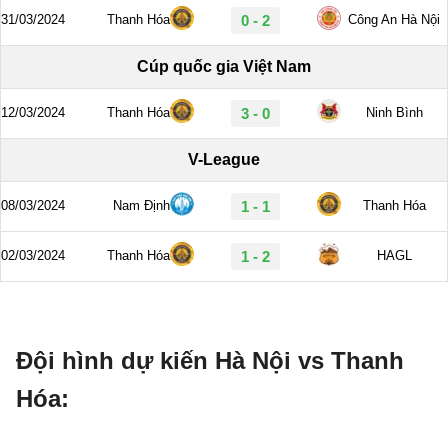
Đội hình dự kiến Hà Nội vs Thanh
Hóa: