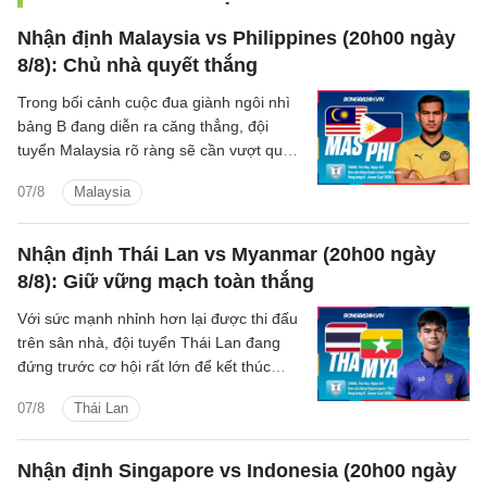
Nhận định Malaysia vs Philippines (20h00 ngày
8/8): Chủ nhà quyết thắng
Trong bối cảnh cuộc đua giành ngôi nhì
bảng B đang diễn ra căng thẳng, đội
tuyển Malaysia rõ ràng sẽ cần vượt qua
Philippines để chắc suất đi tiếp.
07/8
Malaysia
Nhận định Thái Lan vs Myanmar (20h00 ngày
8/8): Giữ vững mạch toàn thắng
Với sức mạnh nhỉnh hơn lại được thi đấu
trên sân nhà, đội tuyển Thái Lan đang
đứng trước cơ hội rất lớn để kết thúc
vòng bảng ASEAN Cup 2026 với 4 trận
07/8
Thái Lan
toàn thắng.
Nhận định Singapore vs Indonesia (20h00 ngày