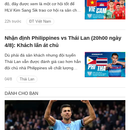
độ, đây được xem là một cơ hội tốt để
HLV Kim Sang Sik trao cơ hội ra sân cho
các cầu thủ dự bị, qua đó thử nghiệm
22h trước
ĐT Việt Nam
thêm các phương án nhân sự cho đội
tuyển Việt Nam.
Nhận định Philippines vs Thái Lan (20h00 ngày
4/8): Khách lấn át chủ
Dù phải đá sân khách nhưng đội tuyển
Thái Lan vẫn được đánh giá cao hơn hẳn
đội chủ nhà Philippines về chất lượng
nguồn nhân sự, đội hình thi đấu.
04/8
Thái Lan