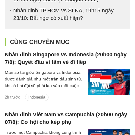
Nhận định TP.HCM vs SLNA, 19h15 ngày
23/10: Bất ngờ có xuất hiện?
CÙNG CHUYÊN MỤC
Nhận định Singapore vs Indonesia (20h00 ngày
7/8): Quyết đấu vì tấm vé đi tiếp
Màn so tài giữa Singapore vs Indonesia
được đánh giá như một trận đấu sinh tử,
khi cả hai đội sẽ phải lao vào một cuộc
chiến để giành tấm vé duy nhất còn lại
2h trước
Indonesia
vào bán kết.
Nhận định Việt Nam vs Campuchia (20h00 ngày
07/8): Cơ hội cho kép phụ
Trước một Campuchia không cùng trình