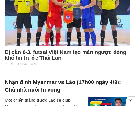
Nhận định Myanmar vs Lào (17h00 ngày 4/8):
Chủ nhà nuôi hi vọng
Một chiến thắng trước Lào sẽ giúp
X
Myanmar duy trì hi vọng cạnh tranh tấm
vé lọt vào vòng knock-out tại bảng B với
các đối thủ Thái Lan và Malaysia.
04/8
Malaysia