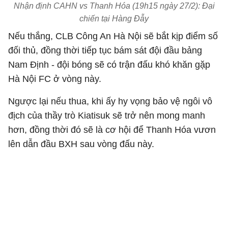
Nhận định CAHN vs Thanh Hóa (19h15 ngày 27/2): Đại
chiến tại Hàng Đẫy
Nếu thắng, CLB Công An Hà Nội sẽ bắt kịp điểm số
đối thủ, đồng thời tiếp tục bám sát đội đầu bảng
Nam Định - đội bóng sẽ có trận đấu khó khăn gặp
Hà Nội FC ở vòng này.
Ngược lại nếu thua, khi ấy hy vọng bảo vệ ngôi vô
địch của thầy trò Kiatisuk sẽ trở nên mong manh
hơn, đồng thời đó sẽ là cơ hội để Thanh Hóa vươn
lên dẫn đầu BXH sau vòng đấu này.