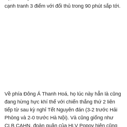
cạnh tranh 3 điểm với đối thủ trong 90 phút sắp tới.
Về phía Đông Á Thanh Hoá, họ lúc này hẳn là cũng
đang hừng hực khí thế với chiến thắng thứ 2 liên
tiếp từ sau kỳ nghỉ Tết Nguyên đán (3-2 trước Hải
Phòng và 2-0 trước Hà Nội). Và cũng giống như
CLB CAHN, đoàn quân của HLV Popov hiện cũng