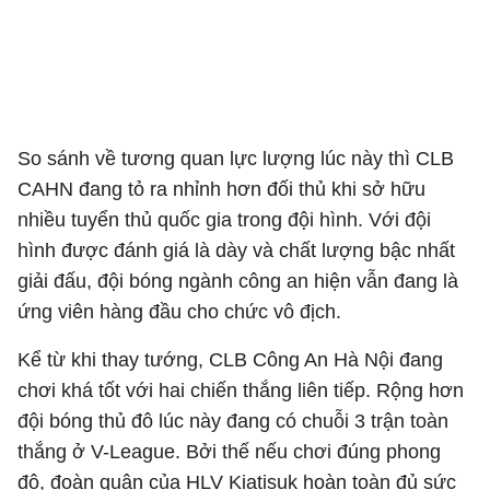
So sánh về tương quan lực lượng lúc này thì CLB
CAHN đang tỏ ra nhỉnh hơn đối thủ khi sở hữu
nhiều tuyển thủ quốc gia trong đội hình. Với đội
hình được đánh giá là dày và chất lượng bậc nhất
giải đấu, đội bóng ngành công an hiện vẫn đang là
ứng viên hàng đầu cho chức vô địch.
Kể từ khi thay tướng, CLB Công An Hà Nội đang
chơi khá tốt với hai chiến thắng liên tiếp. Rộng hơn
đội bóng thủ đô lúc này đang có chuỗi 3 trận toàn
thắng ở V-League. Bởi thế nếu chơi đúng phong
độ, đoàn quân của HLV Kiatisuk hoàn toàn đủ sức