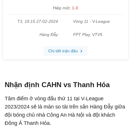
Nhận định CAHN vs Thanh Hóa
Tâm điểm ở vòng đấu thứ 11 tại V-League
2023/2024 sẽ là màn so tài trên sân Hàng Đẫy giữa
đội bóng chủ nhà Công An Hà Nội và đội khách
Đông Á Thanh Hóa.