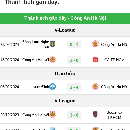
Thành tích gần đây: