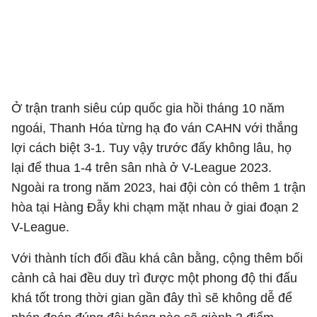
Ở trận tranh siêu cúp quốc gia hồi tháng 10 năm
ngoái, Thanh Hóa từng hạ đo ván CAHN với thắng
lợi cách biệt 3-1. Tuy vậy trước đấy không lâu, họ
lại để thua 1-4 trên sân nhà ở V-League 2023.
Ngoài ra trong năm 2023, hai đội còn có thêm 1 trận
hòa tại Hàng Đẫy khi chạm mặt nhau ở giai đoạn 2
V-League.
Với thành tích đối đầu khá cân bằng, cộng thêm bối
cảnh cả hai đều duy trì được một phong độ thi đấu
khá tốt trong thời gian gần đây thì sẽ không dễ để