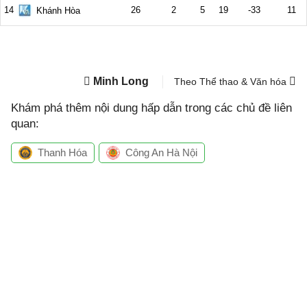
Minh Long
Theo Thể thao & Văn hóa
Khám phá thêm nội dung hấp dẫn trong các chủ đề liên
quan:
Thanh Hóa
Công An Hà Nội