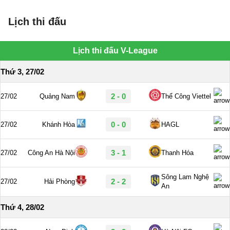
Lịch thi đấu