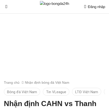
Đăng nhập
Trang chủ
Nhận định bóng đá Việt Nam
Bóng đá Việt Nam
Tin VLeague
LTĐ Việt Nam
K
Nhận định CAHN vs Thanh