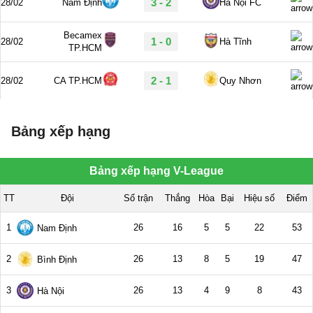
Bảng xếp hạng