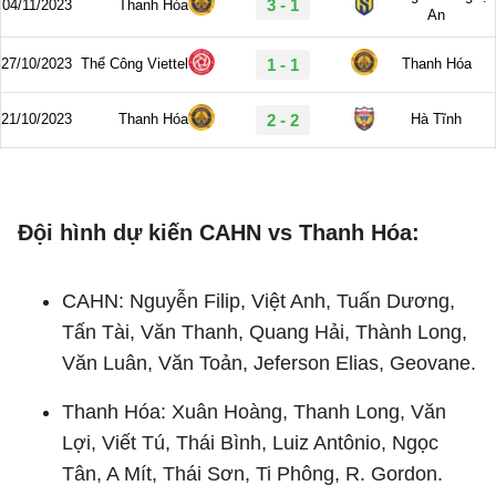
Đội hình dự kiến CAHN vs Thanh Hóa:
CAHN: Nguyễn Filip, Việt Anh, Tuấn Dương,
Tấn Tài, Văn Thanh, Quang Hải, Thành Long,
Văn Luân, Văn Toản, Jeferson Elias, Geovane.
Thanh Hóa: Xuân Hoàng, Thanh Long, Văn
Lợi, Viết Tú, Thái Bình, Luiz Antônio, Ngọc
Tân, A Mít, Thái Sơn, Ti Phông, R. Gordon.