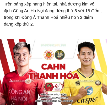
Trên bảng xếp hạng hiện tại, nhà đương kim vô
địch Công An Hà Nội đang đứng thứ 5 với 18 điểm,
trong khi Đông Á Thanh Hoá nhiều hơn 3 điểm
đang xếp thứ 2.