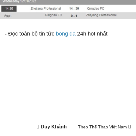
- Đọc toàn bộ tin tức
bong da
24h hot nhất
Duy Khánh
Theo Thể Thao Việt Nam