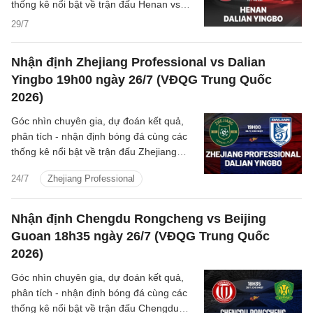
thống kê nổi bật về trận đấu Henan vs
Dalian Yingbo thuộc giải VĐQG Trung
29/7
Quốc hôm nay
Nhận định Zhejiang Professional vs Dalian
Yingbo 19h00 ngày 26/7 (VĐQG Trung Quốc
2026)
Góc nhìn chuyên gia, dự đoán kết quả,
phân tích - nhận định bóng đá cùng các
thống kê nổi bật về trận đấu Zhejiang
Professional vs Dalian Yingbo thuộc giải
24/7
Zhejiang Professional
VĐQG Trung Quốc hôm nay
Nhận định Chengdu Rongcheng vs Beijing
Guoan 18h35 ngày 26/7 (VĐQG Trung Quốc
2026)
Góc nhìn chuyên gia, dự đoán kết quả,
phân tích - nhận định bóng đá cùng các
thống kê nổi bật về trận đấu Chengdu