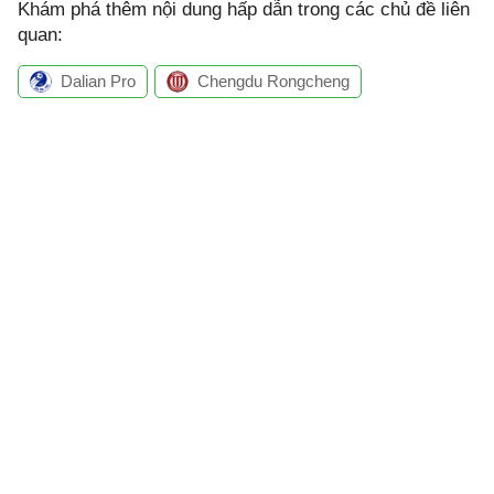
Khám phá thêm nội dung hấp dẫn trong các chủ đề liên
quan:
Dalian Pro
Chengdu Rongcheng