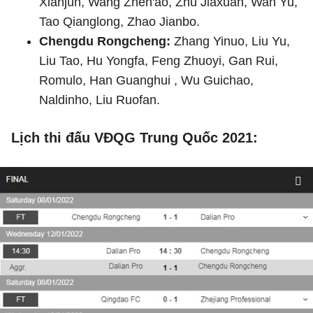
Xianjun, Wang Zhen'ao, Zhu Jiaxuan, Wan Yu,
Tao Qianglong, Zhao Jianbo.
Chengdu Rongcheng:
Zhang Yinuo, Liu Yu,
Liu Tao, Hu Yongfa, Feng Zhuoyi, Gan Rui,
Romulo, Han Guanghui , Wu Guichao,
Naldinho, Liu Ruofan.
Lịch thi đấu VĐQG Trung Quốc 2021: