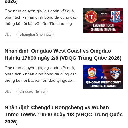
2026)
Góc nhìn chuyên gia, dự đoán kết quả,
phân tích - nhận định bóng đá cùng các
thống kê nổi bật về trận đấu Liaoning
Tieren vs Shanghai Shenhua thuộc giải
31/7
Shanghai Shenhua
VĐQG Trung Quốc hôm nay
Nhận định Qingdao West Coast vs Qingdao
Hainiu 17h00 ngày 2/8 (VĐQG Trung Quốc 2026)
Góc nhìn chuyên gia, dự đoán kết quả,
phân tích - nhận định bóng đá cùng các
thống kê nổi bật về trận đấu Qingdao
West Coast vs Qingdao Hainiu thuộc giải
31/7
Qingdao Hainiu
VĐQG Trung Quốc hôm nay
Nhận định Chengdu Rongcheng vs Wuhan
Three Towns 19h00 ngày 1/8 (VĐQG Trung Quốc
2026)