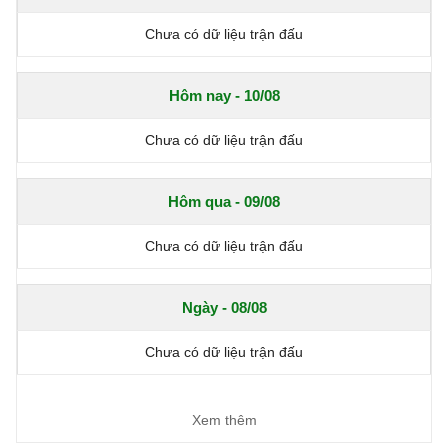
Chưa có dữ liệu trận đấu
Hôm nay - 10/08
Chưa có dữ liệu trận đấu
Hôm qua - 09/08
Chưa có dữ liệu trận đấu
Ngày - 08/08
Chưa có dữ liệu trận đấu
Xem thêm