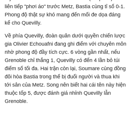
liên tiếp "phơi áo" trước Metz, Bastia cùng tỉ số 0-1.
Phong độ thật sự khó mang đến mối đe dọa đáng
kể cho Quevilly.
Về phía Quevilly, đoàn quân dưới quyền chiến lược
gia Olivier Echouafni đang ghi điểm với chuyên môn
nhờ phong độ đầy tích cực. 6 vòng gần nhất, nếu
Grenoble chỉ thắng 1, Quevilly có đến 4 lần bỏ túi
điểm số tối đa. Hai trận còn lại, Soumare cùng đồng
đôi hòa Bastia trong thế bị đuổi người và thua khi
tới sân của Metz. Song nên biết hai cái tên này hiện
thuộc tốp 5, được đánh giá nhỉnh Quevilly lẫn
Grenoble.