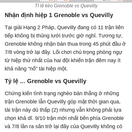
Tỉ lệ kèo Grenoble vs Quevilly
Nhận định hiệp 1 Grenoble vs Quevilly
Tại giải Hạng 2 Pháp, Quevilly đang có 11 trận liên
tiếp không bị thủng lưới trước giờ nghỉ. Tương tự,
Grenoble không nhận bàn thua trong 45 phút đầu ở
7/8 vòng trở lại đây. Lối chơi chú trọng phòng ngự
từ hiệp thứ nhất của hai đội khiến trận đêm nay ít
khả năng "nổ" tài hiệp một.
Tỷ lệ ... Grenoble vs Quevilly
Chứng kiến tình trạng nghèo bàn thắng ở những
trận Grenoble lẫn Quevilly góp mặt thời gian qua,
tài trận này dù thấp (2) nhưng vẫn không phải lựa
chọn khả dĩ. 9/10 trận mới nhất bên phía Grenoble
và 7/8 lần ra sân trở lại đây của Quevilly không có