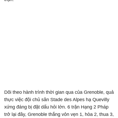
Dõi theo hành trình thời gian qua của Grenoble, quả
thực việc đội chủ sân Stade des Alpes hạ Quevilly
xứng đáng bị đặt dấu hỏi lớn. 6 trận Hạng 2 Pháp
trở lại đây, Grenoble thắng vỏn vẹn 1, hòa 2, thua 3,