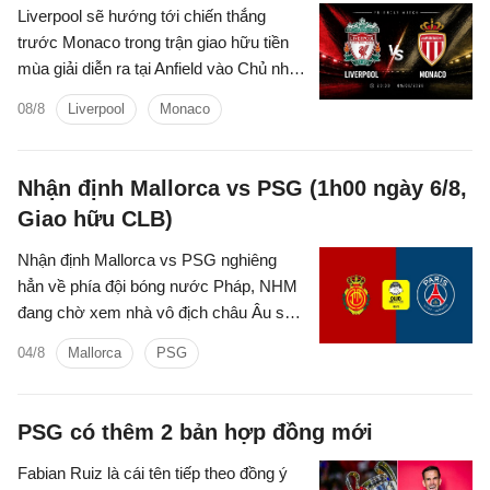
Liverpool sẽ hướng tới chiến thắng
trước Monaco trong trận giao hữu tiền
mùa giải diễn ra tại Anfield vào Chủ nhật,
qua đó tìm lại sự tự tin sau thất bại
08/8
Liverpool
Monaco
trước Leeds United.
Nhận định Mallorca vs PSG (1h00 ngày 6/8,
Giao hữu CLB)
Nhận định Mallorca vs PSG nghiêng
hẳn về phía đội bóng nước Pháp, NHM
đang chờ xem nhà vô địch châu Âu sẽ
thể hiện như thế nào trong trận giao hữu
04/8
Mallorca
PSG
đầu tiên ở Hè 2026.
PSG có thêm 2 bản hợp đồng mới
Fabian Ruiz là cái tên tiếp theo đồng ý