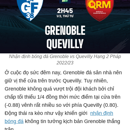
Nhận định bóng đá Grenoble vs Quevilly Hạng 2 Pháp
2022/23
Ở cuộc đọ sức đêm nay, Grenoble đá sân nhà nên
giữ vị thế cửa trên trước Quevilly. Tuy nhiên,
Grenoble không quá vượt trội đội khách bởi chỉ
chấp tối thiểu 1/4 đồng thời mức điểm tại cửa trên
(-0.88) vênh rất nhiều so với phía Quevilly (0.80).
Động thái ra kèo như vậy khiến giới
nhận định
bóng đá
không tin tưởng kịch bản Grenoble thắng
trận.