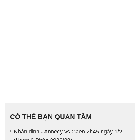
CÓ THỂ BẠN QUAN TÂM
Nhận định - Annecy vs Caen 2h45 ngày 1/2