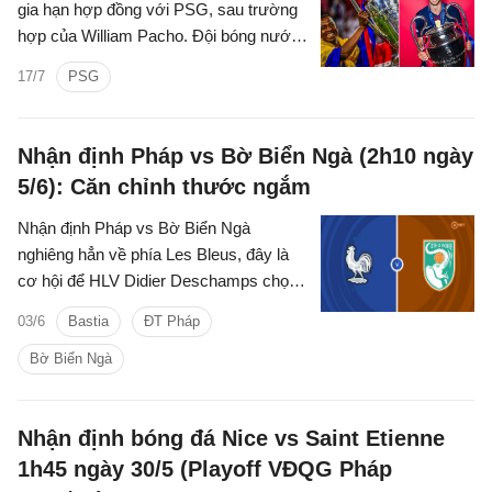
gia hạn hợp đồng với PSG, sau trường
hợp của William Pacho. Đội bóng nước
Pháp đang quyết tâm giữ những trụ cột
17/7
PSG
ở lại.
Nhận định Pháp vs Bờ Biển Ngà (2h10 ngày
5/6): Căn chỉnh thước ngắm
Nhận định Pháp vs Bờ Biển Ngà
nghiêng hẳn về phía Les Bleus, đây là
cơ hội để HLV Didier Deschamps chọn
ra đội hình tốt nhất cho chiến dịch World
03/6
Bastia
ĐT Pháp
Cup 2026 tới đây.
Bờ Biển Ngà
Nhận định bóng đá Nice vs Saint Etienne
1h45 ngày 30/5 (Playoff VĐQG Pháp