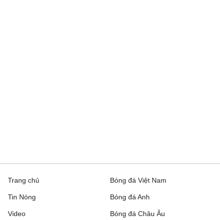
Trang chủ
Bóng đá Việt Nam
Tin Nóng
Bóng đá Anh
Video
Bóng đá Châu Âu