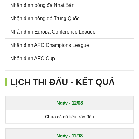
Nhận định bóng đá Nhật Bản
Nhận định bóng đá Trung Quốc
Nhận định Europa Conference League
Nhận định AFC Champions League
Nhận định AFC Cup
LỊCH THI ĐẤU - KẾT QUẢ
Ngày - 12/08
Chưa có dữ liệu trận đấu
Ngày - 11/08