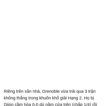
Riêng trên sân nhà, Grenoble vừa trải qua 3 trận
không thắng trong khuôn khổ giải Hạng 2. Họ bị
Dijon cầm hòa 0-0 dù nằm cửa trên (chấp 1/4) rồi