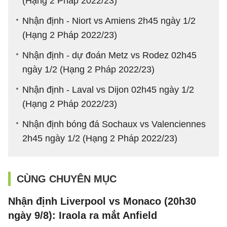
(Hạng 2 Pháp 2022/23)
Nhận định - Niort vs Amiens 2h45 ngày 1/2
(Hạng 2 Pháp 2022/23)
Nhận định - dự đoán Metz vs Rodez 02h45
ngày 1/2 (Hạng 2 Pháp 2022/23)
Nhận định - Laval vs Dijon 02h45 ngày 1/2
(Hạng 2 Pháp 2022/23)
Nhận định bóng đá Sochaux vs Valenciennes
2h45 ngày 1/2 (Hạng 2 Pháp 2022/23)
CÙNG CHUYÊN MỤC
Nhận định Liverpool vs Monaco (20h30
ngày 9/8): Iraola ra mắt Anfield