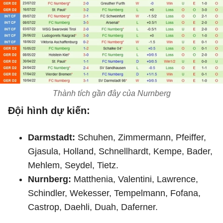
Thành tích gần đây của Nurnberg
Đội hình dự kiến:
Darmstadt:
Schuhen, Zimmermann, Pfeiffer,
Gjasula, Holland, Schnellhardt, Kempe, Bader,
Mehlem, Seydel, Tietz.
Nurnberg:
Matthenia, Valentini, Lawrence,
Schindler, Wekesser, Tempelmann, Fofana,
Castrop, Daehli, Duah, Daferner.