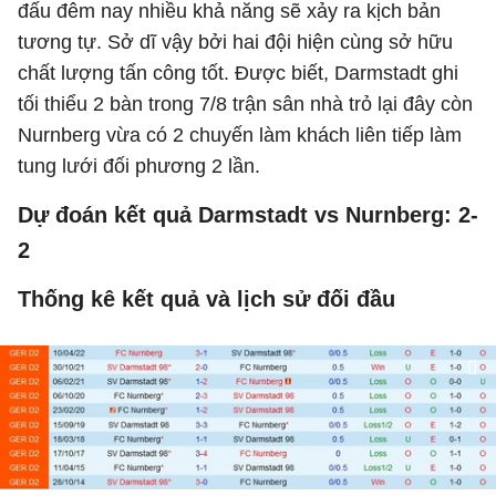
đấu đêm nay nhiều khả năng sẽ xảy ra kịch bản
tương tự. Sở dĩ vậy bởi hai đội hiện cùng sở hữu
chất lượng tấn công tốt. Được biết, Darmstadt ghi
tối thiểu 2 bàn trong 7/8 trận sân nhà trỏ lại đây còn
Nurnberg vừa có 2 chuyến làm khách liên tiếp làm
tung lưới đối phương 2 lần.
Dự đoán kết quả Darmstadt vs Nurnberg: 2-
2
Thống kê kết quả và lịch sử đối đầu