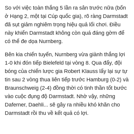
So với việc toàn thắng 5 lần ra sân trước nữa (bốn
ở Hạng 2, một tại Cúp quốc gia), rõ ràng Darmstadt
đã sụt giảm nghiêm trọng hiệu quả lối chơi. Điều
này khiến Darmstadt không còn quá đáng gờm để
có thể đe dọa Nurnberg.
Bên kia chiến tuyến, Nurnberg vừa giành thắng lợi
1-0 khi đón tiếp Bielefeld tại vòng 8. Qua đấy, đội
bóng của chiến lược gia Robert Klauss lấy lại sự tự
tin sau 2 vòng thua liên tiếp trước Hamburg (0-2) và
Braunschweig (2-4) đồng thời có tinh thần tốt bước
vào cuộc đụng độ Darmstadt. Nhờ vậy, những
Daferner, Daehli... sẽ gây ra nhiều khó khăn cho
Darmstadt rồi thu về kết quả có lợi.