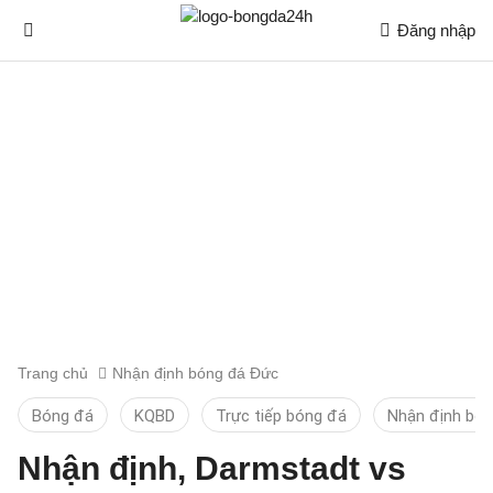
Đăng nhập
Trang chủ
Nhận định bóng đá Đức
Bóng đá
KQBD
Trực tiếp bóng đá
Nhận định bó
Nhận định, Darmstadt vs