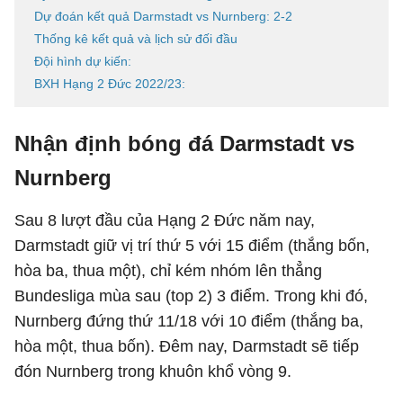
Dự đoán kết quả Darmstadt vs Nurnberg: 2-2
Thống kê kết quả và lịch sử đối đầu
Đội hình dự kiến:
BXH Hạng 2 Đức 2022/23:
Nhận định bóng đá Darmstadt vs
Nurnberg
Sau 8 lượt đầu của Hạng 2 Đức năm nay,
Darmstadt giữ vị trí thứ 5 với 15 điểm (thắng bốn,
hòa ba, thua một), chỉ kém nhóm lên thẳng
Bundesliga mùa sau (top 2) 3 điểm. Trong khi đó,
Nurnberg đứng thứ 11/18 với 10 điểm (thắng ba,
hòa một, thua bốn). Đêm nay, Darmstadt sẽ tiếp
đón Nurnberg trong khuôn khổ vòng 9.