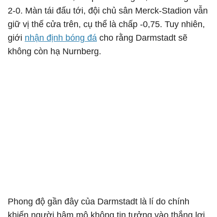
2-0. Màn tái đấu tới, đội chủ sân Merck-Stadion vẫn
giữ vị thế cửa trên, cụ thể là chấp -0,75. Tuy nhiên,
giới
nhận định bóng đá
cho rằng Darmstadt sẽ
không còn hạ Nurnberg.
Phong độ gần đây của Darmstadt là lí do chính
khiến người hâm mộ không tin tưởng vào thắng lợi