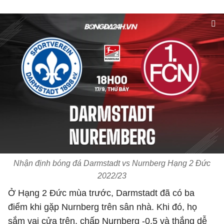
Nhận định bóng đá Darmstadt vs Nurnberg Hạng 2 Đức
2022/23
Ở Hạng 2 Đức mùa trước, Darmstadt đã có ba
điểm khi gặp Nurnberg trên sân nhà. Khi đó, họ
sắm vai cửa trên, chấp Nurnberg -0,5 và thắng dễ