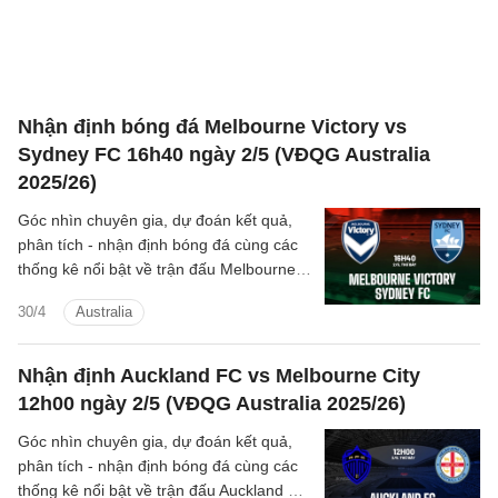
Nhận định bóng đá Melbourne Victory vs
Sydney FC 16h40 ngày 2/5 (VĐQG Australia
2025/26)
Góc nhìn chuyên gia, dự đoán kết quả,
phân tích - nhận định bóng đá cùng các
thống kê nổi bật về trận đấu Melbourne
Victory vs Sydney FC giải VĐQG Australia
30/4
Australia
hôm nay.
Nhận định Auckland FC vs Melbourne City
12h00 ngày 2/5 (VĐQG Australia 2025/26)
Góc nhìn chuyên gia, dự đoán kết quả,
phân tích - nhận định bóng đá cùng các
thống kê nổi bật về trận đấu Auckland FC