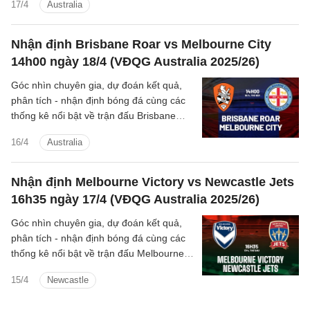
17/4
Australia
Nhận định Brisbane Roar vs Melbourne City
14h00 ngày 18/4 (VĐQG Australia 2025/26)
Góc nhìn chuyên gia, dự đoán kết quả,
phân tích - nhận định bóng đá cùng các
thống kê nổi bật về trận đấu Brisbane
Roar vs Melbourne City giải VĐQG
16/4
Australia
Australia hôm nay.
Nhận định Melbourne Victory vs Newcastle Jets
16h35 ngày 17/4 (VĐQG Australia 2025/26)
Góc nhìn chuyên gia, dự đoán kết quả,
phân tích - nhận định bóng đá cùng các
thống kê nổi bật về trận đấu Melbourne
Victory vs Newcastle Jets giải VĐQG
15/4
Newcastle
Australia hôm nay.