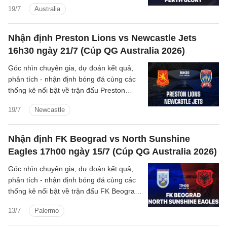
Perth Glory cúp quốc gia Australia hôm
19/7
Australia
nay.
Nhận định Preston Lions vs Newcastle Jets
16h30 ngày 21/7 (Cúp QG Australia 2026)
Góc nhìn chuyên gia, dự đoán kết quả,
phân tích - nhận định bóng đá cùng các
thống kê nổi bật về trận đấu Preston
Lions vs Newcastle Jets cúp quốc gia
19/7
Newcastle
Australia hôm nay.
Nhận định FK Beograd vs North Sunshine
Eagles 17h00 ngày 15/7 (Cúp QG Australia 2026)
Góc nhìn chuyên gia, dự đoán kết quả,
phân tích - nhận định bóng đá cùng các
thống kê nổi bật về trận đấu FK Beograd
vs North Sunshine Eagles cúp quốc gia
13/7
Palermo
Australia hôm nay.