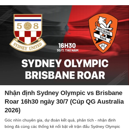
Nhận định Sydney Olympic vs Brisbane
Roar 16h30 ngày 30/7 (Cúp QG Australia
2026)
Góc nhìn chuyên gia, dự đoán kết quả, phân tích - nhận định
bóng đá cùng các thống kê nổi bật về trận đấu Sydney Olympic