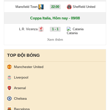
Mansfield Town
22:00
Sheffield United
Coppa Italia, Hôm nay - 09/08
L.R. Vicenza
1 - 1
Catania
Xem thêm
Ascoli
3 - 1
Potenza
Ligue 2, Hôm nay - 09/08
TOP ĐỘI BÓNG
Boulogne
0 - 0
Nancy
Manchester United
Clermont Foot 63
0 - 0
Reims
Liverpool
Dunkerque
4 - 2
Grenoble
Arsenal
Metz
2 - 1
Guingamp
Chelsea
Montpellier
1 - 1
Dijon
Barcelona