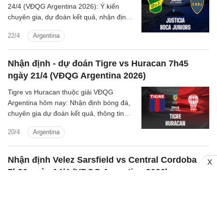
24/4 (VĐQG Argentina 2026): Ý kiến
chuyên gia, dự đoán kết quả, nhận định -
phân tích trận đấu, thống kê chi tiết về
22/4
Argentina
hai đội.
Nhận định - dự đoán Tigre vs Huracan 7h45
ngày 21/4 (VĐQG Argentina 2026)
Tigre vs Huracan thuộc giải VĐQG
Argentina hôm nay: Nhận định bóng đá,
chuyên gia dự đoán kết quả, thông tin
phân tích tỷ số trận đấu chi tiết.
20/4
Argentina
Nhận định Velez Sarsfield vs Central Cordoba
X
7h30 ngày 14/4 (VĐQG Argentina 2026)
Velez Sarsfield vs Central Cordoba thuộc
giải VĐQG Argentina 2026: Nhận định
bóng đá, chuyên gia dự đoán kết quả,