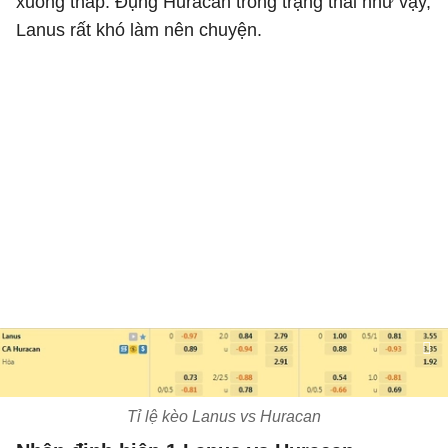
xuống thấp. Đụng Huracan trong trạng thái như vậy,
Lanus rất khó làm nên chuyện.
Tỉ lệ kèo Lanus vs Huracan