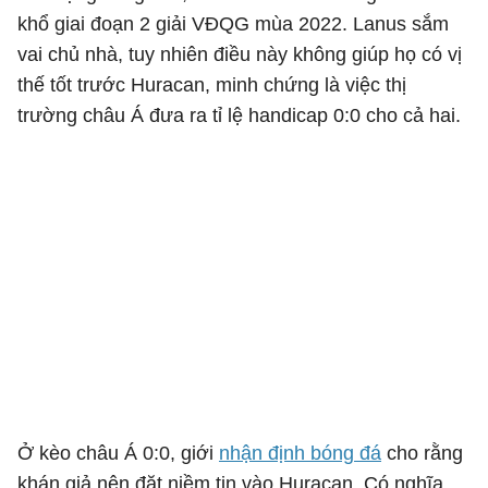
khổ giai đoạn 2 giải VĐQG mùa 2022. Lanus sắm
vai chủ nhà, tuy nhiên điều này không giúp họ có vị
thế tốt trước Huracan, minh chứng là việc thị
trường châu Á đưa ra tỉ lệ handicap 0:0 cho cả hai.
Ở kèo châu Á 0:0, giới
nhận định bóng đá
cho rằng
khán giả nên đặt niềm tin vào Huracan. Có nghĩa,