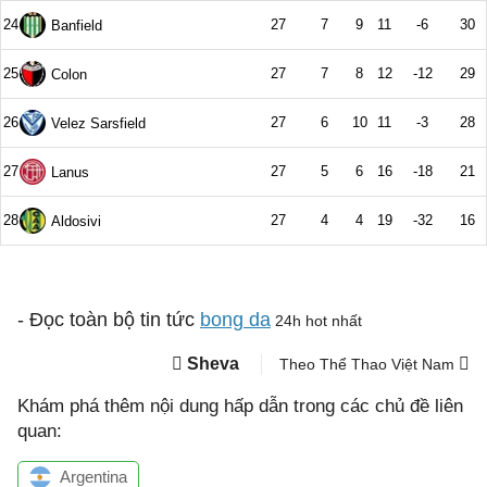
- Đọc toàn bộ tin tức
bong da
24h hot nhất
Sheva
Theo Thể Thao Việt Nam
Khám phá thêm nội dung hấp dẫn trong các chủ đề liên
quan:
Argentina