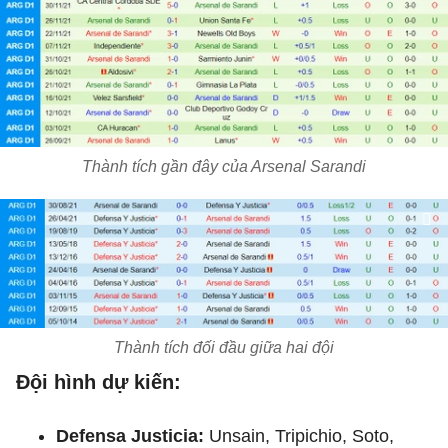
Thành tích gần đây của Arsenal Sarandi
Thành tích đối đầu giữa hai đội
Đội hình dự kiến:
Defensa Justicia:
Unsain, Tripichio, Soto,