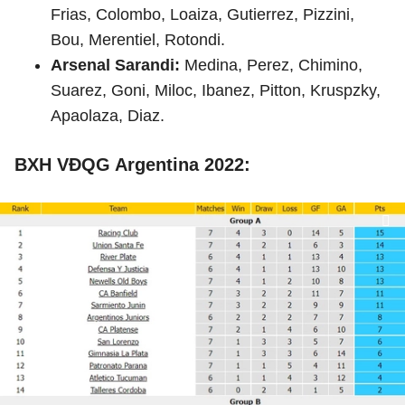
Frias, Colombo, Loaiza, Gutierrez, Pizzini,
Bou, Merentiel, Rotondi.
Arsenal Sarandi:
Medina, Perez, Chimino,
Suarez, Goni, Miloc, Ibanez, Pitton, Kruspzky,
Apaolaza, Diaz.
BXH VĐQG Argentina 2022: