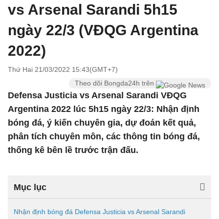
vs Arsenal Sarandi 5h15
ngày 22/3 (VĐQG Argentina
2022)
Thứ Hai 21/03/2022 15:43(GMT+7)
Theo dõi Bongda24h trên
Defensa Justicia vs Arsenal Sarandi VĐQG
Argentina 2022 lúc 5h15 ngày 22/3: Nhận định
bóng đá, ý kiến chuyên gia, dự đoán kết quả,
phân tích chuyên môn, các thông tin bóng đá,
thống kê bên lề trước trận đấu.
Mục lục
Nhận định bóng đá Defensa Justicia vs Arsenal Sarandi