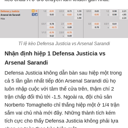
Tỉ lệ kèo Defensa Justicia vs Arsenal Sarandi
Nhận định hiệp 1 Defensa Justicia vs
Arsenal Sarandi
Defensa Justicia không dẫn bàn sau hiệp một trong
cả 5 lần gần nhất tiếp đón Arsenal Sarandi dù họ
luôn nhập cuộc với tâm thế cửa trên, thậm chí 2
trận chấp đối thủ tới -1,5. Ngoài ra, đội chủ sân
Norberto Tomaghello chỉ thắng hiệp một ở 1/4 trận
sắm vai chủ nhà mới đây. Những thành tích kém
tích cực cho thấy Defensa Justicia không phải lựa