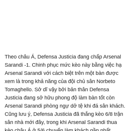
Theo châu Á, Defensa Justicia đang chấp Arsenal
Sarandi -1. Chinh phục mức kèo này bằng việc hạ
Arsenal Sarandi với cách biệt trên một bàn được
xem là trong khả năng của đội chủ sân Norbeto
Tomaghello. Sở dĩ vậy bởi bản thân Defensa
Justicia đang sở hữu phong độ làm bàn tốt còn
Arsenal Sarandi phòng ngự dở tệ khi đá sân khách.
Cũng lưu ý, Defensa Justicia đã thắng kèo 6/8 trận
sân nhà mới đây, trong khi Arsenal Sarandi thua
kèo châu Á ở 5/6 chuyến làm khách gần nhất.