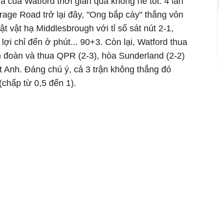
 của Watford thời gian qua không hề tốt. 4 lần
arage Road trở lại đây, "Ong bắp cày" thắng vỏn
ật vật hạ Middlesbrough với tỉ số sát nút 2-1,
lợi chỉ đến ở phút... 90+3. Còn lại, Watford thua
n đoàn và thua QPR (2-3), hòa Sunderland (2-2)
 Anh. Đáng chú ý, cả 3 trận không thắng đó
chấp từ 0,5 đến 1).