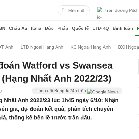
Trên đường Pitch
Mới nhất
BN
Châu Âu
Italia
Đức
Pháp
Quốc tế
LTĐ-KQ
Bình luận
ĐT Anh
LTĐ Ngoại Hạng Anh
KQ Ngoại Hạng Anh
BXH Ngoạ
 đoán Watford vs Swansea
 (Hạng Nhất Anh 2022/23)
)
Theo dõi Bongda24h trên
 Nhất Anh 2022/23 lúc 1h45 ngày 6/10: Nhận
yên gia, dự đoán kết quả, phân tích chuyên
đá, thống kê bên lề trước trận đấu.