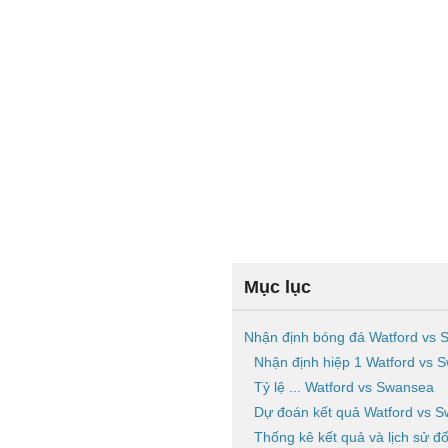
Mục lục
Nhận định bóng đá Watford vs
Nhận định hiệp 1 Watford vs 
Tỷ lệ ... Watford vs Swansea
Dự đoán kết quả Watford vs S
Thống kê kết quả và lịch sử đố