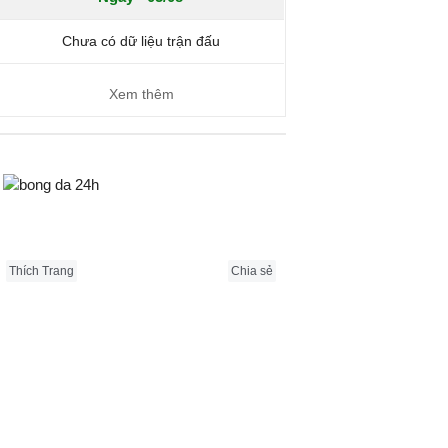
Chưa có dữ liệu trận đấu
Xem thêm
Bongda24h.vn
Thích Trang
Chia sẻ