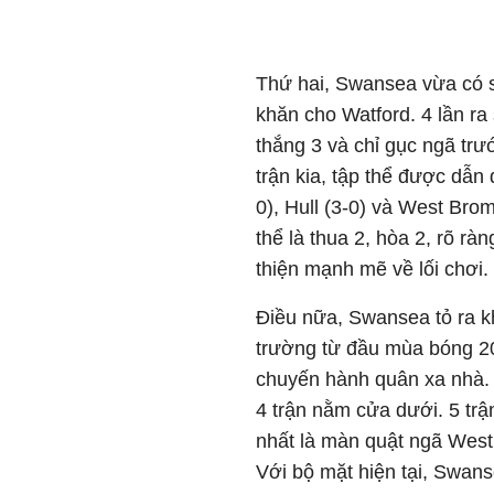
Thứ hai, Swansea vừa có s
khăn cho Watford. 4 lần r
thắng 3 và chỉ gục ngã trư
trận kia, tập thể được dẫn
0), Hull (3-0) và West Brom
thể là thua 2, hòa 2, rõ rà
thiện mạnh mẽ về lối chơi.
Điều nữa, Swansea tỏ ra kh
trường từ đầu mùa bóng 20
chuyến hành quân xa nhà. 
4 trận nằm cửa dưới. 5 trậ
nhất là màn quật ngã West
Với bộ mặt hiện tại, Swan