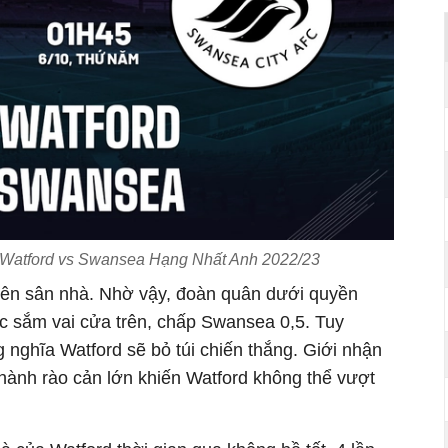
 Watford vs Swansea Hạng Nhất Anh 2022/23
 trên sân nhà. Nhờ vậy, đoàn quân dưới quyền
ic sắm vai cửa trên, chấp Swansea 0,5. Tuy
 nghĩa Watford sẽ bỏ túi chiến thắng. Giới nhận
 thành rào cản lớn khiến Watford không thể vượt