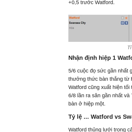
+0,5 trước Watford.
Tỉ
Nhận định hiệp 1 Wat
5/6 cuộc đọ sức gần nhất 
thưởng thức bàn thắng từ 
Watford cũng xuất hiện tối
6/8 lần ra sân gần nhất và
bàn ở hiệp một.
Tỷ lệ ... Watford vs S
Watford thủng lưới trong c