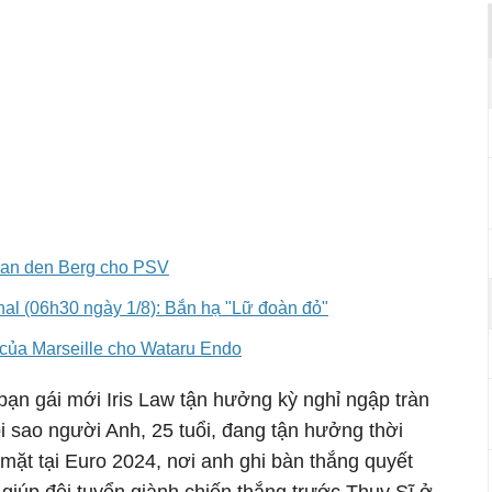
 van den Berg cho PSV
nal (06h30 ngày 1/8): Bắn hạ "Lữ đoàn đỏ"
ị của Marseille cho Wataru Endo
bạn gái mới Iris Law tận hưởng kỳ nghỉ ngập tràn
 sao người Anh, 25 tuổi, đang tận hưởng thời
 mặt tại Euro 2024, nơi anh ghi bàn thắng quyết