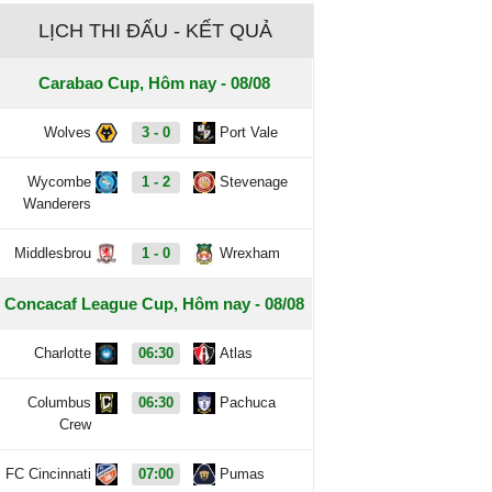
LỊCH THI ĐẤU - KẾT QUẢ
Carabao Cup, Hôm nay - 08/08
Wolves
3 - 0
Port Vale
Wycombe
1 - 2
Stevenage
Wanderers
Middlesbrou
1 - 0
Wrexham
Concacaf League Cup, Hôm nay - 08/08
Charlotte
06:30
Atlas
Columbus
06:30
Pachuca
Crew
FC Cincinnati
07:00
Pumas