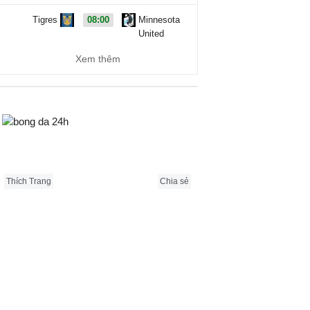
Tigres
08:00
Minnesota
United
Xem thêm
Vancouver
09:30
FC Juarez
Whitecaps
Carabao Cup, Hôm nay - 08/08
Bongda24h.vn
Cambridge
19:00
Barnet
United
Thích Trang
Chia sẻ
QPR
20:00
Millwall
AFC
21:00
Newport
Wimbledon
County
Barnsley
21:00
Wigan
Athletic
Bradford City
21:00
Rochdale