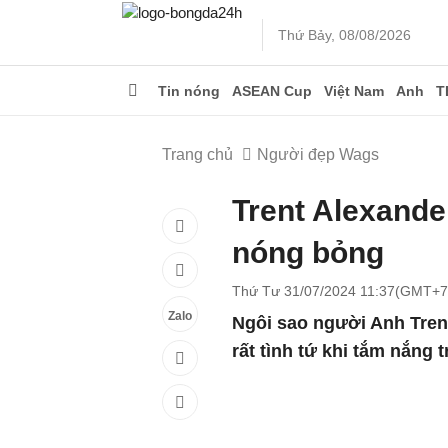
Thứ Bảy, 08/08/2026
Tin nóng
ASEAN Cup
Việt Nam
Anh
T
Trang chủ
Người đẹp Wags
Trent Alexande
nóng bỏng
Thứ Tư 31/07/2024 11:37(GMT+7
Zalo
Ngôi sao người Anh Trent
rất tình tứ khi tắm nắng 