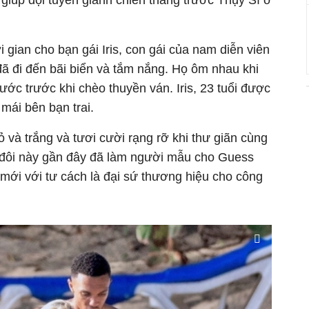
u giúp đội tuyển giành chiến thắng trước Thụy Sĩ ở
 gian cho bạn gái Iris, con gái của nam diễn viên
đã đi đến bãi biển và tắm nắng. Họ ôm nhau khi
ớc trước khi chèo thuyền ván. Iris, 23 tuổi được
 mái bên bạn trai.
đỏ và trắng và tươi cười rạng rỡ khi thư giãn cùng
 đôi này gần đây đã làm người mẫu cho Guess
mới với tư cách là đại sứ thương hiệu cho công