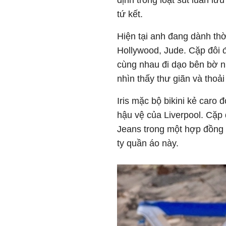
định trong loạt sút luân lư
tứ kết.
Hiện tại anh đang dành thời
Hollywood, Jude. Cặp đôi 
cùng nhau đi dạo bên bờ nư
nhìn thấy thư giãn và thoải
Iris mặc bộ bikini kẻ caro 
hậu vệ của Liverpool. Cặp
Jeans trong một hợp đồng 
ty quần áo này.