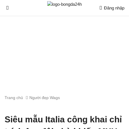
Đăng nhập
Trang chủ
Người đẹp Wags
Siêu mẫu Italia công khai chỉ