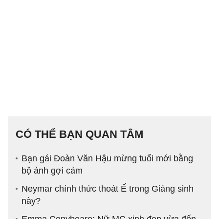
CÓ THỂ BẠN QUAN TÂM
Bạn gái Đoàn Văn Hậu mừng tuổi mới bằng
bộ ảnh gợi cảm
Neymar chính thức thoát Ế trong Giáng sinh
này?