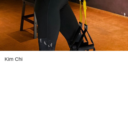
Kim Chi