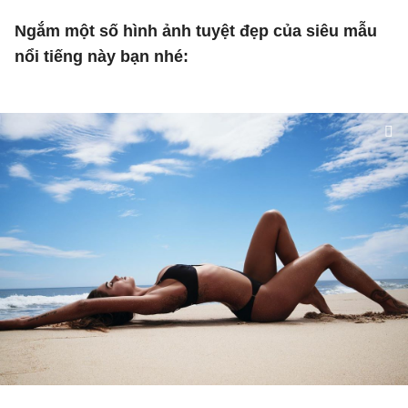
Ngắm một số hình ảnh tuyệt đẹp của siêu mẫu
nổi tiếng này bạn nhé: