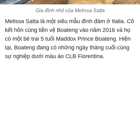
Gia đình nhỏ của Melissa Satta
Melissa Satta là một siêu mẫu đình đám ở Italia. Cô
kết hôn cùng tiền vệ Boateng vào năm 2016 và họ
có một bé trai 5 tuổi Maddox Prince Boateng. Hiện
tại, Boateng đang có những ngày tháng cuối cùng
sự nghiệp dưới màu áo CLB Fiorentina.