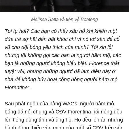
Melissa Satta và tiền vệ Boateng
Tôi tự hỏi? Các bạn có thấy xấu hổ khi khiến một
đứa trẻ sợ hãi đến bật khóc chỉ vì nó tới sân để cổ
vũ cho đội bóng yêu thích của mình? Tôi xin lỗi
nhưng tôi không gọi các bạn là người hâm mộ, các
bạn là những người không hiểu biết! Florence thật
tuyệt vời, nhưng những người đã làm điều này ở
nhà để không hủy hoại cộng đồng người hâm mộ
Florentine”.
Sau phát ngôn của nàng WAGs, người hâm mộ
bóng đá nói chung và CĐV Fiorentina nói riêng đều
lên tiếng đồng tình và ủng hộ. Họ đều lên án những
hành động thiếu văn minh của một số CĐV trên sân