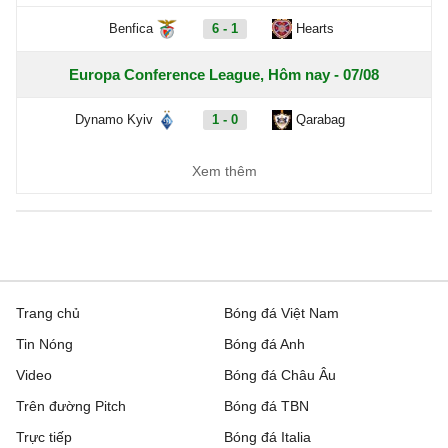
Benfica
6 - 1
Hearts
Europa Conference League, Hôm nay - 07/08
Dynamo Kyiv
1 - 0
Qarabag
FC Sheriff
1 - 3
St. Gallen
Xem thêm
Inter Club d'Escaldes
2 - 0
Flora Tallinn
Debrecen
0 - 3
FC Copenhagen
Zalgiris Vilnius
2 - 5
Hajduk Split
Trang chủ
Bóng đá Việt Nam
Tin Nóng
Bóng đá Anh
Riga FC
1 - 0
Gyori ETO
Video
Bóng đá Châu Âu
IFK Gothenburg
0 - 1
Gent
Trên đường Pitch
Bóng đá TBN
Rakow Czestochowa
0 - 0
Hammarby IF
Trực tiếp
Bóng đá Italia