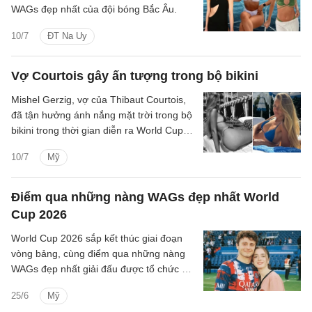
WAGs đẹp nhất của đội bóng Bắc Âu.
10/7
ĐT Na Uy
Vợ Courtois gây ấn tượng trong bộ bikini
Mishel Gerzig, vợ của Thibaut Courtois,
đã tận hưởng ánh nắng mặt trời trong bộ
bikini trong thời gian diễn ra World Cup ở
Los Angeles.
10/7
Mỹ
Điểm qua những nàng WAGs đẹp nhất World
Cup 2026
World Cup 2026 sắp kết thúc giai đoạn
vòng bảng, cùng điểm qua những nàng
WAGs đẹp nhất giải đấu được tổ chức ở
Bắc Mỹ Hè năm nay.
25/6
Mỹ