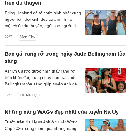
trên du thuyền
Erling Haaland đã tổ chức sinh nhật cùng
người bạn đời xinh đẹp của mình trên
một chiếc du thuyền, ngôi sao người Na
Uy đang đi nghỉ sau World Cup 2026.
22/7
Man City
Bạn gái rạng rỡ trong ngày Jude Bellingham tỏa
sáng
Ashlyn Castro được nhìn thấy rạng rỡ
trên khán đài, trong ngày bạn trai Jude
Bellingham tỏa sáng giúp tuyển Anh đánh
bại Na Uy ở tứ kết World Cup 2026.
12/7
ĐT Na Uy
Những nàng WAGs đẹp nhất của tuyển Na Uy
Trước trận Na Uy vs Anh ở tứ kết World
Cup 2026, cùng điểm qua những nàng