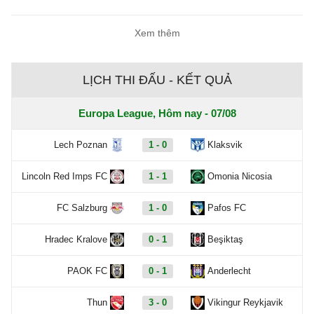
Xem thêm
LỊCH THI ĐẤU - KẾT QUẢ
Europa League, Hôm nay - 07/08
Lech Poznan
1 - 0
Klaksvik
Lincoln Red Imps FC
1 - 1
Omonia Nicosia
FC Salzburg
1 - 0
Pafos FC
Hradec Kralove
0 - 1
Beşiktaş
PAOK FC
0 - 1
Anderlecht
Thun
3 - 0
Vikingur Reykjavik