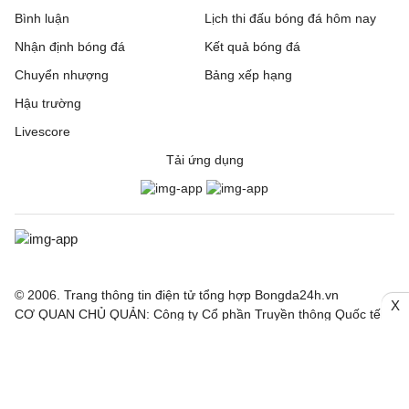
Bình luận
Lịch thi đấu bóng đá hôm nay
Beitar Jerusalem
1 - 2
Austria Wien
Nhận định bóng đá
Kết quả bóng đá
FC Twente
6 - 0
DAC 1904 Dunajska
Chuyển nhượng
Bảng xếp hạng
Streda
Hậu trường
Hapoel Tel Aviv
2 - 0
GKS Katowice
Livescore
Tải ứng dụng
Ajax
3 - 1
Shelbourne
Borac Banja Luka
1 - 0
Maxline Vitebsk
Lugano
2 - 0
NSI Runavik
Valur
0 - 2
FC Nordsjaella
© 2006. Trang thông tin điện tử tổng hợp Bongda24h.vn
X
CƠ QUAN CHỦ QUẢN: Công ty Cổ phần Truyền thông Quốc tế
INCOM
SC Braga
1 - 0
Dinamo Minsk
Giấy phép số: 150/GP-SVHTT cấp ngày 03/4/2026 bởi Sở Văn
hoá Thể thao TP. Hà Nội
Bohemian FC
0 - 2
FC Midtjylland
Nội dung thông tin hợp tác giữa Công ty INCOM và Báo điện tử