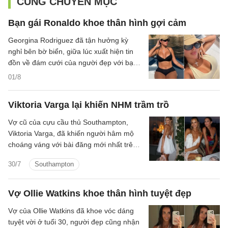
CÙNG CHUYÊN MỤC
Bạn gái Ronaldo khoe thân hình gợi cảm
Georgina Rodriguez đã tận hưởng kỳ
nghỉ bên bờ biển, giữa lúc xuất hiện tin
đồn về đám cưới của người đẹp với bạn
trai Cristiano Ronaldo.
01/8
Viktoria Varga lại khiến NHM trầm trồ
Vợ cũ của cựu cầu thủ Southampton,
Viktoria Varga, đã khiến người hâm mộ
choáng váng với bài đăng mới nhất trên
mạng xã hội.
30/7
Southampton
Vợ Ollie Watkins khoe thân hình tuyệt đẹp
Vợ của Ollie Watkins đã khoe vóc dáng
tuyệt vời ở tuổi 30, người đẹp cũng nhận