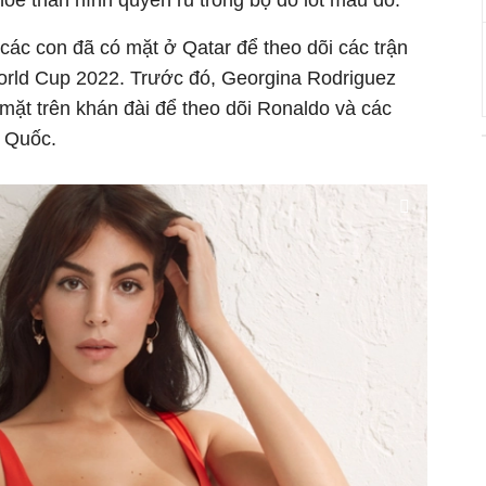
e thân hình quyến rũ trong bộ đồ lót màu đỏ.
các con đã có mặt ở Qatar để theo dõi các trận
orld Cup 2022. Trước đó, Georgina Rodriguez
mặt trên khán đài để theo dõi Ronaldo và các
n Quốc.