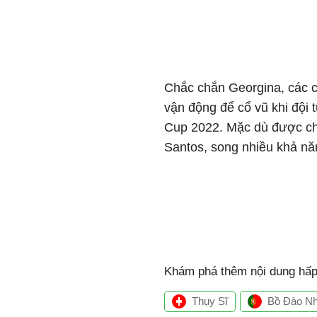
Chắc chắn Georgina, các c
vận động để cổ vũ khi đội
Cup 2022. Mặc dù được cho
Santos, song nhiều khả nă
Khám phá thêm nội dung hấp 
Thụy Sĩ
Bồ Đào N