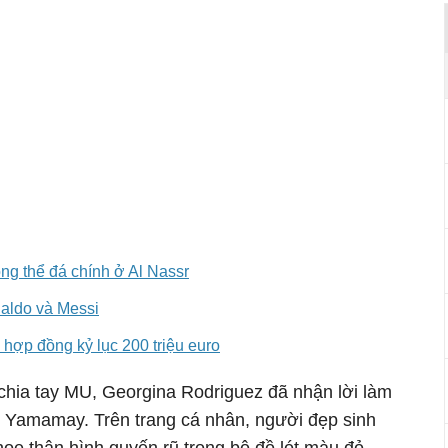
ng thể đá chính ở Al Nassr
naldo và Messi
 hợp đồng kỷ lục 200 triệu euro
 chia tay MU, Georgina Rodriguez đã nhận lời làm
 Yamamay. Trên trang cá nhân, người đẹp sinh