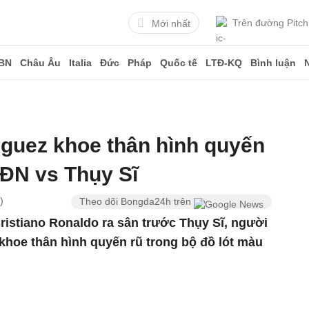
Trên đường Pitch
Mới nhất
BN
Châu Âu
Italia
Đức
Pháp
Quốc tế
LTĐ-KQ
Bình luận
guez khoe thân hình quyến
BĐN vs Thụy Sĩ
)
Theo dõi Bongda24h trên
Cristiano Ronaldo ra sân trước Thụy Sĩ, người
khoe thân hình quyến rũ trong bộ đồ lót màu