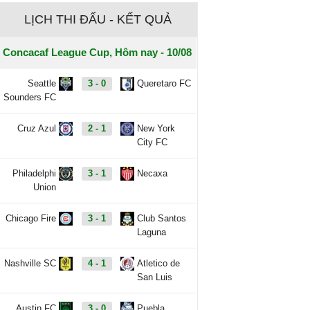
LỊCH THI ĐẤU - KẾT QUẢ
Concacaf League Cup, Hôm nay - 10/08
Seattle
3 - 0
Queretaro FC
Sounders FC
Cruz Azul
2 - 1
New York
City FC
Philadelphi
3 - 1
Necaxa
Union
Chicago Fire
3 - 1
Club Santos
Laguna
Nashville SC
4 - 1
Atletico de
San Luis
Austin FC
3 - 0
Puebla