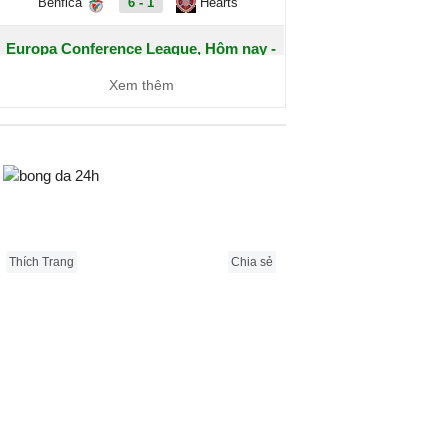
Benfica
6 - 1
Hearts
Europa Conference League, Hôm nay -
07/08
Xem thêm
Dynamo Kyiv
1 - 0
Qarabag
FC Sheriff
1 - 3
St. Gallen
Bongda24h.vn
Inter Club
2 - 0
Flora Tallinn
d'Escaldes
Thích Trang
Chia sẻ
Debrecen
0 - 3
FC
Copenhagen
Zalgiris
2 - 5
Hajduk Split
Vilnius
Riga FC
1 - 0
Gyori ETO
IFK
0 - 1
Gent