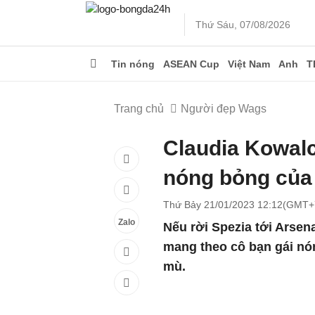
Thứ Sáu, 07/08/2026
Tin nóng
ASEAN Cup
Việt Nam
Anh
T
Trang chủ
Người đẹp Wags
Claudia Kowal
nóng bỏng của
Thứ Bảy 21/01/2023 12:12(GMT+
Zalo
Nếu rời Spezia tới Arsen
mang theo cô bạn gái nó
mù.