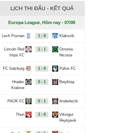
LỊCH THI ĐẤU - KẾT QUẢ
Europa League, Hôm nay - 07/08
Lech Poznan
1 - 0
Klaksvik
Lincoln Red
1 - 1
Omonia
Imps FC
Nicosia
FC Salzburg
1 - 0
Pafos FC
Hradec
0 - 1
Beşiktaş
Kralove
PAOK FC
0 - 1
Anderlecht
Thun
3 - 0
Vikingur
Reykjavik