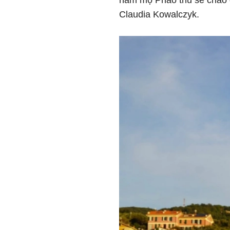
hâm mộ Pháo thủ sẽ chào
Claudia Kowalczyk.