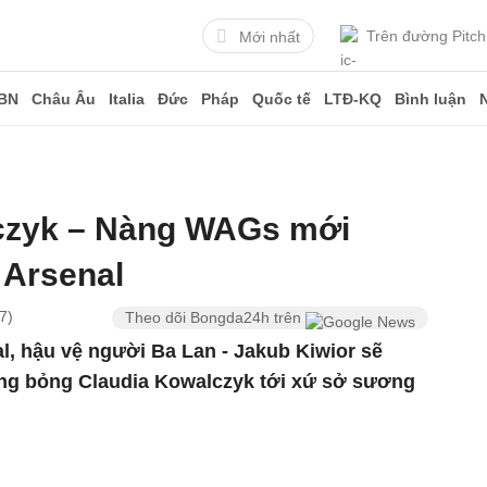
Trên đường Pitch
Mới nhất
BN
Châu Âu
Italia
Đức
Pháp
Quốc tế
LTĐ-KQ
Bình luận
czyk – Nàng WAGs mới
 Arsenal
7)
Theo dõi Bongda24h trên
al, hậu vệ người Ba Lan - Jakub Kiwior sẽ
ng bỏng Claudia Kowalczyk tới xứ sở sương