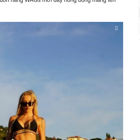
 đón nàng WAGs mới đầy nóng bỏng mang tên