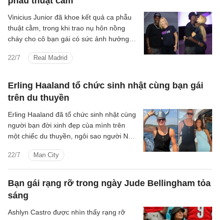
phẫu thuật cằm
Vinicius Junior đã khoe kết quả ca phẫu
thuật cằm, trong khi trao nụ hôn nồng
cháy cho cô bạn gái có sức ảnh hưởng
trên mạng xã hội.
22/7
Real Madrid
Erling Haaland tổ chức sinh nhật cùng bạn gái
trên du thuyền
Erling Haaland đã tổ chức sinh nhật cùng
người bạn đời xinh đẹp của mình trên
một chiếc du thuyền, ngôi sao người Na
Uy đang đi nghỉ sau World Cup 2026.
22/7
Man City
Bạn gái rạng rỡ trong ngày Jude Bellingham tỏa
sáng
Ashlyn Castro được nhìn thấy rạng rỡ