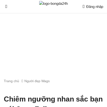
Đăng nhập
Trang chủ
Người đẹp Wags
Chiêm ngưỡng nhan sắc bạn