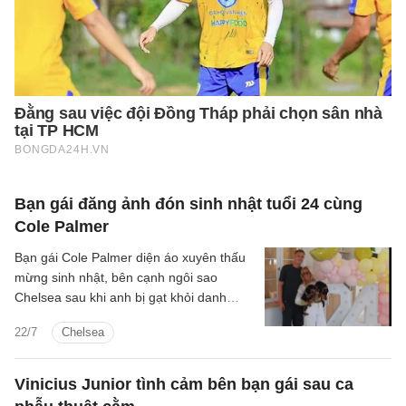
Bạn gái đăng ảnh đón sinh nhật tuổi 24 cùng
Cole Palmer
Bạn gái Cole Palmer diện áo xuyên thấu
mừng sinh nhật, bên cạnh ngôi sao
Chelsea sau khi anh bị gạt khỏi danh
sách dự World Cup 2026.
22/7
Chelsea
Vinicius Junior tình cảm bên bạn gái sau ca