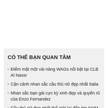
CÓ THỂ BẠN QUAN TÂM
Điểm mặt một vài nàng WAGs nổi bật tại CLB
Al Nassr
Cận cảnh nhan sắc cầu thủ nữ đẹp nhất Italia
Nhan sắc bạn gái cực kỳ xinh đẹp và quyến rũ
của Enzo Fernandez