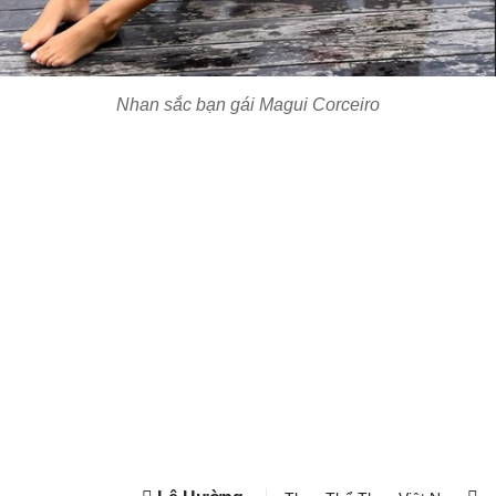
Nhan sắc bạn gái Magui Corceiro