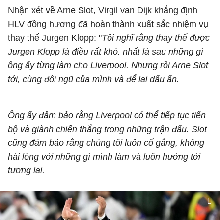
Nhận xét về Arne Slot, Virgil van Dijk khẳng định
HLV đồng hương đã hoàn thành xuất sắc nhiệm vụ
thay thế Jurgen Klopp: "
Tôi nghĩ rằng thay thế được
Jurgen Klopp là điều rất khó, nhất là sau những gì
ông ấy từng làm cho Liverpool. Nhưng rồi Arne Slot
tới, cùng đội ngũ của mình và để lại dấu ấn.
Ông ấy đảm bảo rằng Liverpool có thể tiếp tục tiến
bộ và giành chiến thắng trong những trận đấu. Slot
cũng đảm bảo rằng chúng tôi luôn cố gắng, không
hài lòng với những gì mình làm và luôn hướng tới
tương lai.