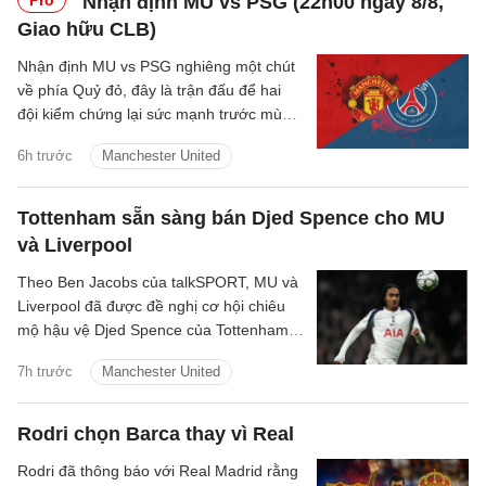
Nhận định MU vs PSG (22h00 ngày 8/8,
Giao hữu CLB)
Nhận định MU vs PSG nghiêng một chút
về phía Quỷ đỏ, đây là trận đấu để hai
đội kiểm chứng lại sức mạnh trước mùa
giải mới.
6h trước
Manchester United
Tottenham sẵn sàng bán Djed Spence cho MU
và Liverpool
Theo Ben Jacobs của talkSPORT, MU và
Liverpool đã được đề nghị cơ hội chiêu
mộ hậu vệ Djed Spence của Tottenham
Hotspur.
7h trước
Manchester United
Rodri chọn Barca thay vì Real
Rodri đã thông báo với Real Madrid rằng