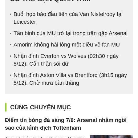
Buổi họp báo đầu tiên của Van Nistelrooy tại
Leicester
Tân binh của MU trở lại trong trận gặp Arsenal
Amorim không hài lòng một điều về fan MU
Nhận định Everton vs Wolves (02h30 ngày
5/12): Cẩn thận sói dữ
Nhận định Aston Villa vs Brentford (3h15 ngày
5/12): Chờ mưa bàn thắng
CÙNG CHUYÊN MỤC
Điểm tin bóng đá sáng 7/8: Arsenal nhắm ngôi
sao của kình địch Tottenham