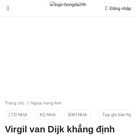
Đăng nhập
Trang chủ
Ngoại hạng Anh
LTĐ NHA
KQ NHA
BXH NHA
Top ghi bàn Ngo
Virgil van Dijk khẳng định