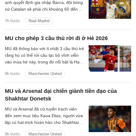
anh quyết định gia nhập Barca, đội bóng
xứ Catalan sẽ phải chi khoảng 60 đến 70
triệu euro để hy vọng có được điều mình
7h trước
Real Madrid
cần.
MU cho phép 3 cầu thủ rời đi ở Hè 2026
MU đã thông báo với ít nhất 3 cầu thủ trẻ
rằng họ có thể rời câu lạc bộ vĩnh viễn
vào mùa hè này, trong đó nổi bật là Harry
Amass.
9h trước
Manchester United
MU và Arsenal đại chiến giành tiền đạo của
Shakhtar Donetsk
MU và Arsenal đã cử tuyển trạch viên
đến xem mục tiêu Kaua Elias, người vừa
lập cú hat-trick hoàn hảo cho Shakhtar
Donetsk.
9h trước
Manchester United