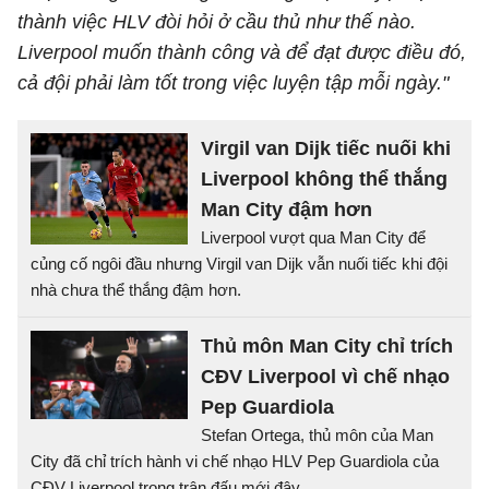
thành việc HLV đòi hỏi ở cầu thủ như thế nào.
Liverpool muốn thành công và để đạt được điều đó,
cả đội phải làm tốt trong việc luyện tập mỗi ngày."
Virgil van Dijk tiếc nuối khi
Liverpool không thể thắng
Man City đậm hơn
Liverpool vượt qua Man City để
củng cố ngôi đầu nhưng Virgil van Dijk vẫn nuối tiếc khi đội
nhà chưa thể thắng đậm hơn.
Thủ môn Man City chỉ trích
CĐV Liverpool vì chế nhạo
Pep Guardiola
Stefan Ortega, thủ môn của Man
City đã chỉ trích hành vi chế nhạo HLV Pep Guardiola của
CĐV Liverpool trong trận đấu mới đây.