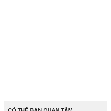
CÓ THỂ BẠN QUAN TÂM