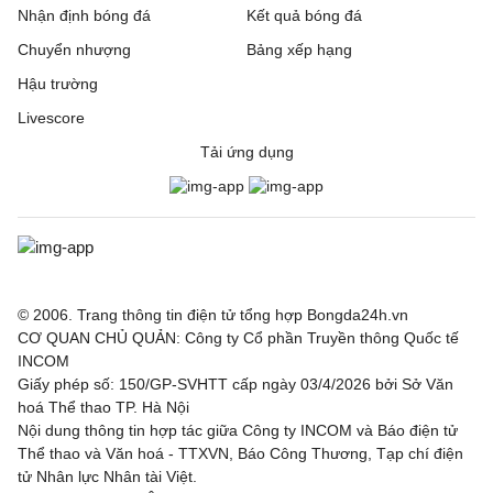
Nhận định bóng đá
Kết quả bóng đá
Chuyển nhượng
Bảng xếp hạng
Hậu trường
Livescore
Tải ứng dụng
© 2006. Trang thông tin điện tử tổng hợp Bongda24h.vn
CƠ QUAN CHỦ QUẢN: Công ty Cổ phần Truyền thông Quốc tế
INCOM
Giấy phép số: 150/GP-SVHTT cấp ngày 03/4/2026 bởi Sở Văn
hoá Thể thao TP. Hà Nội
Nội dung thông tin hợp tác giữa Công ty INCOM và Báo điện tử
Thể thao và Văn hoá - TTXVN, Báo Công Thương, Tạp chí điện
tử Nhân lực Nhân tài Việt.