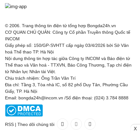
© 2006. Trang thông tin điện tử tổng hợp Bongda24h.vn
CƠ QUAN CHỦ QUẢN: Công ty Cổ phần Truyền thông Quốc tế
INCOM
Giấy phép số: 150/GP-SVHTT cấp ngày 03/4/2026 bởi Sở Văn
hoá Thể thao TP. Hà Nội
Nội dung thông tin hợp tác giữa Công ty INCOM và Báo điện tử
Thể thao và Văn hoá - TTXVN, Báo Công Thương, Tạp chí điện
tử Nhân lực Nhân tài Việt.
Chịu trách nhiệm: Ông Trần Văn Trí
Địa chỉ: Tầng 3, Tòa nhà IC, số 82 phố Duy Tân, Phường Cầu
Giấy, TP. Hà Nội
Email: bongda24h@incom.vn /Số điện thoại: (024) 3.784 8888
RSS
|
Theo dõi chúng tôi
X
Liên hệ
Quảng cáo
(024) 3.784 8888