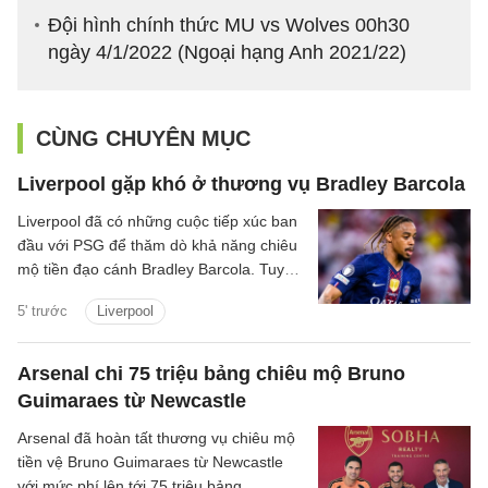
Đội hình chính thức MU vs Wolves 00h30
ngày 4/1/2022 (Ngoại hạng Anh 2021/22)
CÙNG CHUYÊN MỤC
Liverpool gặp khó ở thương vụ Bradley Barcola
Liverpool đã có những cuộc tiếp xúc ban
đầu với PSG để thăm dò khả năng chiêu
mộ tiền đạo cánh Bradley Barcola. Tuy
nhiên, khoảng cách về mức định giá giữa
5' trước
Liverpool
hai CLB đang là trở ngại lớn đối với
thương vụ này.
Arsenal chi 75 triệu bảng chiêu mộ Bruno
Guimaraes từ Newcastle
Arsenal đã hoàn tất thương vụ chiêu mộ
tiền vệ Bruno Guimaraes từ Newcastle
với mức phí lên tới 75 triệu bảng.