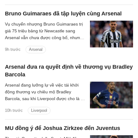
Bruno Guimaraes đã tập luyện cùng Arsenal
Vụ chuyển nhượng Bruno Guimaraes trị
giá 75 triệu bảng từ Newcastle sang
Arsenal vẫn chưa được công bố, nhưng
tiền vệ này đã tập luyện với Pháo thủ.
9h trước
Arsenal
Arsenal đưa ra quyết định về thương vụ Bradley
Barcola
Arsenal đang lưỡng lự về việc tái khởi
động thương vụ chiêu mộ Bradley
Barcola, sau khi Liverpool được cho là đã
gửi lời đề nghị đầu tiên đến PSG.
10h trước
Liverpool
MU đồng ý để Joshua Zirkzee đến Juventus