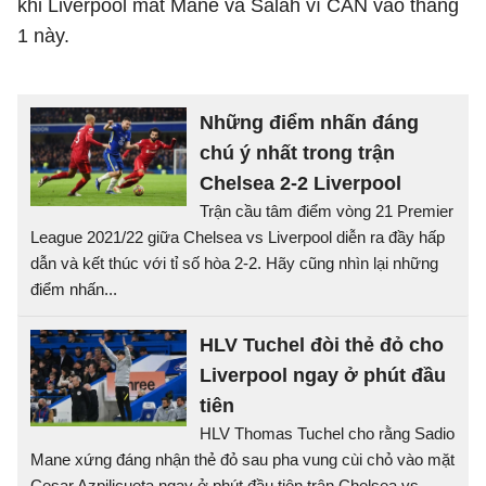
khi Liverpool mất Mane và Salah vì CAN vào tháng
1 này.
Những điểm nhấn đáng
chú ý nhất trong trận
Chelsea 2-2 Liverpool
Trận cầu tâm điểm vòng 21 Premier
League 2021/22 giữa Chelsea vs Liverpool diễn ra đầy hấp
dẫn và kết thúc với tỉ số hòa 2-2. Hãy cũng nhìn lại những
điểm nhấn...
HLV Tuchel đòi thẻ đỏ cho
Liverpool ngay ở phút đầu
tiên
HLV Thomas Tuchel cho rằng Sadio
Mane xứng đáng nhận thẻ đỏ sau pha vung cùi chỏ vào mặt
Cesar Azpilicueta ngay ở phút đầu tiên trận Chelsea vs