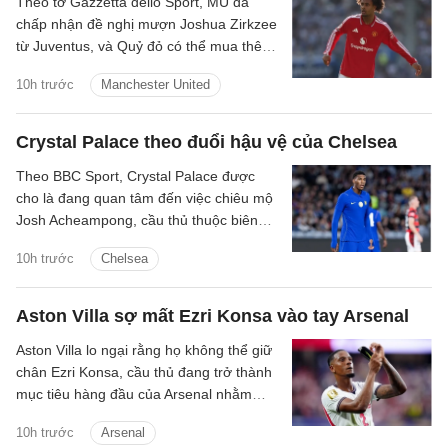
Theo tờ Gazzetta dello Sport, MU đã
chấp nhận đề nghị mượn Joshua Zirkzee
từ Juventus, và Quỷ đỏ có thể mua thêm
tiền đạo trong thời gian còn lại ở Hè
10h trước
Manchester United
2026.
Crystal Palace theo đuổi hậu vệ của Chelsea
Theo BBC Sport, Crystal Palace được
cho là đang quan tâm đến việc chiêu mộ
Josh Acheampong, cầu thủ thuộc biên
chế của Chelsea.
10h trước
Chelsea
Aston Villa sợ mất Ezri Konsa vào tay Arsenal
Aston Villa lo ngại rằng họ không thể giữ
chân Ezri Konsa, cầu thủ đang trở thành
mục tiêu hàng đầu của Arsenal nhằm
nâng cấp hàng thủ.
10h trước
Arsenal