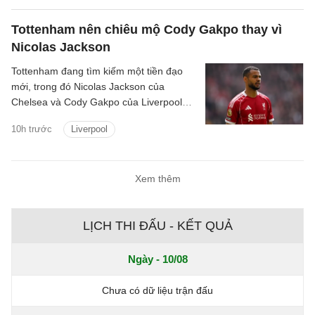
Tottenham nên chiêu mộ Cody Gakpo thay vì
Nicolas Jackson
Tottenham đang tìm kiếm một tiền đạo
mới, trong đó Nicolas Jackson của
Chelsea và Cody Gakpo của Liverpool
nằm trong danh sách chuyển nhượng
10h trước
Liverpool
của họ.
Xem thêm
LỊCH THI ĐẤU - KẾT QUẢ
Ngày - 10/08
Chưa có dữ liệu trận đấu