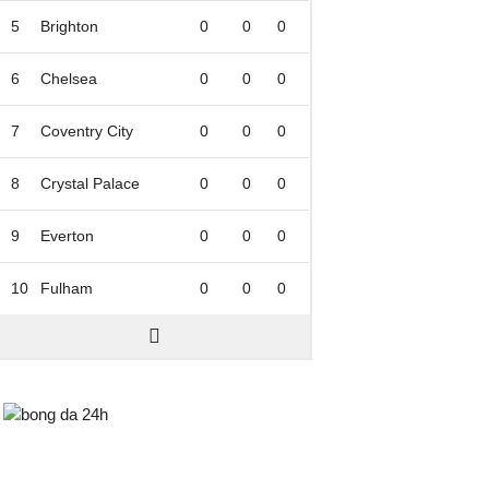
5
Brighton
0
0
0
6
Chelsea
0
0
0
7
Coventry City
0
0
0
8
Crystal Palace
0
0
0
9
Everton
0
0
0
10
Fulham
0
0
0
Bongda24h.vn