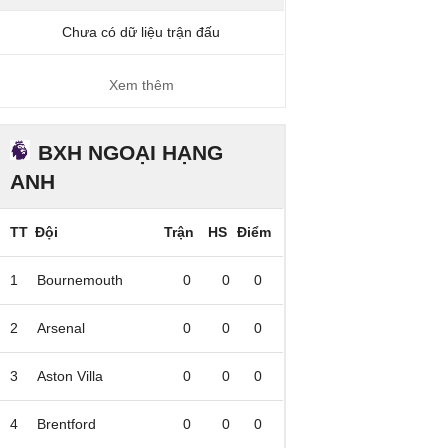
Chưa có dữ liệu trận đấu
Xem thêm
BXH NGOẠI HẠNG
ANH
TT
Đội
Trận
HS
Điểm
1
Bournemouth
0
0
0
2
Arsenal
0
0
0
3
Aston Villa
0
0
0
4
Brentford
0
0
0