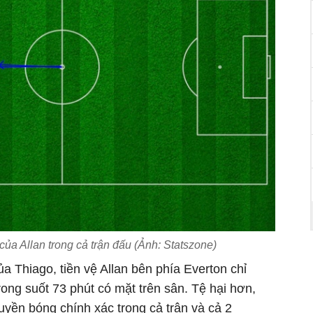
ủa Allan trong cả trận đấu (Ảnh: Statszone)
a Thiago, tiền vệ Allan bên phía Everton chỉ
ong suốt 73 phút có mặt trên sân. Tệ hại hơn,
huyền bóng chính xác trong cả trận và cả 2