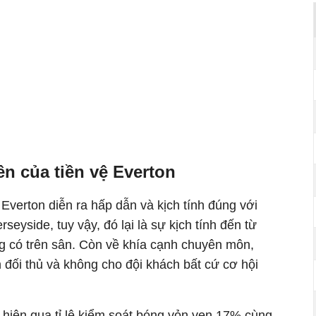
n của tiền vệ Everton
 Everton diễn ra hấp dẫn và kịch tính đúng với
rseyside, tuy vậy, đó lại là sự kịch tính đến từ
 có trên sân. Còn về khía cạnh chuyên môn,
 đối thủ và không cho đội khách bất cứ cơ hội
 hiện qua tỉ lệ kiểm soát bóng vỏn vẹn 17% cùng