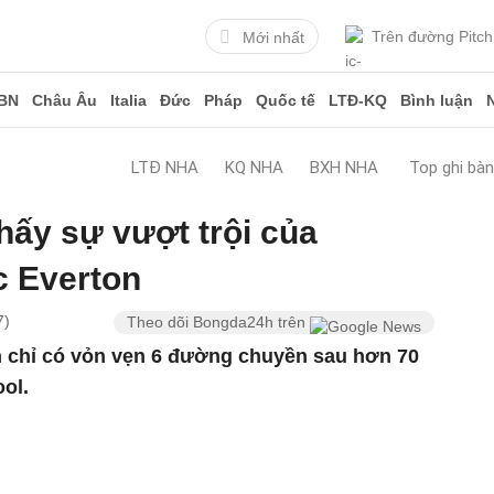
Trên đường Pitch
Mới nhất
BN
Châu Âu
Italia
Đức
Pháp
Quốc tế
LTĐ-KQ
Bình luận
LTĐ NHA
KQ NHA
BXH NHA
Top ghi bà
hấy sự vượt trội của
c Everton
7)
Theo dõi Bongda24h trên
on chỉ có vỏn vẹn 6 đường chuyền sau hơn 70
ool.