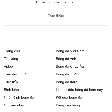
Chưa có dữ liệu trận đấu
Xem thêm
Trang chủ
Bóng đá Việt Nam
Tin Nóng
Bóng đá Anh
Video
Bóng đá Châu Âu
Trên đường Pitch
Bóng đá TBN
Trực tiếp
Bóng đá Italia
Bình luận
Lịch thi đấu bóng đá hôm nay
Nhận định bóng đá
Kết quả bóng đá
Chuyển nhượng
Bảng xếp hạng