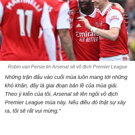
Robin van Persie tin Arsenal sẽ vô địch Premier League
Những trận đấu vào cuối mùa luôn mang tới những
khó khăn, đây là giai đoạn bản lề của mùa giải.
Theo ý kiến của tôi, Arsenal sẽ lên ngôi vô địch
Premier League mùa này. Nếu điều đó thật sự xảy
ra, tôi sẽ rất vui mừng."