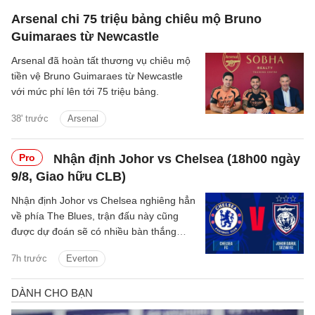
Arsenal chi 75 triệu bảng chiêu mộ Bruno
Guimaraes từ Newcastle
Arsenal đã hoàn tất thương vụ chiêu mộ
tiền vệ Bruno Guimaraes từ Newcastle
với mức phí lên tới 75 triệu bảng.
38' trước
Arsenal
Pro
Nhận định Johor vs Chelsea (18h00 ngày
9/8, Giao hữu CLB)
Nhận định Johor vs Chelsea nghiêng hẳn
về phía The Blues, trận đấu này cũng
được dự đoán sẽ có nhiều bàn thắng
được ghi.
7h trước
Everton