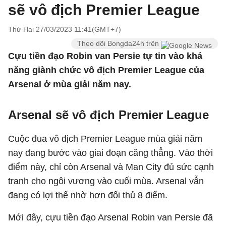
sẽ vô địch Premier League
Thứ Hai 27/03/2023 11:41(GMT+7)
Theo dõi Bongda24h trên
Cựu tiền đạo Robin van Persie tự tin vào khả
năng giành chức vô địch Premier League của
Arsenal ở mùa giải năm nay.
Arsenal sẽ vô địch Premier League
Cuộc đua vô địch Premier League mùa giải năm
nay đang bước vào giai đoạn căng thẳng. Vào thời
điểm này, chỉ còn Arsenal và Man City đủ sức cạnh
tranh cho ngôi vương vào cuối mùa. Arsenal vẫn
đang có lợi thế nhờ hơn đối thủ 8 điểm.
Mới đây, cựu tiền đạo Arsenal Robin van Persie đã