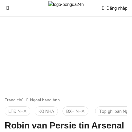
Đăng nhập
Trang chủ
Ngoại hạng Anh
LTĐ NHA
KQ NHA
BXH NHA
Top ghi bàn Ngo
Robin van Persie tin Arsenal