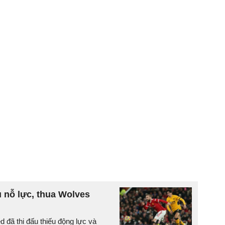
 nỗ lực, thua Wolves
 đã thi đấu thiếu động lực và