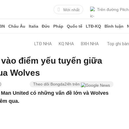
Trên đường Pitch
Mới nhất
BN
Châu Âu
Italia
Đức
Pháp
Quốc tế
LTĐ-KQ
Bình luận
LTĐ NHA
KQ NHA
BXH NHA
Top ghi bà
 vào điểm yếu tuyến giữa
hua Wolves
)
Theo dõi Bongda24h trên
 Man United có những vấn đề lớn và Wolves
đêm qua.