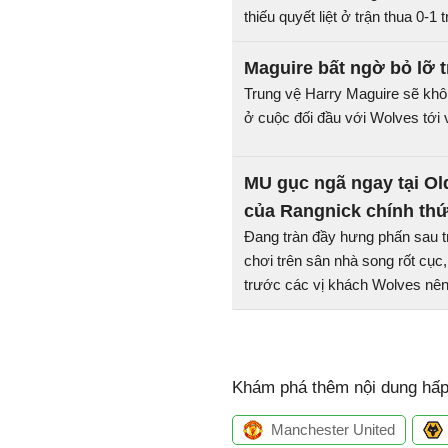
thiếu quyết liệt ở trận thua 0-
Maguire bất ngờ bỏ lỡ 
Trung vệ Harry Maguire sẽ khô
ở cuộc đối đầu với Wolves tới 
MU gục ngã ngay tại Old
của Rangnick chính th
Đang tràn đầy hưng phấn sau t
chơi trên sân nhà song rốt cục
trước các vị khách Wolves nên.
Khám phá thêm nội dung hấp 
Manchester United