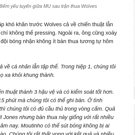
điểm yếu tuyến giữa MU sau trận thua Wolves
 khó khăn trước Wolves cả về chiến thuật lẫn
chí không thể pressing. Ngoài ra, ông cũng xoáy
n đội bóng nhận không ít bàn thua tương tự hôm
ả về cá nhân lẫn tập thể. Trong hiệp 1, chúng tôi
họ xa khỏi khung thành.
ến thuật thành 3 hậu vệ và có kiểm soát tốt hơn.
15 phút mà chúng tôi có thể ghi bàn. Ở tình
hì chúng tôi có đủ cầu thủ trong vòng cấm. Quả
l Jones nhưng bàn thua này giống với rất nhiều
ăm nay. Moutinho có thể sút bóng không bị ai
o. Chúng tôi rất thất vọng với kết quả và nhiều