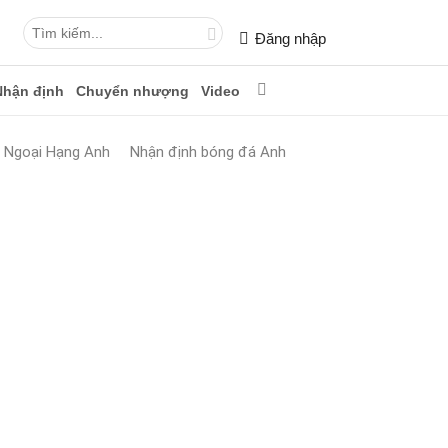
Đăng nhập
Nhận định
Chuyển nhượng
Video
n Ngoại Hạng Anh
Nhận định bóng đá Anh