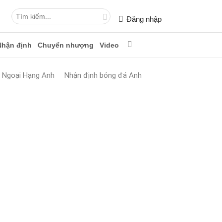
Đăng nhập
Nhận định
Chuyển nhượng
Video
n Ngoại Hạng Anh
Nhận định bóng đá Anh