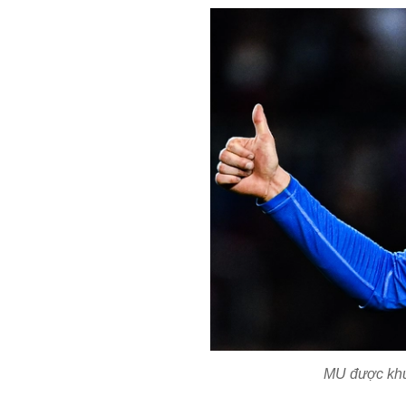
MU được khu