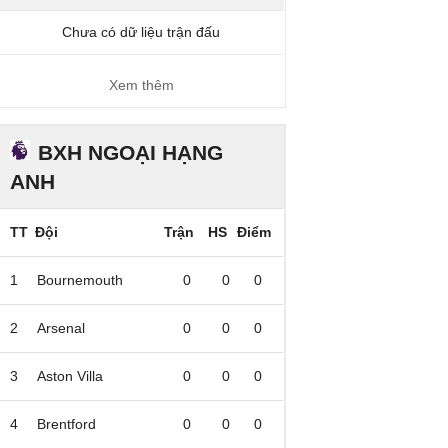
Chưa có dữ liệu trận đấu
Xem thêm
BXH NGOẠI HẠNG
ANH
TT
Đội
Trận
HS
Điểm
1
Bournemouth
0
0
0
2
Arsenal
0
0
0
3
Aston Villa
0
0
0
4
Brentford
0
0
0