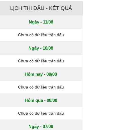
LỊCH THI ĐẤU - KẾT QUẢ
Ngày - 11/08
Chưa có dữ liệu trận đấu
Ngày - 10/08
Chưa có dữ liệu trận đấu
Hôm nay - 09/08
Chưa có dữ liệu trận đấu
Hôm qua - 08/08
Chưa có dữ liệu trận đấu
Ngày - 07/08