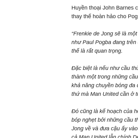
Huyền thoại John Barnes c
thay thế hoàn hảo cho Pog
“Frenkie de Jong sẽ là mộ
như Paul Pogba đang trên 
thế là rất quan trọng.
Đặc biệt là nếu như cầu thủ
thành một trong những cầu
khả năng chuyền bóng đa d
thứ mà Man United cần ở tu
Đó cũng là kế hoạch của họ
bóp nghẹt bởi những cầu th
Jong về và đưa cậu ấy vào 
cả Man United lẫn chính D