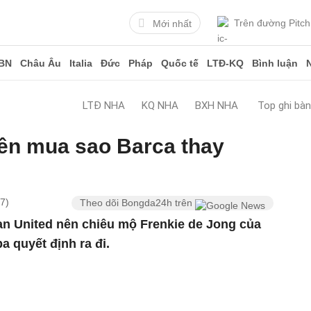
Trên đường Pitch
Mới nhất
BN
Châu Âu
Italia
Đức
Pháp
Quốc tế
LTĐ-KQ
Bình luận
LTĐ NHA
KQ NHA
BXH NHA
Top ghi bà
n mua sao Barca thay
7)
Theo dõi Bongda24h trên
n United nên chiêu mộ Frenkie de Jong của
 quyết định ra đi.