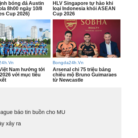
eague báo tin buồn cho MU
ày xảy ra