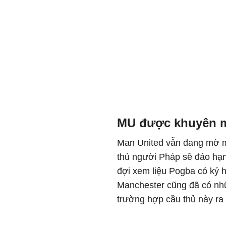
MU được khuyên m
Man United vẫn đang mờ m
thủ người Pháp sẽ đáo hạn
đợi xem liệu Pogba có ký 
Manchester cũng đã có nhữ
trường hợp cầu thủ này ra 