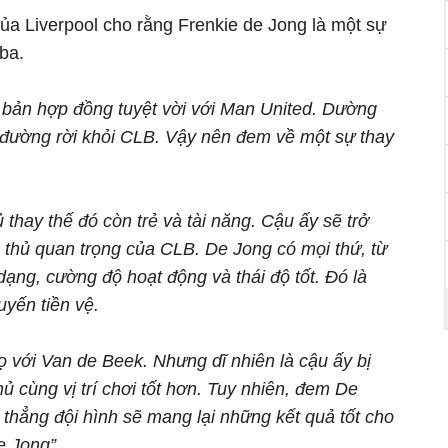
ủa Liverpool cho rằng Frenkie de Jong là một sự
ba.
t bản hợp đồng tuyệt vời với Man United. Dường
đường rời khỏi CLB. Vậy nên đem về một sự thay
 thay thế đó còn trẻ và tài năng. Cậu ấy sẽ trở
 thủ quan trọng của CLB. De Jong có mọi thứ, từ
ạng, cường độ hoạt động và thái độ tốt. Đó là
yến tiền vệ.
 với Van de Beek. Nhưng dĩ nhiên là cậu ấy bị
ủ cùng vị trí chơi tốt hơn. Tuy nhiên, đem De
thẳng đội hình sẽ mang lại những kết quả tốt cho
e Jong”.