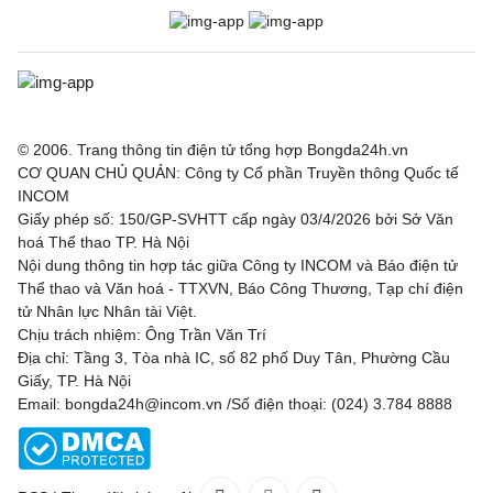
© 2006. Trang thông tin điện tử tổng hợp Bongda24h.vn
CƠ QUAN CHỦ QUẢN: Công ty Cổ phần Truyền thông Quốc tế
INCOM
Giấy phép số: 150/GP-SVHTT cấp ngày 03/4/2026 bởi Sở Văn
hoá Thể thao TP. Hà Nội
Nội dung thông tin hợp tác giữa Công ty INCOM và Báo điện tử
Thể thao và Văn hoá - TTXVN, Báo Công Thương, Tạp chí điện
tử Nhân lực Nhân tài Việt.
Chịu trách nhiệm: Ông Trần Văn Trí
Địa chỉ: Tầng 3, Tòa nhà IC, số 82 phố Duy Tân, Phường Cầu
Giấy, TP. Hà Nội
Email: bongda24h@incom.vn /Số điện thoại: (024) 3.784 8888