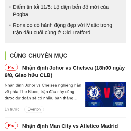
Điểm tin tối 11/5: Lộ diện bến đỗ mới của
Pogba
Ronaldo có hành động đẹp với Matic trong
trận đấu cuối cùng ở Old Trafford
CÙNG CHUYÊN MỤC
Pro
Nhận định Johor vs Chelsea (18h00 ngày
9/8, Giao hữu CLB)
Nhận định Johor vs Chelsea nghiêng hẳn
về phía The Blues, trận đấu này cũng
được dự đoán sẽ có nhiều bàn thắng
được ghi.
1h trước
Everton
Pro
Nhận định Man City vs Atletico Madrid