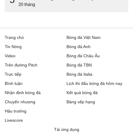
20 tháng
Trang chủ
Bóng đá Việt Nam
Tin Nóng
Bóng đá Anh
Video
Bóng đá Châu Âu
Trên đường Pitch
Bóng đá TBN
Trực tiếp
Bóng đá Italia
Bình luận
Lịch thi đấu bóng đá hôm nay
Nhận định bóng đá
Kết quả bóng đá
Chuyển nhượng
Bảng xếp hạng
Hậu trường
Livescore
Tải ứng dụng