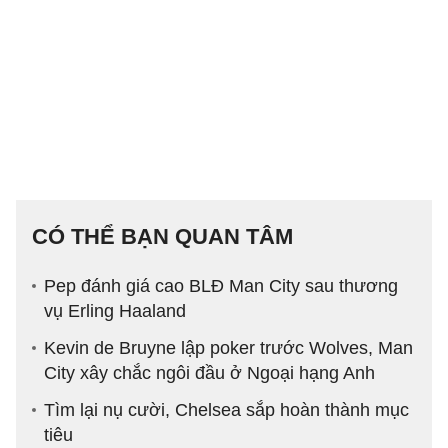
CÓ THỂ BẠN QUAN TÂM
Pep đánh giá cao BLĐ Man City sau thương
vụ Erling Haaland
Kevin de Bruyne lập poker trước Wolves, Man
City xây chắc ngôi đầu ở Ngoại hạng Anh
Tìm lại nụ cười, Chelsea sắp hoàn thành mục
tiêu