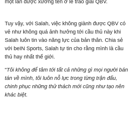
một lần được xướng tên ở lễ trao giải QBV.
Tuy vậy, với Salah, việc không giành được QBV có
vẻ như không quá ảnh hưởng tới cầu thủ này khi
Salah luôn tin vào năng lực của bản thân. Chia sẻ
với beIN Sports, Salah tự tin cho rằng mình là cầu
thủ hay nhất thế giới.
"
Tôi không để tâm tới tất cả những gì mọi người bán
tán về mình, tôi luôn nỗ lực trong từng trận đấu,
chinh phục những thử thách mới cũng như tạo nên
khác biệt.