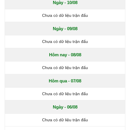
Ngày - 10/08
Chưa có dữ liệu trận đấu
Ngày - 09/08
Chưa có dữ liệu trận đấu
Hôm nay - 08/08
Chưa có dữ liệu trận đấu
Hôm qua - 07/08
Chưa có dữ liệu trận đấu
Ngày - 06/08
Chưa có dữ liệu trận đấu