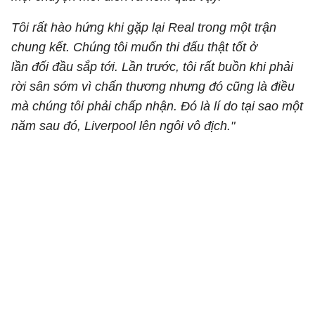
Tôi rất hào hứng khi gặp lại Real trong một trận
chung kết. Chúng tôi muốn thi đấu thật tốt ở
lần đối đầu sắp tới. Lần trước, tôi rất buồn khi phải
rời sân sớm vì chấn thương nhưng đó cũng là điều
mà chúng tôi phải chấp nhận. Đó là lí do tại sao một
năm sau đó, Liverpool lên ngôi vô địch."