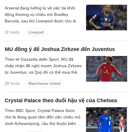
Arsenal đang lưỡng lự về việc tái khởi
động thương vụ chiêu mộ Bradley
Barcola, sau khi Liverpool được cho là đã
gửi lời đề nghị đầu tiên đến PSG.
11' trước
Liverpool
MU đồng ý để Joshua Zirkzee đến Juventus
Theo tờ Gazzetta dello Sport, MU đã
chấp nhận đề nghị mượn Joshua Zirkzee
từ Juventus, và Quỷ đỏ có thể mua thêm
tiền đạo trong thời gian còn lại ở Hè
20' trước
Manchester United
2026.
Crystal Palace theo đuổi hậu vệ của Chelsea
Theo BBC Sport, Crystal Palace được
cho là đang quan tâm đến việc chiêu mộ
Josh Acheampong, cầu thủ thuộc biên
chế của Chelsea.