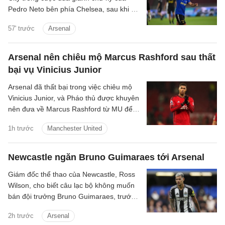
Pedro Neto bên phía Chelsea, sau khi bỏ
lỡ cơ hội chiêu mộ Vinicius Junior.
57' trước
Arsenal
Arsenal nên chiêu mộ Marcus Rashford sau thất
bại vụ Vinicius Junior
Arsenal đã thất bại trong việc chiêu mộ
Vinicius Junior, và Pháo thủ được khuyên
nên đưa về Marcus Rashford từ MU để
nâng cấp hàng lang cánh.
1h trước
Manchester United
Newcastle ngăn Bruno Guimaraes tới Arsenal
Giám đốc thể thao của Newcastle, Ross
Wilson, cho biết câu lạc bộ không muốn
bán đội trưởng Bruno Guimaraes, trước
những tin đồn gia nhập Arsenal.
2h trước
Arsenal