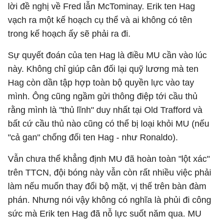
lời đề nghị về Fred lẫn McTominay. Erik ten Hag
vạch ra một kế hoạch cụ thể và ai không có tên
trong kế hoạch ấy sẽ phải ra đi.
Sự quyết đoán của ten Hag là điều MU cần vào lúc
này. Không chỉ giúp cân đối lại quỹ lương mà ten
Hag còn dần tập hợp toàn bộ quyền lực vào tay
mình. Ông cũng ngầm gửi thông điệp tới cầu thủ
rằng mình là "thủ lĩnh" duy nhất tại Old Trafford và
bất cứ cầu thủ nào cũng có thể bị loại khỏi MU (nếu
"cả gan" chống đối ten Hag - như Ronaldo).
Vẫn chưa thể khẳng định MU đã hoàn toàn "lột xác"
trên TTCN, đội bóng này vẫn còn rất nhiều việc phải
làm nếu muốn thay đổi bộ mặt, vị thế trên bàn đàm
phán. Nhưng nói vậy không có nghĩa là phủi đi công
sức mà Erik ten Hag đã nỗ lực suốt năm qua. MU