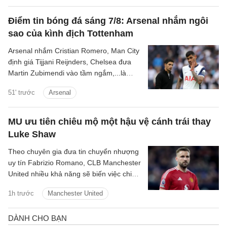
Điểm tin bóng đá sáng 7/8: Arsenal nhắm ngôi
sao của kình địch Tottenham
Arsenal nhắm Cristian Romero, Man City
định giá Tijjani Reijnders, Chelsea đưa
Martin Zubimendi vào tầm ngắm,...là
những tin tức bóng đá nổi bật trong Điểm
51' trước
Arsenal
tin bóng đá sáng 31/7.
MU ưu tiên chiêu mộ một hậu vệ cánh trái thay
Luke Shaw
Theo chuyên gia đưa tin chuyển nhượng
uy tín Fabrizio Romano, CLB Manchester
United nhiều khả năng sẽ biến việc chiêu
mộ một hậu vệ cánh trái thành mục tiêu
1h trước
Manchester United
trọng tâm tiếp theo trên thị trường
chuyển nhượng hè năm nay.