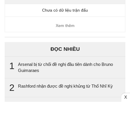
Chưa có dữ liệu trận đấu
Xem thêm
ĐỌC NHIỀU
1
Arsenal bị từ chối đề nghị đầu tiên dành cho Bruno
Guimaraes
2
Rashford nhận được đề nghị khủng từ Thổ Nhĩ Kỳ
X
3
Christos Tzolis tự tin cạnh tranh vị trí tại Arsenal
4
Mikel Arteta quyết định tương lai Viktor Gyokeres