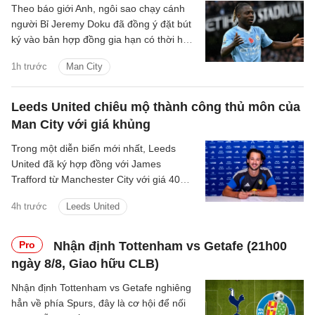
Theo báo giới Anh, ngôi sao chạy cánh
người Bỉ Jeremy Doku đã đồng ý đặt bút
ký vào bản hợp đồng gia hạn có thời hạn
5 năm với Manchester City.
1h trước
Man City
Leeds United chiêu mộ thành công thủ môn của
Man City với giá khủng
Trong một diễn biến mới nhất, Leeds
United đã ký hợp đồng với James
Trafford từ Manchester City với giá 40
triệu bảng cộng thêm các khoản phí bổ
4h trước
Leeds United
sung.
Pro
Nhận định Tottenham vs Getafe (21h00
ngày 8/8, Giao hữu CLB)
Nhận định Tottenham vs Getafe nghiêng
hẳn về phía Spurs, đây là cơ hội để nối