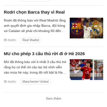
Rodri chọn Barca thay vì Real
Rodri đã thông báo với Real Madrid rằng
anh quyết định gia nhập Barca, đội bóng
xứ Catalan sẽ phải chi khoảng 60 đến 70
triệu euro để hy vọng có được điều mình
8h trước
Real Madrid
cần.
MU cho phép 3 cầu thủ rời đi ở Hè 2026
MU đã thông báo với ít nhất 3 cầu thủ trẻ
rằng họ có thể rời câu lạc bộ vĩnh viễn
vào mùa hè này, trong đó nổi bật là Harry
Amass.
9h trước
Manchester United
Xem thêm