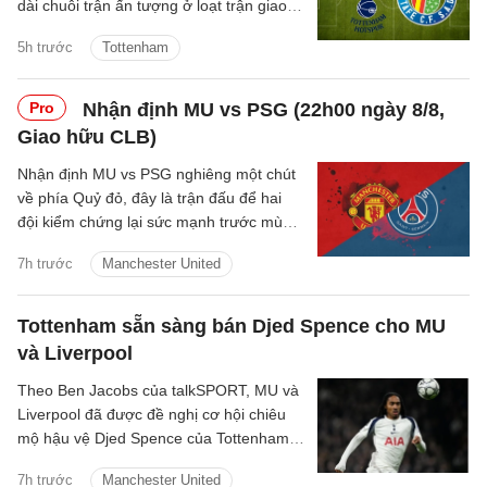
dài chuỗi trận ấn tượng ở loạt trận giao
hữu Hè 2026.
5h trước
Tottenham
Pro
Nhận định MU vs PSG (22h00 ngày 8/8,
Giao hữu CLB)
Nhận định MU vs PSG nghiêng một chút
về phía Quỷ đỏ, đây là trận đấu để hai
đội kiểm chứng lại sức mạnh trước mùa
giải mới.
7h trước
Manchester United
Tottenham sẵn sàng bán Djed Spence cho MU
và Liverpool
Theo Ben Jacobs của talkSPORT, MU và
Liverpool đã được đề nghị cơ hội chiêu
mộ hậu vệ Djed Spence của Tottenham
Hotspur.
7h trước
Manchester United