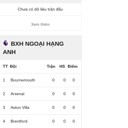
Chưa có dữ liệu trận đấu
Xem thêm
BXH NGOẠI HẠNG
ANH
TT
Đội
Trận
HS
Điểm
1
Bournemouth
0
0
0
2
Arsenal
0
0
0
3
Aston Villa
0
0
0
4
Brentford
0
0
0