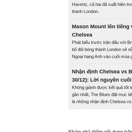
Havertz, cả hai đã xuất hiện tr
thành London.
Mason Mount lên tiếng 
Chelsea
Phát biểu trước trận đấu với B
bố đội bóng thành London sẽ nỗ
Ngoại hạng Anh vào cuối mùa g
Nhận định Chelsea vs B
30/12): Lời nguyền cuố
Không giành được kết quả tốt 
gần nhất, The Blues đặt mục ti
là những nhận định Chelsea vs.
Khám phá thêm nội dung hấp 