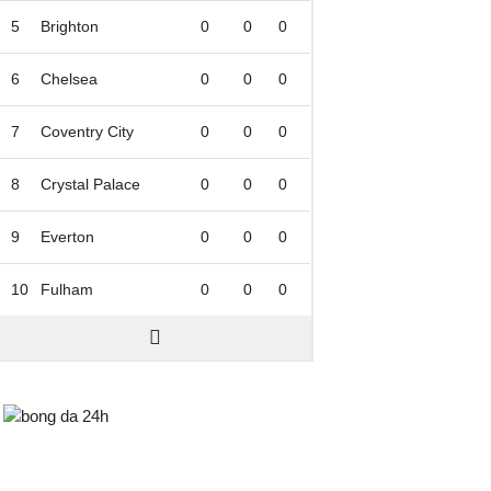
5
Brighton
0
0
0
6
Chelsea
0
0
0
7
Coventry City
0
0
0
8
Crystal Palace
0
0
0
9
Everton
0
0
0
10
Fulham
0
0
0
Bongda24h.vn