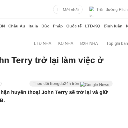
Trên đường Pitch
Mới nhất
BN
Châu Âu
Italia
Đức
Pháp
Quốc tế
LTĐ-KQ
Bình luận
LTĐ NHA
KQ NHA
BXH NHA
Top ghi bà
n Terry trở lại làm việc ở
)
Theo dõi Bongda24h trên
hận huyền thoại John Terry sẽ trở lại và giữ
B.