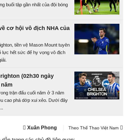
ong buổi tập gần nhất của đội bóng
về cơ hội vô địch NHA của
righton, tiền vệ Mason Mount tuyên
 lực hết sức để hy vọng vô địch
iải.
righton (02h30 ngày
i năm
trong trận đấu cuối năm ở 3 năm
êu cao phá dớp xui xẻo. Dưới đây
..
Xuân Phong
Theo Thể Thao Việt Nam
dẫn trong các chủ đề liên quan: