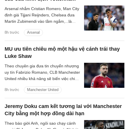
Arsenal nhắm Cristian Romero, Man City
định giá Tijjani Reijnders, Chelsea đưa
Martin Zubimendi vào tầm ngắm,...là
những tin tức bóng đá nổi bật trong Điểm
8h trước
Arsenal
tin bóng đá sáng 31/7.
MU ưu tiên chiêu mộ một hậu vệ cánh trái thay
Luke Shaw
Theo chuyên gia đưa tin chuyển nhượng
uy tín Fabrizio Romano, CLB Manchester
United nhiều khả năng sẽ biến việc chiêu
mộ một hậu vệ cánh trái thành mục tiêu
8h trước
Manchester United
trọng tâm tiếp theo trên thị trường
chuyển nhượng hè năm nay.
Jeremy Doku cam kết tương lai với Manchester
City bằng một hợp đồng dài hạn
Theo báo giới Anh, ngôi sao chạy cánh