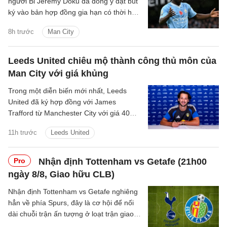
người Bỉ Jeremy Doku đã đồng ý đặt bút
ký vào bản hợp đồng gia hạn có thời hạn
5 năm với Manchester City.
8h trước
Man City
Leeds United chiêu mộ thành công thủ môn của
Man City với giá khủng
Trong một diễn biến mới nhất, Leeds
United đã ký hợp đồng với James
Trafford từ Manchester City với giá 40
triệu bảng cộng thêm các khoản phí bổ
11h trước
Leeds United
sung.
Pro
Nhận định Tottenham vs Getafe (21h00
ngày 8/8, Giao hữu CLB)
Nhận định Tottenham vs Getafe nghiêng
hẳn về phía Spurs, đây là cơ hội để nối
dài chuỗi trận ấn tượng ở loạt trận giao
hữu Hè 2026.