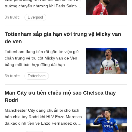
trường chuyển nhượng khi Paris Saint-
Germain tận dụng nhu cầu cấp thiết tìm
3h trước
Liverpool
người thay Mohamed Salah để đẩy giá
Bradley Barcola lên mức rất cao.
Tottenham sắp gia hạn với trung vệ Micky van
de Ven
Tottenham đang tiến rất gần tới việc giữ
chân trung vệ trụ cột Micky van de Ven
bằng một bản hợp đồng dài hạn.
3h trước
Tottenham
Man City ưu tiên chiêu mộ sao Chelsea thay
Rodri
Manchester City đang chuẩn bị cho kịch
bản chia tay Rodri khi HLV Enzo Maresca
đã xác định tiền vệ Enzo Fernandez của
Chelsea là mục tiêu ưu tiên để thay thế