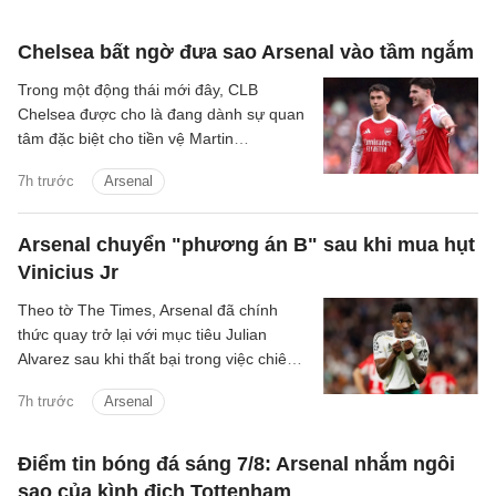
Chelsea bất ngờ đưa sao Arsenal vào tầm ngắm
Trong một động thái mới đây, CLB
Chelsea được cho là đang dành sự quan
tâm đặc biệt cho tiền vệ Martin
Zubimendi của Arsenal.
7h trước
Arsenal
Arsenal chuyển "phương án B" sau khi mua hụt
Vinicius Jr
Theo tờ The Times, Arsenal đã chính
thức quay trở lại với mục tiêu Julian
Alvarez sau khi thất bại trong việc chiêu
mộ Vinicius Jr từ Real.
7h trước
Arsenal
Điểm tin bóng đá sáng 7/8: Arsenal nhắm ngôi
sao của kình địch Tottenham