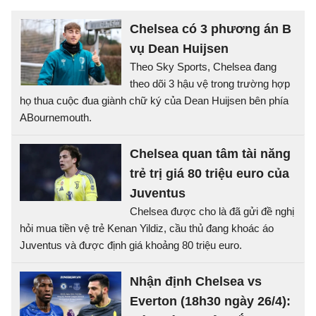
Chelsea có 3 phương án B
vụ Dean Huijsen
Theo Sky Sports, Chelsea đang
theo dõi 3 hậu vệ trong trường hợp
họ thua cuộc đua giành chữ ký của Dean Huijsen bên phía
ABournemouth.
Chelsea quan tâm tài năng
trẻ trị giá 80 triệu euro của
Juventus
Chelsea được cho là đã gửi đề nghị
hỏi mua tiền vệ trẻ Kenan Yildiz, cầu thủ đang khoác áo
Juventus và được định giá khoảng 80 triệu euro.
Nhận định Chelsea vs
Everton (18h30 ngày 26/4):