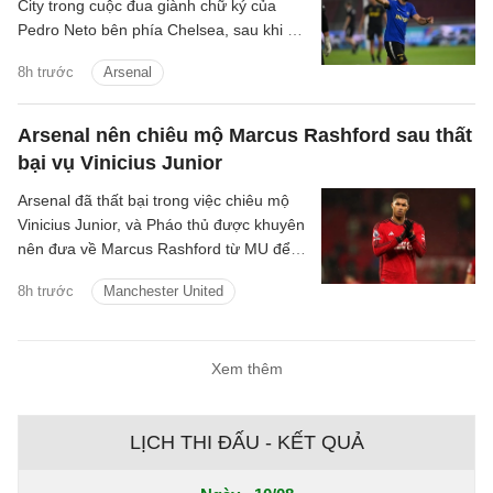
City trong cuộc đua giành chữ ký của
Pedro Neto bên phía Chelsea, sau khi bỏ
lỡ cơ hội chiêu mộ Vinicius Junior.
8h trước
Arsenal
Arsenal nên chiêu mộ Marcus Rashford sau thất
bại vụ Vinicius Junior
Arsenal đã thất bại trong việc chiêu mộ
Vinicius Junior, và Pháo thủ được khuyên
nên đưa về Marcus Rashford từ MU để
nâng cấp hàng lang cánh.
8h trước
Manchester United
Xem thêm
LỊCH THI ĐẤU - KẾT QUẢ