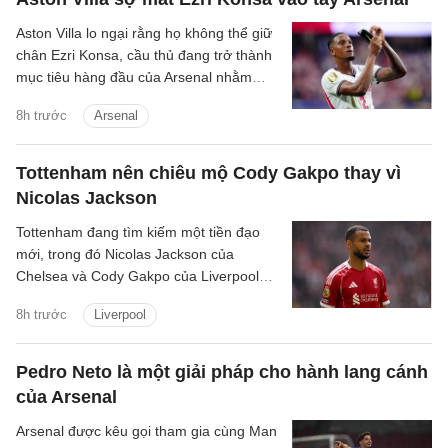
Aston Villa lo ngại rằng họ không thể giữ
chân Ezri Konsa, cầu thủ đang trở thành
mục tiêu hàng đầu của Arsenal nhằm
nâng cấp hàng thủ.
8h trước
Arsenal
Tottenham nên chiêu mộ Cody Gakpo thay vì
Nicolas Jackson
Tottenham đang tìm kiếm một tiền đạo
mới, trong đó Nicolas Jackson của
Chelsea và Cody Gakpo của Liverpool
nằm trong danh sách chuyển nhượng
8h trước
Liverpool
của họ.
Pedro Neto là một giải pháp cho hành lang cánh
của Arsenal
Arsenal được kêu gọi tham gia cùng Man