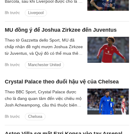
Barcola, sau khi Liverpool được cho là đã
gửi lời đề nghị đầu tiên đến PSG.
8h trước
Liverpool
MU đồng ý để Joshua Zirkzee đến Juventus
Theo tờ Gazzetta dello Sport, MU đã
chấp nhận đề nghị mượn Joshua Zirkzee
từ Juventus, và Quỷ đỏ có thể mua thêm
tiền đạo trong thời gian còn lại ở Hè
8h trước
Manchester United
2026.
Crystal Palace theo đuổi hậu vệ của Chelsea
Theo BBC Sport, Crystal Palace được
cho là đang quan tâm đến việc chiêu mộ
Josh Acheampong, cầu thủ thuộc biên
chế của Chelsea.
8h trước
Chelsea
Aston Villa sợ mất Ezri Konsa vào tay Arsenal