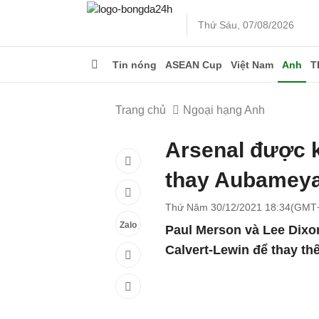
Thứ Sáu, 07/08/2026
Tin nóng
ASEAN Cup
Việt Nam
Anh
T
Trang chủ
Ngoại hạng Anh
Arsenal được 
thay Aubamey
Thứ Năm 30/12/2021 18:34(GMT
Zalo
Paul Merson và Lee Dixo
Calvert-Lewin để thay t