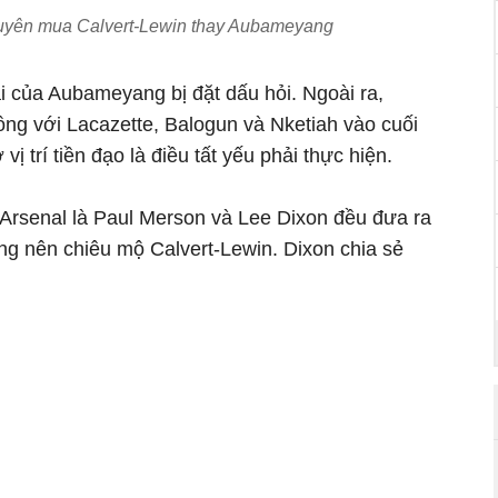
uyên mua Calvert-Lewin thay Aubameyang
i của Aubameyang bị đặt dấu hỏi. Ngoài ra,
ồng với Lacazette, Balogun và Nketiah vào cuối
vị trí tiền đạo là điều tất yếu phải thực hiện.
 Arsenal là Paul Merson và Lee Dixon đều đưa ra
ng nên chiêu mộ Calvert-Lewin. Dixon chia sẻ