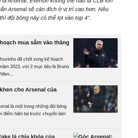
ó là Arsenal. Everton không thể nào là CLB lớn
n Arsenal sẽ cán đích ở vị trí cao hơn. Nếu
hì đội bóng này có thể lọt vào top 4”.
 hoạch mua sắm vào tháng
Mourinho đã chốt xong kế hoạch
ăm 2022, với 2 mục tiêu là Bruno
iles...
 khen cho Arsenal của
enal là một trong những đội bóng
i điểm hiện tại trước chuyến làm
Fake là chìa khóa của