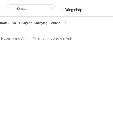
Đăng nhập
Nhận định
Chuyển nhượng
Video
n Ngoại Hạng Anh
Nhận định bóng đá Anh