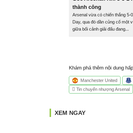
thành công
Arsenal vừa có chiến thắng 5-
Day, qua đó dần củng cố một vị 
giữa bối cảnh giải đấu đang...
Khám phá thêm nội dung hấp 
Manchester United
Tin chuyển nhượng Arsenal