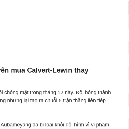
ên mua Calvert-Lewin thay
ổi chóng mặt trong tháng 12 này. Đội bóng thành
g nhưng lại tạo ra chuỗi 5 trận thắng liên tiếp
 Aubameyang đã bị loại khỏi đội hình vì vi phạm