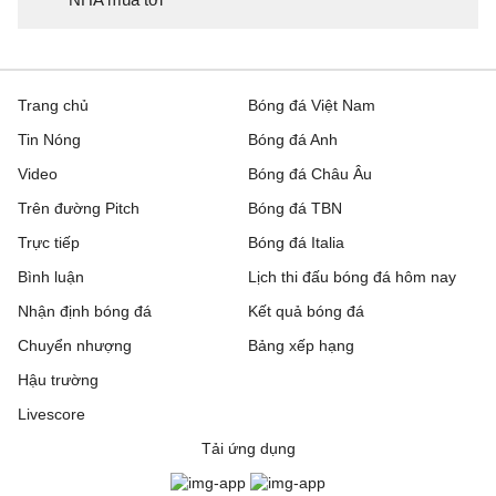
Trang chủ
Bóng đá Việt Nam
Tin Nóng
Bóng đá Anh
Video
Bóng đá Châu Âu
Trên đường Pitch
Bóng đá TBN
Trực tiếp
Bóng đá Italia
Bình luận
Lịch thi đấu bóng đá hôm nay
Nhận định bóng đá
Kết quả bóng đá
Chuyển nhượng
Bảng xếp hạng
Hậu trường
Livescore
Tải ứng dụng