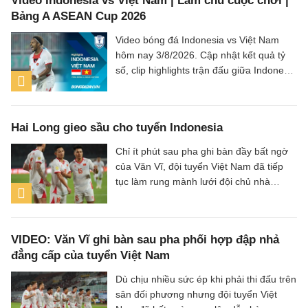
Video Indonesia vs Việt Nam | Làm chủ cuộc chơi |
Bảng A ASEAN Cup 2026
Video bóng đá Indonesia vs Việt Nam
hôm nay 3/8/2026. Cập nhật kết quả tỷ
số, clip highlights trận đấu giữa Indonesia
vs Việt Nam (Bảng A ASEAN Cup 2026).
Hai Long gieo sầu cho tuyển Indonesia
Chỉ ít phút sau pha ghi bàn đầy bất ngờ
của Văn Vĩ, đội tuyển Việt Nam đã tiếp
tục làm rung mành lưới đội chủ nhà
Indonesia, với người ghi bàn là tiền vệ
Nguyễn Hai Long.
VIDEO: Văn Vĩ ghi bàn sau pha phối hợp đập nhả
đẳng cấp của tuyển Việt Nam
Dù chịu nhiều sức ép khi phải thi đấu trên
sân đối phương nhưng đội tuyển Việt