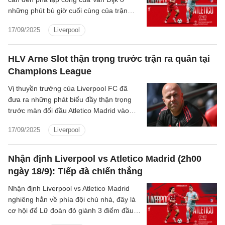
những phút bù giờ cuối cùng của trận
đấu mới có thể đánh bại Atletico 3-2.
17/09/2025
Liverpool
HLV Arne Slot thận trọng trước trận ra quân tại
Champions League
Vị thuyền trưởng của Liverpool FC đã
đưa ra những phát biểu đầy thận trọng
trước màn đối đầu Atletico Madrid vào
đêm nay.
17/09/2025
Liverpool
Nhận định Liverpool vs Atletico Madrid (2h00
ngày 18/9): Tiếp đà chiến thắng
Nhận định Liverpool vs Atletico Madrid
nghiêng hẳn về phía đội chủ nhà, đây là
cơ hội để Lữ đoàn đỏ giành 3 điểm đầu
tiên ở vòng phân hạng Champions