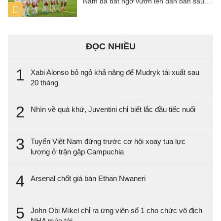
Nam đã bất ngờ vươn lên dẫn bàn sau
pha dứt điểm đẳng cấp của hậu vệ Văn
Vĩ.
ĐỌC NHIỀU
1
Xabi Alonso bỏ ngỏ khả năng để Mudryk tái xuất sau
20 tháng
2
Nhìn về quá khứ, Juventini chỉ biết lắc đầu tiếc nuối
3
Tuyển Việt Nam đứng trước cơ hội xoay tua lực
lượng ở trận gặp Campuchia
4
Arsenal chốt giá bán Ethan Nwaneri
5
John Obi Mikel chỉ ra ứng viên số 1 cho chức vô địch
NHA mùa tới