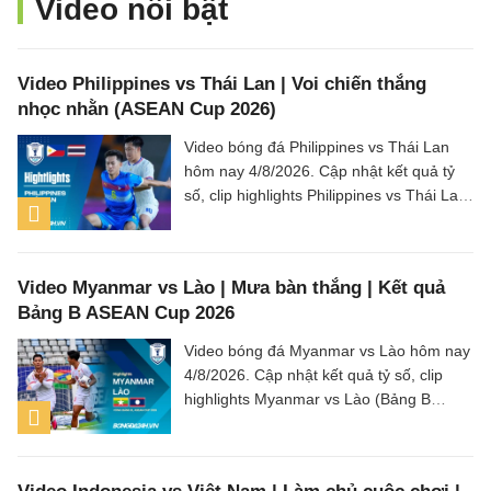
Video nổi bật
Video Philippines vs Thái Lan | Voi chiến thắng
nhọc nhằn (ASEAN Cup 2026)
Video bóng đá Philippines vs Thái Lan
hôm nay 4/8/2026. Cập nhật kết quả tỷ
số, clip highlights Philippines vs Thái Lan
(Bảng B ASEAN Cup 2026) các tình
huống trên sân.
Video Myanmar vs Lào | Mưa bàn thắng | Kết quả
Bảng B ASEAN Cup 2026
Video bóng đá Myanmar vs Lào hôm nay
4/8/2026. Cập nhật kết quả tỷ số, clip
highlights Myanmar vs Lào (Bảng B
ASEAN Cup 2026) các tình huống trên
sân.