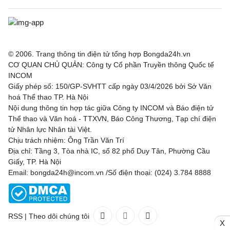
© 2006. Trang thông tin điện tử tổng hợp Bongda24h.vn
CƠ QUAN CHỦ QUẢN: Công ty Cổ phần Truyền thông Quốc tế
INCOM
Giấy phép số: 150/GP-SVHTT cấp ngày 03/4/2026 bởi Sở Văn
hoá Thể thao TP. Hà Nội
Nội dung thông tin hợp tác giữa Công ty INCOM và Báo điện tử
Thể thao và Văn hoá - TTXVN, Báo Công Thương, Tạp chí điện
tử Nhân lực Nhân tài Việt.
Chịu trách nhiệm: Ông Trần Văn Trí
Địa chỉ: Tầng 3, Tòa nhà IC, số 82 phố Duy Tân, Phường Cầu
Giấy, TP. Hà Nội
Email: bongda24h@incom.vn /Số điện thoại: (024) 3.784 8888
RSS
|
Theo dõi chúng tôi
X