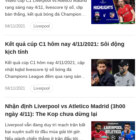
Video cúp C1 Liverpool vs Atletico Madrid
rạng sáng nay 4/11, livescore tỷ số, clip
bàn thắng, kết quả bóng đá Champions
League 2021 Liverpool vs Atletico Madrid
04/11/2021
Liverpool
hôm nay
Kết quả cúp C1 hôm nay 4/11/2021: Sôi động
kịch tính
Kết quả cúp C1 hôm nay 4/11/2021, cập
nhật kqbd livescore tỷ số bóng đá
Champions League đêm qua rạng sáng
nay.Liverpool vs Atletico Madrid, Leipzig
04/11/2021
Liverpool
vs PSG
Nhận định Liverpool vs Atletico Madrid (3h00
ngày 4/11): The Kop chưa dừng lại
Liverpool vẫn đang duy trì mạch trận bất
bại xuyên suốt từ đầu mùa giải tới giờ.
Nếu giành chiến thắng ở trận đấu tới,