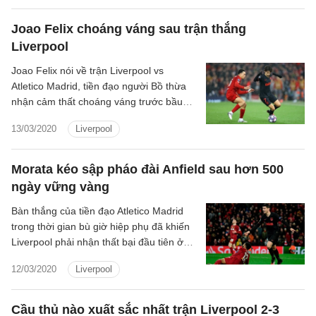
Joao Felix choáng váng sau trận thắng
Liverpool
Joao Felix nói về trận Liverpool vs
Atletico Madrid, tiền đạo người Bồ thừa
nhận cảm thất choáng váng trước bầu
không khí ở sân Anfield.
13/03/2020
Liverpool
Morata kéo sập pháo đài Anfield sau hơn 500
ngày vững vàng
Bàn thắng của tiền đạo Atletico Madrid
trong thời gian bù giờ hiệp phụ đã khiến
Liverpool phải nhận thất bại đầu tiên ở
trên sân nhà sau 532 ngày.
12/03/2020
Liverpool
Cầu thủ nào xuất sắc nhất trận Liverpool 2-3