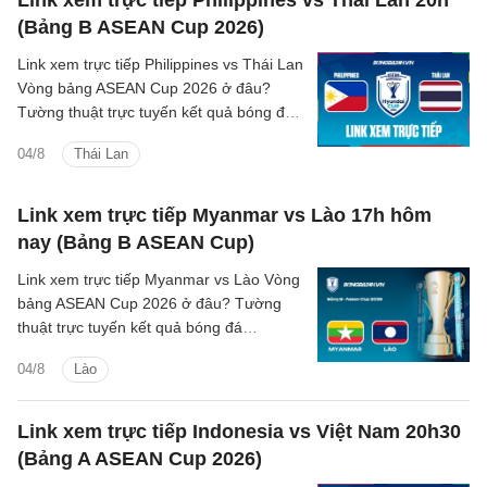
Link xem trực tiếp Philippines vs Thái Lan 20h
(Bảng B ASEAN Cup 2026)
Link xem trực tiếp Philippines vs Thái Lan
Vòng bảng ASEAN Cup 2026 ở đâu?
Tường thuật trực tuyến kết quả bóng đá
Philippines vs Thái Lan trên kênh phát
04/8
Thái Lan
sóng nào?
Link xem trực tiếp Myanmar vs Lào 17h hôm
nay (Bảng B ASEAN Cup)
Link xem trực tiếp Myanmar vs Lào Vòng
bảng ASEAN Cup 2026 ở đâu? Tường
thuật trực tuyến kết quả bóng đá
Myanmar vs Lào trên kênh phát sóng
04/8
Lào
nào?
Link xem trực tiếp Indonesia vs Việt Nam 20h30
(Bảng A ASEAN Cup 2026)