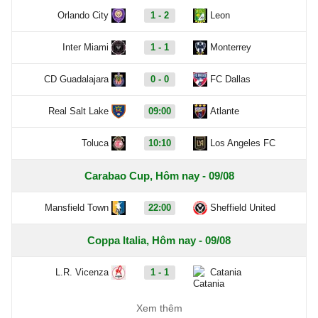
Orlando City
1 - 2
Leon
Inter Miami
1 - 1
Monterrey
CD Guadalajara
0 - 0
FC Dallas
Real Salt Lake
09:00
Atlante
Toluca
10:10
Los Angeles FC
Carabao Cup, Hôm nay - 09/08
Mansfield Town
22:00
Sheffield United
Coppa Italia, Hôm nay - 09/08
L.R. Vicenza
1 - 1
Catania
Ascoli
3 - 1
Potenza
Xem thêm