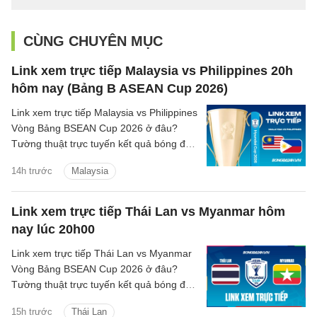
CÙNG CHUYÊN MỤC
Link xem trực tiếp Malaysia vs Philippines 20h
hôm nay (Bảng B ASEAN Cup 2026)
Link xem trực tiếp Malaysia vs Philippines
Vòng Bảng BSEAN Cup 2026 ở đâu?
Tường thuật trực tuyến kết quả bóng đá
Malaysia vs Philippines trên kênh phát
14h trước
Malaysia
sóng nào?
Link xem trực tiếp Thái Lan vs Myanmar hôm
nay lúc 20h00
Link xem trực tiếp Thái Lan vs Myanmar
Vòng Bảng BSEAN Cup 2026 ở đâu?
Tường thuật trực tuyến kết quả bóng đá
Thái Lan vs Myanmar trên kênh phát
15h trước
Thái Lan
sóng nào?