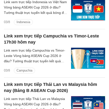
Link xem trực tiếp Indonesia vs Việt Nam
Vòng bảng ASEAN Cup 2026 ở đâu?
Tường thuật trực tuyến kết quả bóng đá
Indonesia vs Việt Nam trên kênh phát
03/8
Indonesia
sóng nào?
Link xem trực tiếp Campuchia vs Timor-Leste
17h30 hôm nay
Link xem trực tiếp Campuchia vs Timor-
Leste Vòng bảng ASEAN Cup 2026 ở
đâu? Tường thuật trực tuyến kết quả
bóng đá Campuchia vs Timor-Leste trên
03/8
Campuchia
kênh phát sóng nào?
Link xem trực tiếp Thái Lan vs Malaysia hôm
nay (Bảng B ASEAN Cup 2026)
Link xem trực tiếp Thái Lan vs Malaysia
Vòng bảng ASEAN Cup 2026 ở đâu?