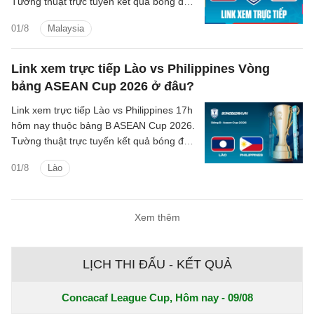
Tường thuật trực tuyến kết quả bóng đá
Thái Lan vs Malaysia trên kênh phát
01/8
Malaysia
sóng nào?
Link xem trực tiếp Lào vs Philippines Vòng
bảng ASEAN Cup 2026 ở đâu?
Link xem trực tiếp Lào vs Philippines 17h
hôm nay thuộc bảng B ASEAN Cup 2026.
Tường thuật trực tuyến kết quả bóng đá
Lào vs Philippines trên kênh phát sóng
01/8
Lào
nào?
Xem thêm
LỊCH THI ĐẤU - KẾT QUẢ
Concacaf League Cup, Hôm nay - 09/08