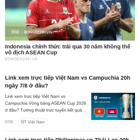
Link xem trực tiếp Việt Nam vs Campuchia 20h
ngày 7/8 ở đâu?
Link xem trực tiếp Việt Nam vs
Campuchia Vòng bảng ASEAN Cup 2026
ở đâu? Tường thuật trực tuyến kết quả
bóng đá Việt Nam vs Campuchia trên
07/8
ĐT Việt Nam
kênh phát sóng nào?