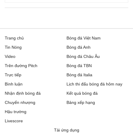
Ligue 2, Hôm nay - 09/08
Boulogne
0 - 0
Nancy
Clermont Foot 63
0 - 0
Reims
Trang chủ
Bóng đá Việt Nam
Tin Nóng
Bóng đá Anh
Dunkerque
4 - 2
Grenoble
Video
Bóng đá Châu Âu
Metz
2 - 1
Guingamp
Trên đường Pitch
Bóng đá TBN
Trực tiếp
Montpellier
1 - 1
Bóng đá Italia
Dijon
Bình luận
Lịch thi đấu bóng đá hôm nay
Nantes
0 - 1
Red Star
Nhận định bóng đá
Kết quả bóng đá
Pau
0 - 1
FC Annecy
Chuyển nhượng
Bảng xếp hạng
Hậu trường
Rodez
3 - 1
Laval
Livescore
Sochaux
0 - 3
Saint-Etien
Tải ứng dụng