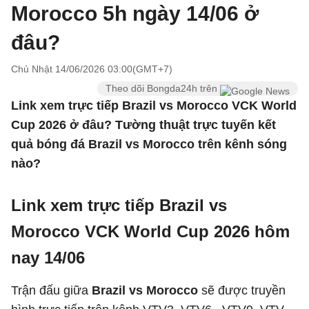
Morocco 5h ngày 14/06 ở
đâu?
Chủ Nhật 14/06/2026 03:00(GMT+7)
Theo dõi Bongda24h trên
Link xem trực tiếp Brazil vs Morocco VCK World
Cup 2026 ở đâu? Tường thuật trực tuyến kết
quả bóng đá Brazil vs Morocco trên kênh sóng
nào?
Link xem trực tiếp Brazil vs
Morocco VCK World Cup 2026 hôm
nay 14/06
Trận đấu giữa
Brazil vs Morocco
sẽ được truyền