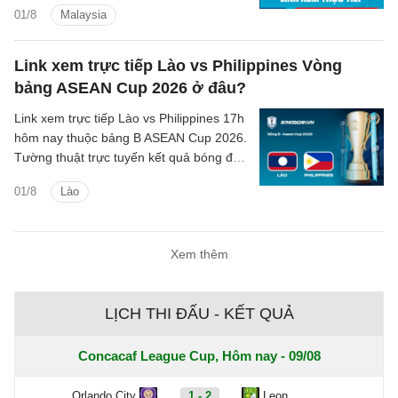
Thái Lan vs Malaysia trên kênh phát
01/8
Malaysia
sóng nào?
Link xem trực tiếp Lào vs Philippines Vòng
bảng ASEAN Cup 2026 ở đâu?
Link xem trực tiếp Lào vs Philippines 17h
hôm nay thuộc bảng B ASEAN Cup 2026.
Tường thuật trực tuyến kết quả bóng đá
Lào vs Philippines trên kênh phát sóng
01/8
Lào
nào?
Xem thêm
LỊCH THI ĐẤU - KẾT QUẢ
Concacaf League Cup, Hôm nay - 09/08
Orlando City
1 - 2
Leon