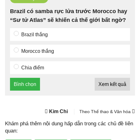
Brazil có samba rực lửa trước Morocco hay
“Sư tử Atlas” sẽ khiến cả thế giới bất ngờ?
Brazil thắng
Morocco thắng
Chia điểm
Bình chọn
Xem kết quả
Kim Chi
Theo Thể thao & Văn hóa
Khám phá thêm nội dung hấp dẫn trong các chủ đề liên
quan: