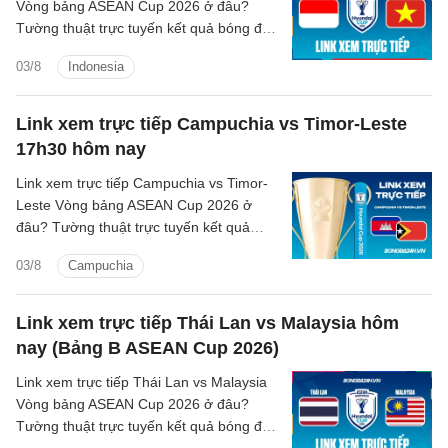
Vòng bảng ASEAN Cup 2026 ở đâu?
Tường thuật trực tuyến kết quả bóng đá
Indonesia vs Việt Nam trên kênh phát
03/8
Indonesia
sóng nào?
Link xem trực tiếp Campuchia vs Timor-Leste
17h30 hôm nay
Link xem trực tiếp Campuchia vs Timor-
Leste Vòng bảng ASEAN Cup 2026 ở
đâu? Tường thuật trực tuyến kết quả
bóng đá Campuchia vs Timor-Leste trên
03/8
Campuchia
kênh phát sóng nào?
Link xem trực tiếp Thái Lan vs Malaysia hôm
nay (Bảng B ASEAN Cup 2026)
Link xem trực tiếp Thái Lan vs Malaysia
Vòng bảng ASEAN Cup 2026 ở đâu?
Tường thuật trực tuyến kết quả bóng đá