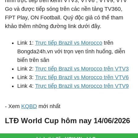
hình trực tiếp trên kênh VTV3, VTV6 , VTV9, VTV
Go và được tiếp sóng trên các nền tảng TV360,
FPT Play, ON Football. Quý độc giả có thể tham
khảo thêm những đường link dưới đây.
Link 1:
Trực tiếp Brazil vs Morocco
trên
Bongda24h.vn với trọn vẹn tình huống, diễn
biến trên sân
Link 2:
Trực tiếp Brazil vs Morocco trên VTV3
Link 3:
Trực tiếp Brazil vs Morocco trên VTV6
Link 4:
Trực tiếp Brazil vs Morocco trên VTV9
- Xem
KQBD
mới nhất
LTĐ World Cup hôm nay 14/06/2026