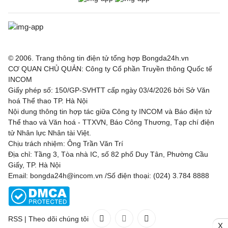
VĐQG Bồ Đào Nha, Hôm nay - 09/08
Vitoria de Guimaraes
0 - 1
Arouca
VĐQG Argentina, Hôm nay - 09/08
© 2006. Trang thông tin điện tử tổng hợp Bongda24h.vn
CƠ QUAN CHỦ QUẢN: Công ty Cổ phần Truyền thông Quốc tế
Atletico Tucuman
1 - 2
Sarmiento
INCOM
Giấy phép số: 150/GP-SVHTT cấp ngày 03/4/2026 bởi Sở Văn
Deportivo Riestra
2 - 0
Estudiantes de la
hoá Thể thao TP. Hà Nội
Plata
Nội dung thông tin hợp tác giữa Công ty INCOM và Báo điện tử
Thể thao và Văn hoá - TTXVN, Báo Công Thương, Tạp chí điện
VĐQG Bỉ, Hôm nay - 09/08
tử Nhân lực Nhân tài Việt.
Chịu trách nhiệm: Ông Trần Văn Trí
St.Truiden
1 - 1
Lommel
Địa chỉ: Tầng 3, Tòa nhà IC, số 82 phố Duy Tân, Phường Cầu
Giấy, TP. Hà Nội
Westerlo
1 - 5
Union St.Gilloise
Email: bongda24h@incom.vn /Số điện thoại: (024) 3.784 8888
VĐQG Brazil, Hôm nay - 09/08
RSS
|
Theo dõi chúng tôi
Gremio
2 - 1
Sao Paulo
X