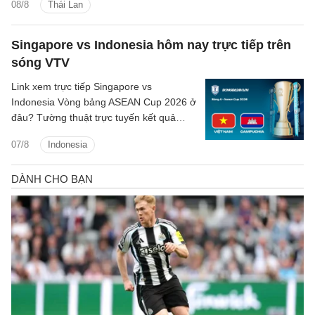
08/8
Thái Lan
sóng nào?
Singapore vs Indonesia hôm nay trực tiếp trên
sóng VTV
Link xem trực tiếp Singapore vs
Indonesia Vòng bảng ASEAN Cup 2026 ở
đâu? Tường thuật trực tuyến kết quả
bóng đá Singapore vs Indonesia trên
07/8
Indonesia
kênh phát sóng nào?