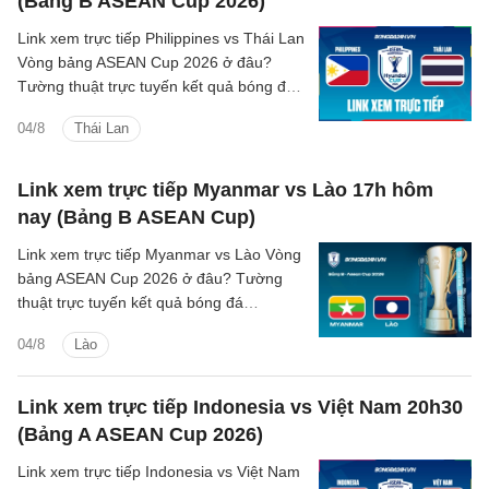
(Bảng B ASEAN Cup 2026)
Link xem trực tiếp Philippines vs Thái Lan
Vòng bảng ASEAN Cup 2026 ở đâu?
Tường thuật trực tuyến kết quả bóng đá
Philippines vs Thái Lan trên kênh phát
04/8
Thái Lan
sóng nào?
Link xem trực tiếp Myanmar vs Lào 17h hôm
nay (Bảng B ASEAN Cup)
Link xem trực tiếp Myanmar vs Lào Vòng
bảng ASEAN Cup 2026 ở đâu? Tường
thuật trực tuyến kết quả bóng đá
Myanmar vs Lào trên kênh phát sóng
04/8
Lào
nào?
Link xem trực tiếp Indonesia vs Việt Nam 20h30
(Bảng A ASEAN Cup 2026)
Link xem trực tiếp Indonesia vs Việt Nam