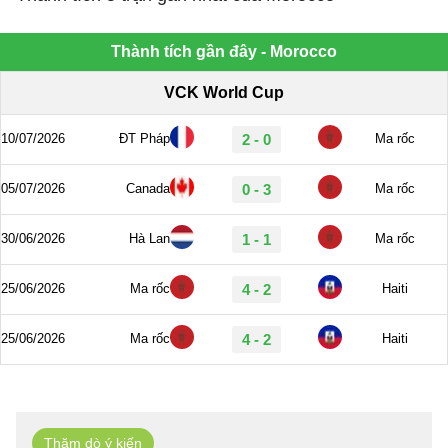
Thăm dò ý kiến