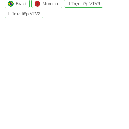
Brazil
Morocco
Trực tiếp VTV6
Trực tiếp VTV3