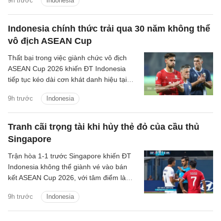
9h trước
Indonesia
loại ngay từ vòng bảng.
Indonesia chính thức trải qua 30 năm không thể
vô địch ASEAN Cup
Thất bại trong việc giành chức vô địch
ASEAN Cup 2026 khiến ĐT Indonesia
tiếp tục kéo dài cơn khát danh hiệu tại
giải đấu số một Đông Nam Á lên 30 năm
9h trước
Indonesia
kể từ lần đầu tiên giải được tổ chức.
Tranh cãi trọng tài khi hủy thẻ đỏ của cầu thủ
Singapore
Trận hòa 1-1 trước Singapore khiến ĐT
Indonesia không thể giành vé vào bán
kết ASEAN Cup 2026, với tâm điểm là
quyết định thay đổi của trọng tài Abdullah
9h trước
Indonesia
Salim.