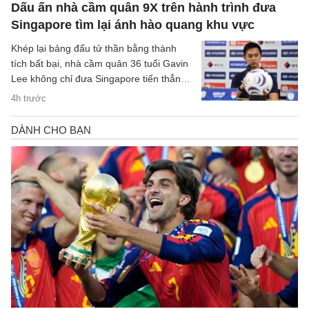
Dấu ấn nhà cầm quân 9X trên hành trình đưa
Singapore tìm lại ánh hào quang khu vực
Khép lại bảng đấu tử thần bằng thành
tích bất bại, nhà cầm quân 36 tuổi Gavin
Lee không chỉ đưa Singapore tiến thẳng
vào bán kết ASEAN Cup 2026, mà còn
4h trước
khắc họa rõ nét triết lý bóng đá hiện đại,
khoa học của chiến lược gia trẻ tuổi bậc
nhất khu vực.