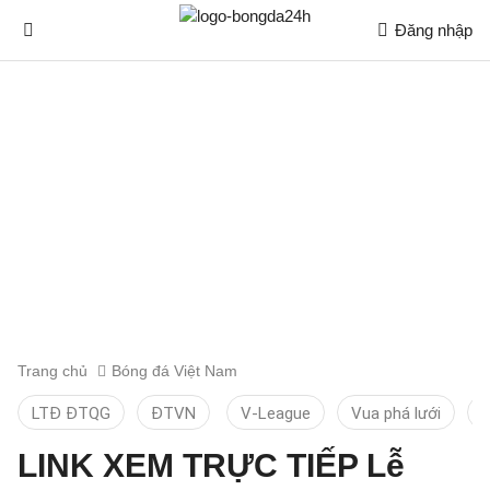
Đăng nhập
Trang chủ
Bóng đá Việt Nam
LTĐ ĐTQG
ĐTVN
V-League
Vua phá lưới
T
LINK XEM TRỰC TIẾP Lễ