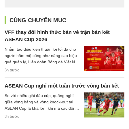
CÙNG CHUYÊN MỤC
VFF thay đổi hình thức bán vé trận bán kết
ASEAN Cup 2026
Nhằm tạo điều kiện thuận lợi tối đa cho
người hâm mộ cũng như nâng cao hiệu
quả quản lý, Liên đoàn Bóng đá Việt Nam
(VFF) đã chính thức thông báo về việc
3h trước
thay đổi hình thức bán vé trận bán kết
trên sân nhà của đội tuyển Việt Nam.
ASEAN Cup nghỉ một tuần trước vòng bán kết
So với nhiều giải đấu cúp, quãng nghỉ
giữa vòng bảng và vòng knock-out tại
ASEAN Cup là khá lớn, khi mà các đội sẽ
có quãng nghỉ lên tới một tuần cho các
3h trước
trận đại chiến tại bán kết.