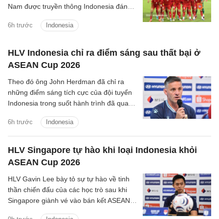
Nam được truyền thông Indonesia đánh
giá là ứng viên sáng giá cho chức vô
6h trước
Indonesia
địch.
HLV Indonesia chỉ ra điểm sáng sau thất bại ở
ASEAN Cup 2026
Theo đó ông John Herdman đã chỉ ra
những điểm sáng tích cực của đội tuyển
Indonesia trong suốt hành trình đã qua
tại ASEAN Cup 2026.
6h trước
Indonesia
HLV Singapore tự hào khi loại Indonesia khỏi
ASEAN Cup 2026
HLV Gavin Lee bày tỏ sự tự hào về tinh
thần chiến đấu của các học trò sau khi
Singapore giành vé vào bán kết ASEAN
Cup 2026, đồng thời khiến Indonesia bị