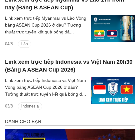
nay (Bảng B ASEAN Cup)
Link xem trực tiếp Myanmar vs Lào Vòng
bảng ASEAN Cup 2026 ở đâu? Tường
thuật trực tuyến kết quả bóng đá
Myanmar vs Lào trên kênh phát sóng
04/8
Lào
nào?
Link xem trực tiếp Indonesia vs Việt Nam 20h30
(Bảng A ASEAN Cup 2026)
Link xem trực tiếp Indonesia vs Việt Nam
Vòng bảng ASEAN Cup 2026 ở đâu?
Tường thuật trực tuyến kết quả bóng đá
Indonesia vs Việt Nam trên kênh phát
03/8
Indonesia
sóng nào?