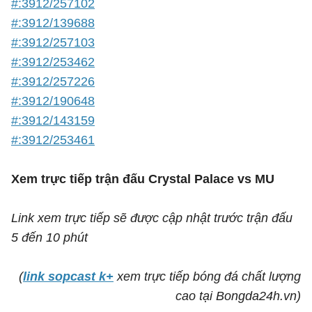
#:3912/257102
#:3912/139688
#:3912/257103
#:3912/253462
#:3912/257226
#:3912/190648
#:3912/143159
#:3912/253461
Xem trực tiếp trận đấu Crystal Palace vs MU
Link xem trực tiếp sẽ được cập nhật trước trận đấu
5 đến 10 phút
(
link sopcast k+
xem trực tiếp bóng đá chất lượng
cao tại Bongda24h.vn)