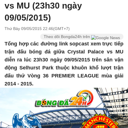
vs MU (23h30 ngày
09/05/2015)
Thứ Bảy 09/05/2015 22:46(GMT+7)
Theo dõi Bongda24h trên
Tổng hợp các đường link sopcast xem trực tiếp
trận đấu bóng đá giữa Crystal Palace vs MU
diễn ra lúc 23h30 ngày 09/05/2015 trên sân vận
động Selhurst Park thuộc khuôn khổ lượt trận
đấu thứ Vòng 36 PREMIER LEAGUE mùa giải
2014 - 2015.