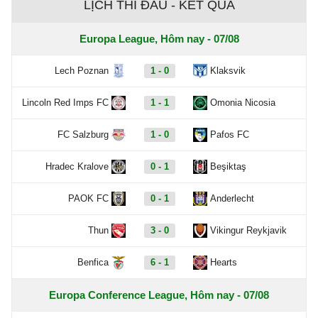
LỊCH THI ĐẤU - KẾT QUẢ
Europa League, Hôm nay - 07/08
Lech Poznan
1 - 0
Klaksvik
Lincoln Red Imps FC
1 - 1
Omonia Nicosia
FC Salzburg
1 - 0
Pafos FC
Hradec Kralove
0 - 1
Beşiktaş
PAOK FC
0 - 1
Anderlecht
Thun
3 - 0
Vikingur Reykjavik
Benfica
6 - 1
Hearts
Europa Conference League, Hôm nay - 07/08