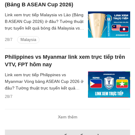
(Bảng B ASEAN Cup 2026)
Link xem trực tiếp Malaysia vs Lào (Bảng
B ASEAN Cup 2026) ở đâu? Tường thuật
trực tuyến kết quả bóng đá Malaysia vs
Lào trên kênh phát sóng nào?
28/7
Malaysia
Philippines vs Myanmar link xem trực tiếp trên
VTV, FPT hôm nay
Link xem trực tiếp Philippines vs
Myanmar Vòng bảng ASEAN Cup 2026 ở
đâu? Tường thuật trực tuyến kết quả
bóng đá Philippines vs Myanmar trên
28/7
kênh phát sóng nào?
Xem thêm