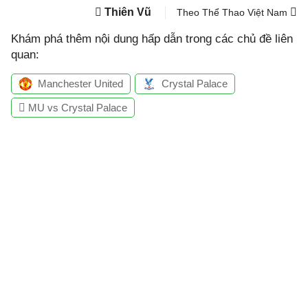
Thiên Vũ
Theo Thể Thao Việt Nam
Khám phá thêm nội dung hấp dẫn trong các chủ đề liên
quan:
Manchester United
Crystal Palace
MU vs Crystal Palace