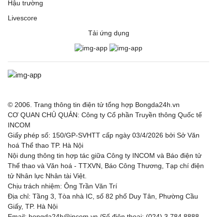
Hậu trường
Hapoel Tel Aviv
2 - 0
GKS Katowice
Livescore
Tải ứng dụng
Ajax
3 - 1
Shelbourne
Borac Banja Luka
1 - 0
Maxline Vitebsk
Lugano
2 - 0
NSI Runavik
Valur
0 - 2
FC Nordsjaella
© 2006. Trang thông tin điện tử tổng hợp Bongda24h.vn
CƠ QUAN CHỦ QUẢN: Công ty Cổ phần Truyền thông Quốc tế
INCOM
SC Braga
1 - 0
Dinamo Minsk
Giấy phép số: 150/GP-SVHTT cấp ngày 03/4/2026 bởi Sở Văn
hoá Thể thao TP. Hà Nội
Bohemian FC
0 - 2
FC Midtjylland
Nội dung thông tin hợp tác giữa Công ty INCOM và Báo điện tử
Thể thao và Văn hoá - TTXVN, Báo Công Thương, Tạp chí điện
Rijeka
1 - 0
Ilves
tử Nhân lực Nhân tài Việt.
Chịu trách nhiệm: Ông Trần Văn Trí
Hibernian
2 - 1
KF Shkendija
Địa chỉ: Tầng 3, Tòa nhà IC, số 82 phố Duy Tân, Phường Cầu
Giấy, TP. Hà Nội
Partizan Beograd
3 - 0
Tobol Kostanay
Email: bongda24h@incom.vn /Số điện thoại: (024) 3.784 8888