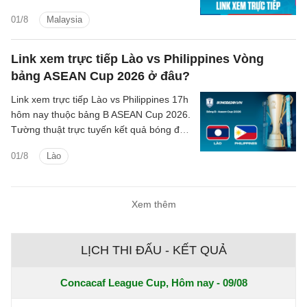
Thái Lan vs Malaysia trên kênh phát
01/8
Malaysia
sóng nào?
Link xem trực tiếp Lào vs Philippines Vòng
bảng ASEAN Cup 2026 ở đâu?
Link xem trực tiếp Lào vs Philippines 17h
hôm nay thuộc bảng B ASEAN Cup 2026.
Tường thuật trực tuyến kết quả bóng đá
Lào vs Philippines trên kênh phát sóng
01/8
Lào
nào?
Xem thêm
LỊCH THI ĐẤU - KẾT QUẢ
Concacaf League Cup, Hôm nay - 09/08