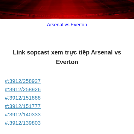
Arsenal vs Everton
Link sopcast xem trực tiếp Arsenal vs
Everton
#:3912/258927
#:3912/258926
#:3912/151888
#:3912/151777
#:3912/140333
#:3912/139803