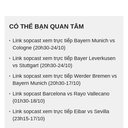
CÓ THỂ BẠN QUAN TÂM
Link sopcast xem trực tiếp Bayern Munich vs
Cologne (20h30-24/10)
Link sopcast xem trực tiếp Bayer Leverkusen
vs Stuttgart (20h30-24/10)
Link sopcast xem trực tiếp Werder Bremen vs
Bayern Munich (20h30-17/10)
Link sopcast Barcelona vs Rayo Vallecano
(01h30-18/10)
Link sopcast xem trực tiếp Eibar vs Sevilla
(23h15-17/10)