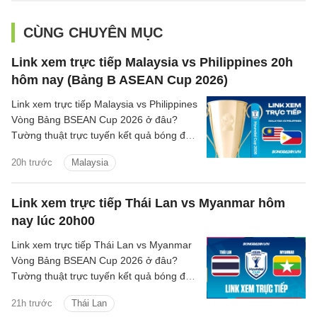
CÙNG CHUYÊN MỤC
Link xem trực tiếp Malaysia vs Philippines 20h
hôm nay (Bảng B ASEAN Cup 2026)
Link xem trực tiếp Malaysia vs Philippines
Vòng Bảng BSEAN Cup 2026 ở đâu?
Tường thuật trực tuyến kết quả bóng đá
Malaysia vs Philippines trên kênh phát
20h trước
Malaysia
sóng nào?
Link xem trực tiếp Thái Lan vs Myanmar hôm
nay lúc 20h00
Link xem trực tiếp Thái Lan vs Myanmar
Vòng Bảng BSEAN Cup 2026 ở đâu?
Tường thuật trực tuyến kết quả bóng đá
Thái Lan vs Myanmar trên kênh phát
21h trước
Thái Lan
sóng nào?