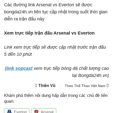
Các đường link Arsenal vs Everton sẽ được
bongda24h.vn liên tục cập nhật trong suốt thời gian
diễn ra trận đấu này
Xem trực tiếp trận đấu Arsenal vs Everton
Link xem trực tiếp sẽ được cập nhật trước trận đấu
5 đến 10 phút
(
link sopcast
xem trực tiếp bóng đá chất lượng cao
tại Bongda24h.vn)
Thiên Vũ
Theo Thể Thao Việt Nam
Khám phá thêm nội dung hấp dẫn trong các chủ đề liên
quan:
Everton
Arsenal