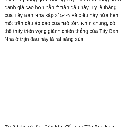
đánh giá cao hơn hẳn ở trận đấu này. Tỷ lệ thắng
của Tây Ban Nha xấp xỉ 54% và điều này hứa hẹn
một trận đấu áp đảo của “Bò tót”. Nhìn chung, có
thể thấy triển vọng giành chiến thắng của Tây Ban
Nha ở trận đấu này là rất sáng sủa.