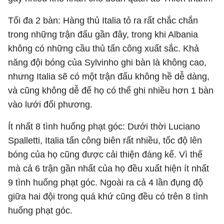
Tối đa 2 bàn: Hàng thủ Italia tỏ ra rất chắc chắn
trong những trận đấu gần đây, trong khi Albania
không có những cầu thủ tấn công xuất sắc. Khả
năng đội bóng của Sylvinho ghi bàn là không cao,
nhưng Italia sẽ có một trận đấu không hề dễ dàng,
và cũng không dễ để họ có thể ghi nhiều hơn 1 bàn
vào lưới đối phương.
Ít nhất 8 tình huống phạt góc: Dưới thời Luciano
Spalletti, Italia tấn công biên rất nhiều, tốc độ lên
bóng của họ cũng được cải thiện đáng kể. Vì thế
mà cả 6 trận gần nhất của họ đều xuất hiện ít nhất
9 tình huống phạt góc. Ngoài ra cả 4 lần đụng độ
giữa hai đội trong quá khứ cũng đều có trên 8 tình
huống phạt góc.