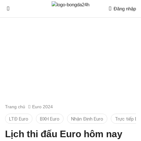
Đăng nhập
Trang chủ
Euro 2024
LTĐ Euro
BXH Euro
Nhận Định Euro
Trực tiếp Eu
Lịch thi đấu Euro hôm nay