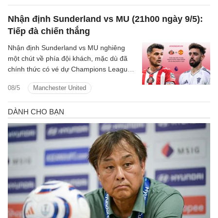
Nhận định Sunderland vs MU (21h00 ngày 9/5):
Tiếp đà chiến thắng
Nhận định Sunderland vs MU nghiêng
một chút về phía đội khách, mặc dù đã
chính thức có vé dự Champions League
mùa tới nhưng Quỷ đỏ vẫn quyết tâm
08/5
Manchester United
giành 3 điểm.