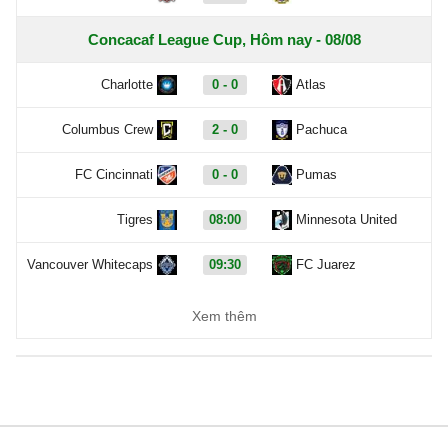
Concacaf League Cup, Hôm nay - 08/08
Charlotte
0 - 0
Atlas
Columbus Crew
2 - 0
Pachuca
FC Cincinnati
0 - 0
Pumas
Tigres
08:00
Minnesota United
Vancouver Whitecaps
09:30
FC Juarez
Carabao Cup, Hôm nay - 08/08
Xem thêm
Cambridge United
19:00
Barnet
QPR
20:00
Millwall
AFC Wimbledon
21:00
Newport County