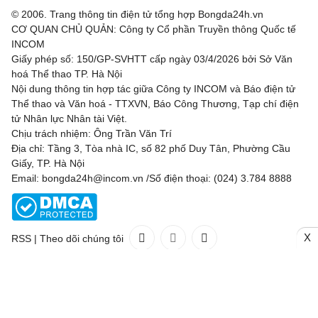
© 2006. Trang thông tin điện tử tổng hợp Bongda24h.vn
CƠ QUAN CHỦ QUẢN: Công ty Cổ phần Truyền thông Quốc tế
Gillingham
21:00
Luton Town
INCOM
Giấy phép số: 150/GP-SVHTT cấp ngày 03/4/2026 bởi Sở Văn
Grimsby Town
21:00
Blackpool
hoá Thể thao TP. Hà Nội
Nội dung thông tin hợp tác giữa Công ty INCOM và Báo điện tử
Leicester
21:00
Northampton Town
Thể thao và Văn hoá - TTXVN, Báo Công Thương, Tạp chí điện
tử Nhân lực Nhân tài Việt.
Leyton Orient
21:00
Oxford United
Chịu trách nhiệm: Ông Trần Văn Trí
Địa chỉ: Tầng 3, Tòa nhà IC, số 82 phố Duy Tân, Phường Cầu
Preston North End
21:00
Huddersfiel
Giấy, TP. Hà Nội
Email: bongda24h@incom.vn /Số điện thoại: (024) 3.784 8888
Salford City
21:00
Shrewsbury Town
Sheffield Wednesday
21:00
Bolton Wanderers
X
RSS
|
Theo dõi chúng tôi
Stockport County
21:00
Doncaster Rovers
Liên hệ
Quảng cáo
(024) 3.784 8888
Stoke City
21:00
Oldham Athletic
Toàn bộ bản quyền thuộc
Bongda24h.vn