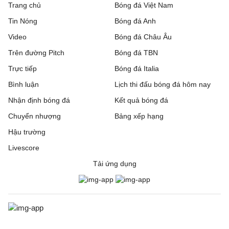
Trang chủ
Bóng đá Việt Nam
Tin Nóng
Bóng đá Anh
Barnsley
21:00
Wigan Athletic
Video
Bóng đá Châu Âu
Bradford City
21:00
Rochdale
Trên đường Pitch
Bóng đá TBN
Bristol Rovers
21:00
Peterboroug United
Trực tiếp
Bóng đá Italia
Bình luận
Lịch thi đấu bóng đá hôm nay
Bromley
21:00
Reading
Nhận định bóng đá
Kết quả bóng đá
Burnley
21:00
Notts County
Chuyển nhượng
Bảng xếp hạng
Hậu trường
Burton Albion
21:00
Blackburn Rovers
Livescore
Cardiff City
21:00
Swindon Town
Tải ứng dụng
Crewe Alexandra
21:00
Accrington Stanley
Derby County
21:00
Lincoln City
Fleetwood Town
21:00
Chesterfiel