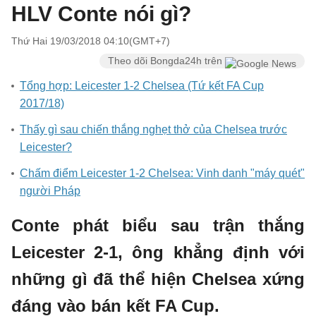
HLV Conte nói gì?
Thứ Hai 19/03/2018 04:10(GMT+7)
Theo dõi Bongda24h trên
Tổng hợp: Leicester 1-2 Chelsea (Tứ kết FA Cup
2017/18)
Thấy gì sau chiến thắng nghẹt thở của Chelsea trước
Leicester?
Chấm điểm Leicester 1-2 Chelsea: Vinh danh "máy quét"
người Pháp
Conte phát biểu sau trận thắng
Leicester 2-1, ông khẳng định với
những gì đã thể hiện Chelsea xứng
đáng vào bán kết FA Cup.