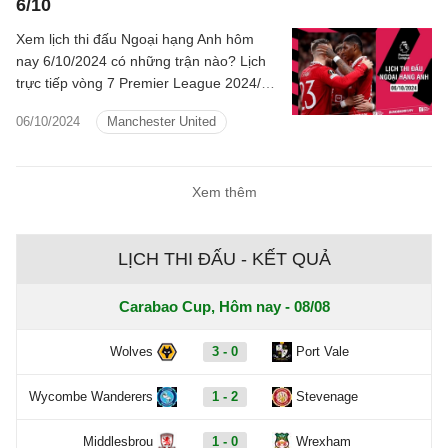
6/10
Xem lịch thi đấu Ngoại hạng Anh hôm
nay 6/10/2024 có những trận nào? Lịch
trực tiếp vòng 7 Premier League 2024/25
tối và đêm nay phát trên kênh sóng nào?
06/10/2024
Manchester United
Xem thêm
LỊCH THI ĐẤU - KẾT QUẢ
Carabao Cup, Hôm nay - 08/08
Wolves
3 - 0
Port Vale
Wycombe Wanderers
1 - 2
Stevenage
Middlesbrou
1 - 0
Wrexham