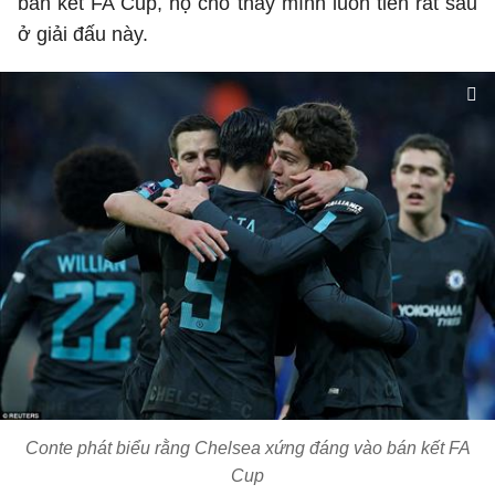
bán kết FA Cup, họ cho thấy mình luôn tiến rất sâu
ở giải đấu này.
Conte phát biểu rằng Chelsea xứng đáng vào bán kết FA
Cup