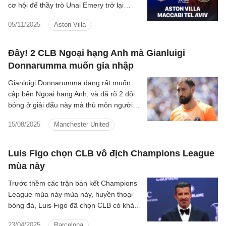
cơ hội để thầy trò Unai Emery trở lại
mạch thắng sau thất bại trước Go Ahead
05/11/2025
Aston Villa
Eagles.
Đây! 2 CLB Ngoại hạng Anh mà Gianluigi
Donnarumma muốn gia nhập
Gianluigi Donnarumma đang rất muốn
cập bến Ngoại hạng Anh, và đã rõ 2 đội
bóng ở giải đấu này mà thủ môn người
Italia muốn gia nhập.
15/08/2025
Manchester United
Luis Figo chọn CLB vô địch Champions League
mùa này
Trước thềm các trận bán kết Champions
League mùa này mùa này, huyền thoại
bóng đá, Luis Figo đã chọn CLB có khả
năng vô địch cao nhất.
23/04/2025
Barcelona