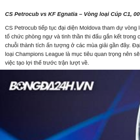
CS Petrocub vs KF Egnatia – Vòng loại Cúp C1, 00
CS Petrocub tiếp tục đại diện Moldova tham dự vòng 
tổ chức phòng ngự và tinh thần thi đấu gắn kết trong 
chuỗi thành tích ấn tượng ở các mùa giải gần đây. Đạ
loại Champions League là mục tiêu quan trọng nên sẽ 
việc tạo lợi thế trước trận lượt về.