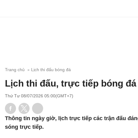
Trang chủ
Lịch thi đấu bóng đá
Lịch thi đấu, trực tiếp bóng 
Thứ Tư 08/07/2026 05:00(GMT+7)
Thông tin ngày giờ, lịch trực tiếp các trận đấu đ
sóng trực tiếp.