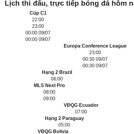
Lịch thi đấu, trực tiếp bóng đá hôm n
Cúp C1
22:00
23:00
00:00 09/07
00:00 09/07
Europa Conference League
23:00
00:30 09/07
00:30 09/07
Hạng 2 Brazil
06:00
MLS Next Pro
08:00
09:00
VĐQG Ecuador
07:00
Hạng 2 Paraguay
05:00
VĐQG Bolivia