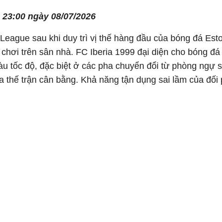
, 23:00 ngày 08/07/2026
s League sau khi duy trì vị thế hàng đầu của bóng đá Es
 chơi trên sân nhà. FC Iberia 1999 đại diện cho bóng đá
àu tốc độ, đặc biệt ở các pha chuyển đổi từ phòng ngự 
ra thế trận cân bằng. Khả năng tận dụng sai lầm của đối