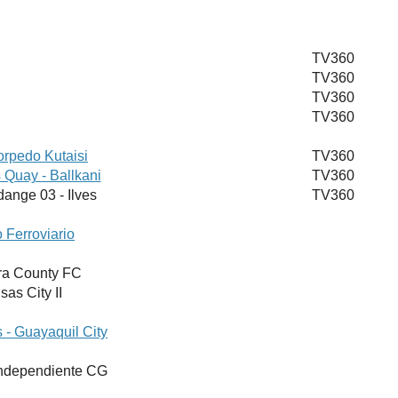
TV360
TV360
TV360
TV360
Torpedo Kutaisi
TV360
 Quay - Ballkani
TV360
dange 03 - Ilves
TV360
o Ferroviario
ura County FC
as City II
 - Guayaquil City
 Independiente CG