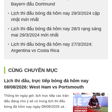
Bayern đấu Dortmund
Lịch thi đấu bóng đá hôm nay 29/3/2024 cập
nhật mới nhất
Lịch thi đấu bóng đá hôm nay 28/3 rạng sáng
mai 29/3/2024 mới nhất
Lịch thi đấu bóng đá hôm nay 27/3/2024:
Argentina vs Costa Rica
CÙNG CHUYÊN MỤC
Lịch thi đấu, trực tiếp bóng đá hôm nay
08/08/2026: West Ham vs Portsmouth
Thông tin ngày giờ, lịch trực tiếp các trận
đấu đáng chú ý sẽ có trong lịch thi đấu
bóng đá hôm nay ngày 08/08/2026 và