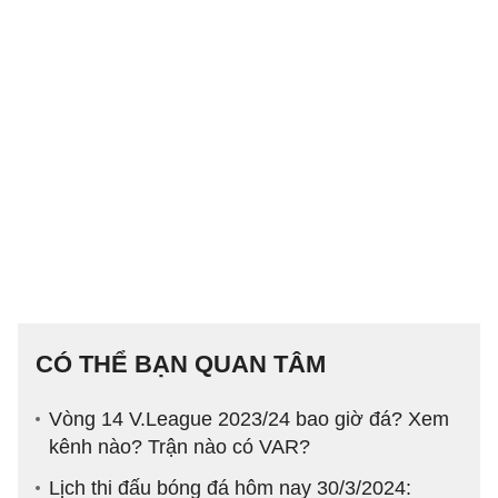
CÓ THỂ BẠN QUAN TÂM
Vòng 14 V.League 2023/24 bao giờ đá? Xem
kênh nào? Trận nào có VAR?
Lịch thi đấu bóng đá hôm nay 30/3/2024: