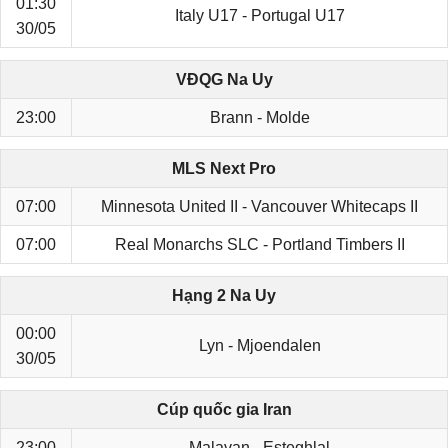
01:30
Italy U17 - Portugal U17
30/05
VĐQG Na Uy
23:00
Brann - Molde
MLS Next Pro
07:00
Minnesota United II - Vancouver Whitecaps II
07:00
Real Monarchs SLC - Portland Timbers II
Hạng 2 Na Uy
00:00
Lyn - Mjoendalen
30/05
Cúp quốc gia Iran
23:00
Malavan - Esteghlal