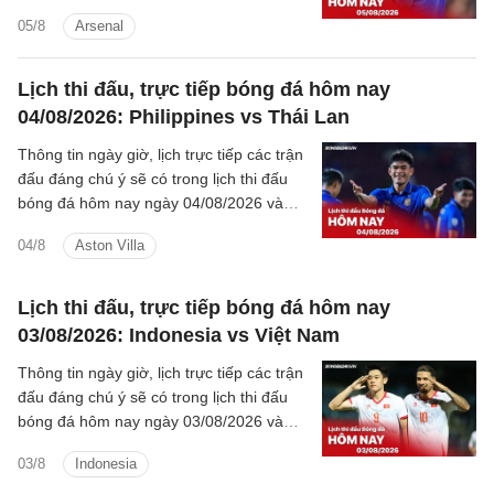
rạng sáng mai cùng kênh phát sóng trực
05/8
Arsenal
tiếp.
Lịch thi đấu, trực tiếp bóng đá hôm nay
04/08/2026: Philippines vs Thái Lan
Thông tin ngày giờ, lịch trực tiếp các trận
đấu đáng chú ý sẽ có trong lịch thi đấu
bóng đá hôm nay ngày 04/08/2026 và
rạng sáng mai cùng kênh phát sóng trực
04/8
Aston Villa
tiếp.
Lịch thi đấu, trực tiếp bóng đá hôm nay
03/08/2026: Indonesia vs Việt Nam
Thông tin ngày giờ, lịch trực tiếp các trận
đấu đáng chú ý sẽ có trong lịch thi đấu
bóng đá hôm nay ngày 03/08/2026 và
rạng sáng mai cùng kênh phát sóng trực
03/8
Indonesia
tiếp.