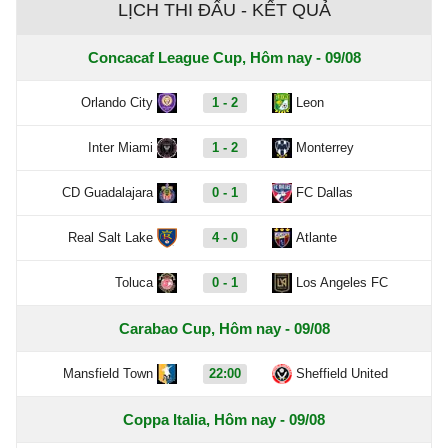
LỊCH THI ĐẤU - KẾT QUẢ
Concacaf League Cup, Hôm nay - 09/08
Orlando City
1 - 2
Leon
Inter Miami
1 - 2
Monterrey
CD Guadalajara
0 - 1
FC Dallas
Real Salt Lake
4 - 0
Atlante
Toluca
0 - 1
Los Angeles FC
Carabao Cup, Hôm nay - 09/08
Mansfield Town
22:00
Sheffield United
Coppa Italia, Hôm nay - 09/08