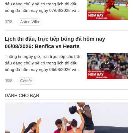
đấu đáng chú ý sẽ có trong lịch thi đấu
bóng đá hôm nay ngày 07/08/2026 và
rạng sáng mai cùng kênh phát sóng trực
07/8
Aston Villa
tiếp.
Lịch thi đấu, trực tiếp bóng đá hôm nay
06/08/2026: Benfica vs Hearts
Thông tin ngày giờ, lịch trực tiếp các trận
đấu đáng chú ý sẽ có trong lịch thi đấu
bóng đá hôm nay ngày 06/08/2026 và
rạng sáng mai cùng kênh phát sóng trực
06/8
Getafe
tiếp.