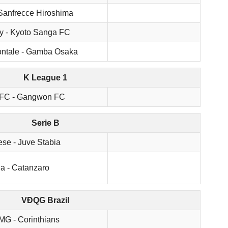
Sanfrecce Hiroshima
y - Kyoto Sanga FC
ontale - Gamba Osaka
K League 1
FC - Gangwon FC
Serie B
se - Juve Stabia
a - Catanzaro
VĐQG Brazil
 MG - Corinthians