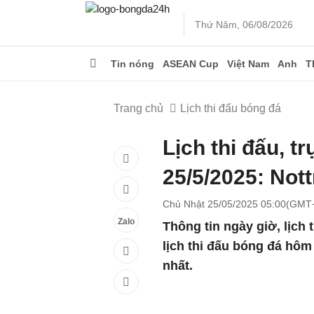
Thứ Năm, 06/08/2026
Tin nóng
ASEAN Cup
Việt Nam
Anh
T
Trang chủ
Lịch thi đấu bóng đá
Lịch thi đấu, t
25/5/2025: Not
Chủ Nhật 25/05/2025 05:00(GMT
Zalo
Thông tin ngày giờ, lịch 
lịch thi đấu bóng đá hôm
nhất.