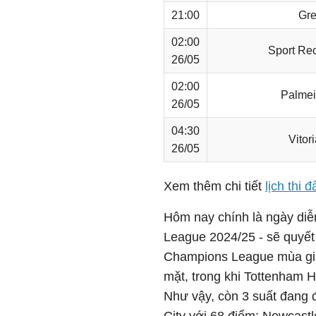
21:00
Gre
02:00
Sport Rec
26/05
02:00
Palmei
26/05
04:30
Vitor
26/05
Xem thêm chi tiết
lịch thi
Hôm nay chính là ngày diễ
League 2024/25 - sẽ quyết
Champions League mùa giải
mặt, trong khi Tottenham 
Như vậy, còn 3 suất đang 