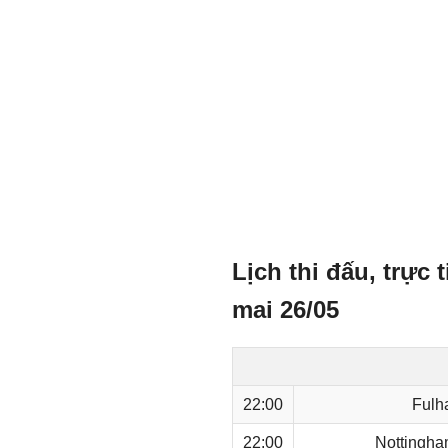
Lịch thi đấu, trực
mai 26/05
22:00
Fulh
22:00
Nottingha