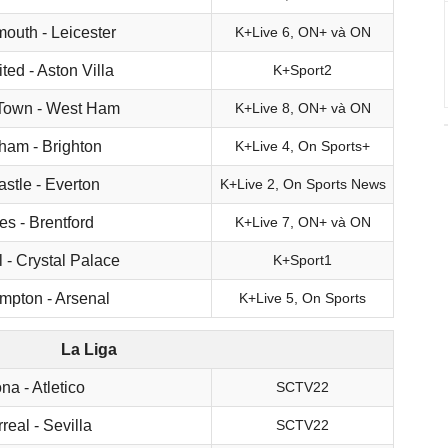
outh - Leicester
K+Live 6, ON+ và ON
ed - Aston Villa
K+Sport2
 Town - West Ham
K+Live 8, ON+ và ON
ham - Brighton
K+Live 4, On Sports+
stle - Everton
K+Live 2, On Sports News
s - Brentford
K+Live 7, ON+ và ON
l - Crystal Palace
K+Sport1
mpton - Arsenal
K+Live 5, On Sports
La Liga
na - Atletico
SCTV22
rreal - Sevilla
SCTV22