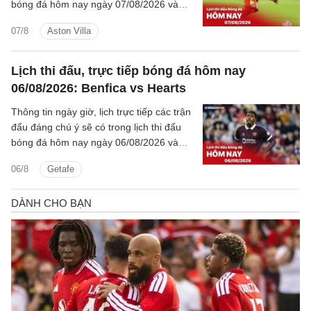
bóng đá hôm nay ngày 07/08/2026 và
rạng sáng mai cùng kênh phát sóng trực
07/8
Aston Villa
tiếp.
Lịch thi đấu, trực tiếp bóng đá hôm nay
06/08/2026: Benfica vs Hearts
Thông tin ngày giờ, lịch trực tiếp các trận
đấu đáng chú ý sẽ có trong lịch thi đấu
bóng đá hôm nay ngày 06/08/2026 và
rạng sáng mai cùng kênh phát sóng trực
06/8
Getafe
tiếp.