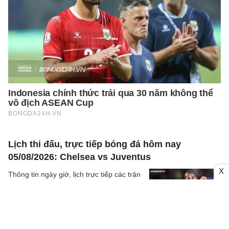
Lịch thi đấu, trực tiếp bóng đá hôm nay
05/08/2026: Chelsea vs Juventus
X
Thông tin ngày giờ, lịch trực tiếp các trận
đấu đáng chú ý sẽ có trong lịch thi đấu
bóng đá hôm nay ngày 05/08/2026 và
rạng sáng mai cùng kênh phát sóng trực
05/8
Arsenal
tiếp.