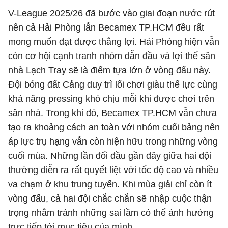
V-League 2025/26 đã bước vào giai đoạn nước rút
nên cả Hải Phòng lẫn Becamex TP.HCM đều rất
mong muốn đạt được thắng lợi. Hải Phòng hiện vẫn
còn cơ hội cạnh tranh nhóm dẫn đầu và lợi thế sân
nhà Lạch Tray sẽ là điểm tựa lớn ở vòng đấu này.
Đội bóng đất Cảng duy trì lối chơi giàu thể lực cùng
khả năng pressing khó chịu mỗi khi được chơi trên
sân nhà. Trong khi đó, Becamex TP.HCM vẫn chưa
tạo ra khoảng cách an toàn với nhóm cuối bảng nên
áp lực trụ hạng vẫn còn hiện hữu trong những vòng
cuối mùa. Những lần đối đầu gần đây giữa hai đội
thường diễn ra rất quyết liệt với tốc độ cao và nhiều
va chạm ở khu trung tuyến. Khi mùa giải chỉ còn ít
vòng đấu, cả hai đội chắc chắn sẽ nhập cuộc thận
trọng nhằm tránh những sai lầm có thể ảnh hưởng
trực tiếp tới mục tiêu của mình.