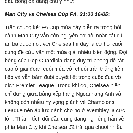
đấu bóng đá đáng chú ý như:
Man City vs Chelsea
Cúp FA, 21:00 16/05
:
Trận chung kết FA Cup mùa này diễn ra trong bối
cảnh Man City vẫn còn nguyên cơ hội hoàn tất cú
ăn ba quốc nội, với Chelsea thì đây là cơ hội cuối
cùng để cứu vãn một mùa giải nhiều biến động. Đội
bóng của Pep Guardiola đang duy trì phong độ rất
cao ở giai đoạn cuối mùa với chuỗi trận thắng liên
tiếp và vẫn bám đuổi quyết liệt trong cuộc đua vô
địch Premier League. Trong khi đó, Chelsea hiện
chỉ đứng giữa bảng xếp hạng Ngoại hạng Anh và
không còn nhiều hy vọng giành vé Champions
League nên áp lực dành cho họ ở Wembley là cực
lớn. Thành tích đối đầu cũng đang nghiêng hẳn về
phía Man City khi Chelsea đã trải qua chuỗi nhiều