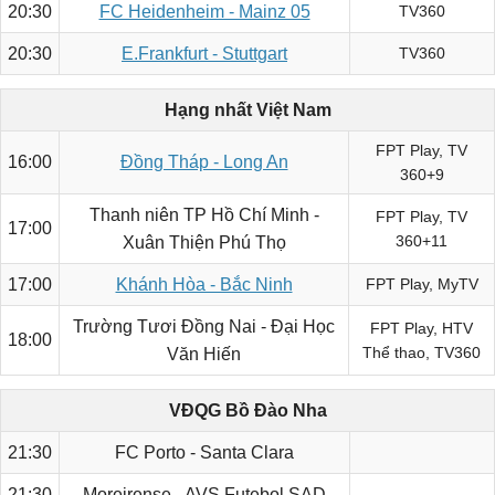
20:30
FC Heidenheim - Mainz 05
TV360
20:30
E.Frankfurt - Stuttgart
TV360
Hạng nhất Việt Nam
FPT Play, TV
16:00
Đồng Tháp - Long An
360+9
Thanh niên TP Hồ Chí Minh -
FPT Play, TV
17:00
360+11
Xuân Thiện Phú Thọ
17:00
Khánh Hòa - Bắc Ninh
FPT Play, MyTV
Trường Tươi Đồng Nai - Đại Học
FPT Play, HTV
18:00
Thể thao, TV360
Văn Hiến
VĐQG Bồ Đào Nha
21:30
FC Porto - Santa Clara
21:30
Moreirense - AVS Futebol SAD