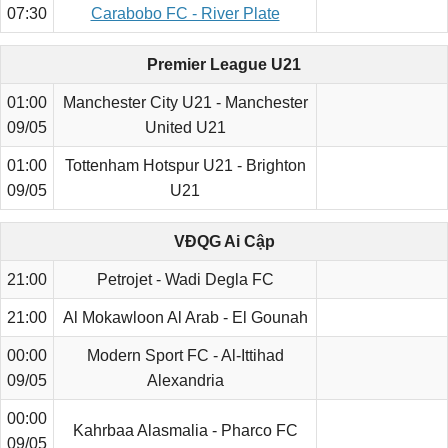
07:30
Carabobo FC - River Plate
Premier League U21
01:00
Manchester City U21 - Manchester
09/05
United U21
01:00
Tottenham Hotspur U21 - Brighton
09/05
U21
VĐQG Ai Cập
21:00
Petrojet - Wadi Degla FC
21:00
Al Mokawloon Al Arab - El Gounah
00:00
Modern Sport FC - Al-Ittihad
09/05
Alexandria
00:00
Kahrbaa Alasmalia - Pharco FC
09/05