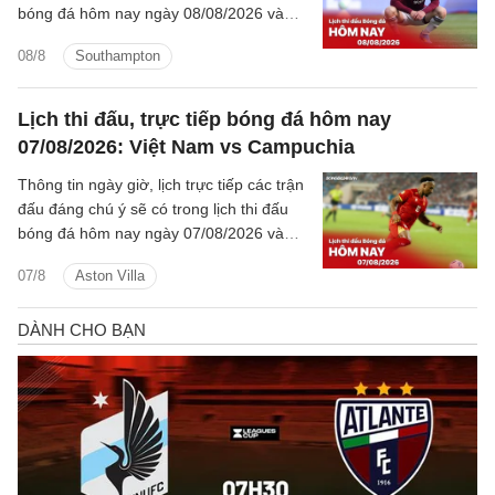
bóng đá hôm nay ngày 08/08/2026 và
rạng sáng mai cùng kênh phát sóng trực
08/8
Southampton
tiếp.
Lịch thi đấu, trực tiếp bóng đá hôm nay
07/08/2026: Việt Nam vs Campuchia
Thông tin ngày giờ, lịch trực tiếp các trận
đấu đáng chú ý sẽ có trong lịch thi đấu
bóng đá hôm nay ngày 07/08/2026 và
rạng sáng mai cùng kênh phát sóng trực
07/8
Aston Villa
tiếp.