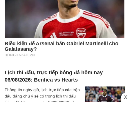
Lịch thi đấu, trực tiếp bóng đá hôm nay
06/08/2026: Benfica vs Hearts
Thông tin ngày giờ, lịch trực tiếp các trận
đấu đáng chú ý sẽ có trong lịch thi đấu
X
bóng đá hôm nay ngày 06/08/2026 và
rạng sáng mai cùng kênh phát sóng trực
06/8
Getafe
tiếp.